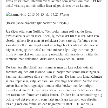
flesta priser inom litteratur vinns av män som skrivit om män. Det har
också visat sig att män sällan läser något skrivet av en kvinna.
(Bästsäljande engelska ljudböcker på Storytel)
Jag säger ofta, som Guillou, ”det spelar ingen roll vad du läser,
huvudsaken är att du läser!” och jag menar det till viss del. Man kan
absolut gå hela livet utan att reflektera över vare sig författare eller
karaktärer eller läsa något annat än roliga böcker utan att det skadar
någon, men jag tror också att man missar något. Jag tror man går
miste om mycket om man aldrig utvecklar sitt läsande och sätter det i
samband med reflektion, diskussion, analys och källkritik.
Du kan läsa alla bästsäljare i sommar men du kan också testa att
förändra dig och ditt läsande. Om vi börjar med sommarläsningen så
kan man åtminstone sätta ett tema för den.
Du kan, som Lina Kalmteg
så bra uppmanar, välja att bara läsa kvinnliga författare. Varför inte
enbart läsa enbart regnbågslitteratur eller böcker med kvinnliga
huvudkaraktärer? Du kan välja böcker av utländska författare och läsa
om rasism och feminism i olika länder. Du kan kolla runtomkring dig
och se vad det pratas om, som hatet mot Zara Larsson, och därefter
lära dig mer om feminism och begreppet ”näthat”. Du kan välja