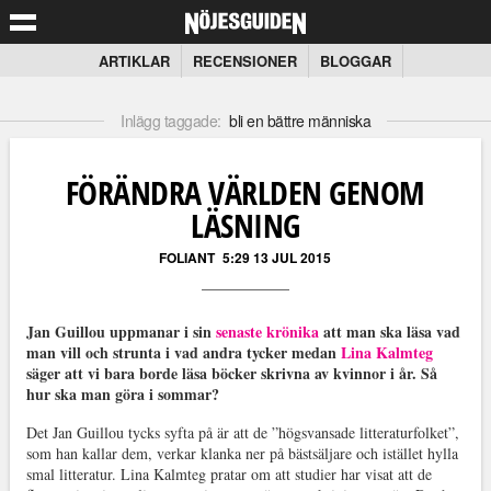
ARTIKLAR
RECENSIONER
BLOGGAR
Inlägg taggade:
bli en bättre människa
FÖRÄNDRA VÄRLDEN GENOM
LÄSNING
FOLIANT
5:29 13 JUL 2015
Jan Guillou uppmanar i sin
senaste krönika
att man ska läsa vad
man vill och strunta i vad andra tycker medan
Lina Kalmteg
säger att vi bara borde läsa böcker skrivna av kvinnor i år. Så
hur ska man göra i sommar?
Det Jan Guillou tycks syfta på är att de ”högsvansade litteraturfolket”,
som han kallar dem, verkar klanka ner på bästsäljare och istället hylla
smal litteratur. Lina Kalmteg pratar om att studier har visat att de