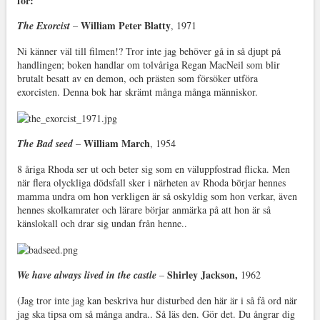
för:
William Peter Blatty
The Exorcist
–
, 1971
Ni känner väl till filmen!? Tror inte jag behöver gå in så djupt på
handlingen; boken handlar om tolvåriga Regan MacNeil som blir
brutalt besatt av en demon, och prästen som försöker utföra
exorcisten. Denna bok har skrämt många många människor.
William March
The Bad seed
–
, 1954
8 åriga Rhoda ser ut och beter sig som en väluppfostrad flicka. Men
när flera olyckliga dödsfall sker i närheten av Rhoda börjar hennes
mamma undra om hon verkligen är så oskyldig som hon verkar, även
hennes skolkamrater och lärare börjar anmärka på att hon är så
känslokall och drar sig undan från henne..
Shirley Jackson,
We have always lived in the castle
–
1962
(Jag tror inte jag kan beskriva hur disturbed den här är i så få ord när
jag ska tipsa om så många andra.. Så läs den. Gör det. Du ångrar dig