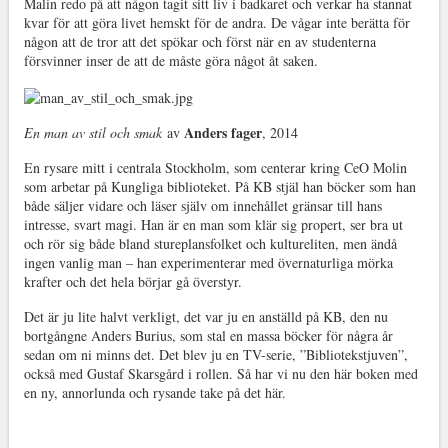
Malin redo på att någon tagit sitt liv i badkaret och verkar ha stannat
kvar för att göra livet hemskt för de andra. De vågar inte berätta för
någon att de tror att det spökar och först när en av studenterna
försvinner inser de att de måste göra något åt saken.
Anders fager
En man av stil och smak
av
, 2014
En rysare mitt i centrala Stockholm, som centerar kring CeO Molin
som arbetar på Kungliga biblioteket. På KB stjäl han böcker som han
både säljer vidare och läser själv om innehållet gränsar till hans
intresse, svart magi. Han är en man som klär sig propert, ser bra ut
och rör sig både bland stureplansfolket och kultureliten, men ändå
ingen vanlig man – han experimenterar med övernaturliga mörka
krafter och det hela börjar gå överstyr.
Det är ju lite halvt verkligt, det var ju en anställd på KB, den nu
bortgångne Anders Burius, som stal en massa böcker för några år
sedan om ni minns det. Det blev ju en TV-serie, ”Bibliotekstjuven”,
också med Gustaf Skarsgård i rollen. Så har vi nu den här boken med
en ny, annorlunda och rysande take på det här.