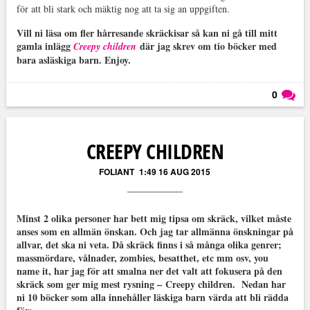
för att bli stark och mäktig nog att ta sig an uppgiften.
Vill ni läsa om fler hårresande skräckisar så kan ni gå till mitt
gamla inlägg
där jag skrev om tio böcker med
Creepy children
bara asläskiga barn. Enjoy.
0
Läs kommentarer (
0
)
CREEPY CHILDREN
FOLIANT
1:49 16 AUG 2015
Minst 2 olika personer har bett mig tipsa om skräck, vilket måste
anses som en allmän önskan. Och jag tar allmänna önskningar på
allvar, det ska ni veta. Då skräck finns i så många olika genrer;
massmördare, vålnader, zombies, besatthet, etc mm osv, you
name it, har jag för att smalna ner det valt att fokusera på den
skräck som ger mig mest rysning – Creepy children. Nedan har
ni 10 böcker som alla innehåller läskiga barn värda att bli rädda