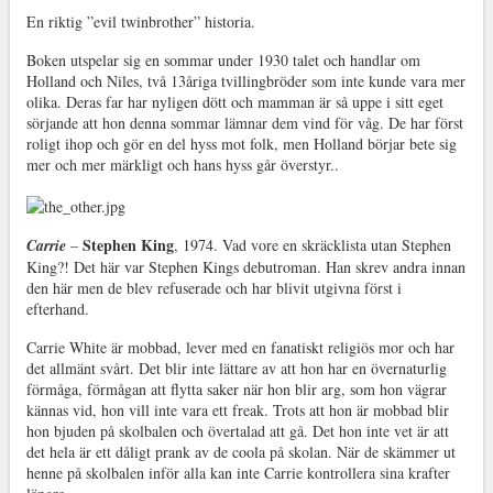
En riktig ”evil twinbrother” historia.
Boken utspelar sig en sommar under 1930 talet och handlar om
Holland och Niles, två 13åriga tvillingbröder som inte kunde vara mer
olika. Deras far har nyligen dött och mamman är så uppe i sitt eget
sörjande att hon denna sommar lämnar dem vind för våg. De har först
roligt ihop och gör en del hyss mot folk, men Holland börjar bete sig
mer och mer märkligt och hans hyss går överstyr..
Stephen King
Carrie
–
, 1974. Vad vore en skräcklista utan Stephen
King?! Det här var Stephen Kings debutroman. Han skrev andra innan
den här men de blev refuserade och har blivit utgivna först i
efterhand.
Carrie White är mobbad, lever med en fanatiskt religiös mor och har
det allmänt svårt. Det blir inte lättare av att hon har en övernaturlig
förmåga, förmågan att flytta saker när hon blir arg, som hon vägrar
kännas vid, hon vill inte vara ett freak. Trots att hon är mobbad blir
hon bjuden på skolbalen och övertalad att gå. Det hon inte vet är att
det hela är ett dåligt prank av de coola på skolan. När de skämmer ut
henne på skolbalen inför alla kan inte Carrie kontrollera sina krafter