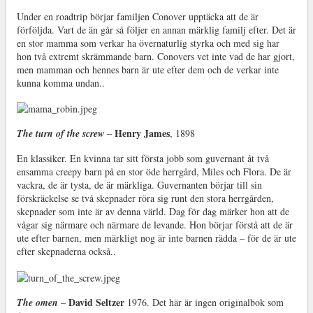
Under en roadtrip börjar familjen Conover upptäcka att de är
förföljda. Vart de än går så följer en annan märklig familj efter. Det är
en stor mamma som verkar ha övernaturlig styrka och med sig har
hon två extremt skrämmande barn. Conovers vet inte vad de har gjort,
men mamman och hennes barn är ute efter dem och de verkar inte
kunna komma undan..
Henry James
The turn of the screw
–
, 1898
En klassiker. En kvinna tar sitt första jobb som guvernant åt två
ensamma creepy barn på en stor öde herrgård, Miles och Flora. De är
vackra, de är tysta, de är märkliga. Guvernanten börjar till sin
förskräckelse se två skepnader röra sig runt den stora herrgården,
skepnader som inte är av denna värld. Dag för dag märker hon att de
vågar sig närmare och närmare de levande. Hon börjar förstå att de är
ute efter barnen, men märkligt nog är inte barnen rädda – för de är ute
efter skepnaderna också..
David Seltzer
The omen
–
1976. Det här är ingen originalbok som