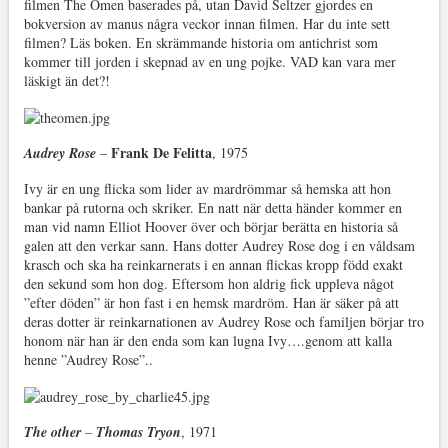
filmen The Omen baserades på, utan David Seltzer gjordes en
bokversion av manus några veckor innan filmen. Har du inte sett
filmen? Läs boken. En skrämmande historia om antichrist som
kommer till jorden i skepnad av en ung pojke. VAD kan vara mer
läskigt än det?!
Frank De Felitta
Audrey Rose
–
, 1975
Ivy är en ung flicka som lider av mardrömmar så hemska att hon
bankar på rutorna och skriker. En natt när detta händer kommer en
man vid namn Elliot Hoover över och börjar berätta en historia så
galen att den verkar sann. Hans dotter Audrey Rose dog i en våldsam
krasch och ska ha reinkarnerats i en annan flickas kropp född exakt
den sekund som hon dog. Eftersom hon aldrig fick uppleva något
”efter döden” är hon fast i en hemsk mardröm. Han är säker på att
deras dotter är reinkarnationen av Audrey Rose och familjen börjar tro
honom när han är den enda som kan lugna Ivy….genom att kalla
henne ”Audrey Rose”..
The other
–
Thomas Tryon
, 1971