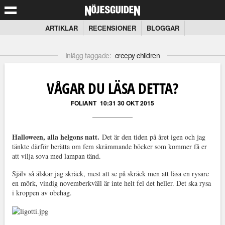
ARTIKLAR
RECENSIONER
BLOGGAR
Inlägg taggade:
creepy children
VÅGAR DU LÄSA DETTA?
FOLIANT
10:31 30 OKT 2015
Halloween, alla helgons natt.
Det är den tiden på året igen och jag
tänkte därför berätta om fem skrämmande böcker som kommer få er
att vilja sova med lampan tänd.
Själv så älskar jag skräck, mest att se på skräck men att läsa en rysare
en mörk, vindig novemberkväll är inte helt fel det heller. Det ska rysa
i kroppen av obehag.