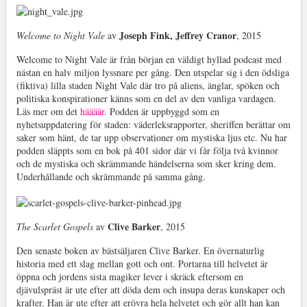
Joseph Fink, Jeffrey Cranor
Welcome to Night Vale
av
, 2015
Welcome to Night Vale är från början en väldigt hyllad podcast med
nästan en halv miljon lyssnare per gång. Den utspelar sig i den ödsliga
(fiktiva) lilla staden Night Vale där tro på aliens, änglar, spöken och
politiska konspirationer känns som en del av den vanliga vardagen.
Läs mer om det
häääär
. Podden är uppbyggd som en
nyhetsuppdatering för staden: väderleksrapporter, sheriffen berättar om
saker som hänt, de tar upp observationer om mystiska ljus etc. Nu har
podden släppts som en bok på 401 sidor där vi får följa två kvinnor
och de mystiska och skrämmande händelserna som sker kring dem.
Underhållande och skrämmande på samma gång.
Clive Barker
The Scarlet Gospels
av
, 2015
Den senaste boken av bästsäljaren Clive Barker. En övernaturlig
historia med ett slag mellan gott och ont. Portarna till helvetet är
öppna och jordens sista magiker lever i skräck eftersom en
djävulspräst är ute efter att döda dem och insupa deras kunskaper och
krafter. Han är ute efter att erövra hela helvetet och gör allt han kan