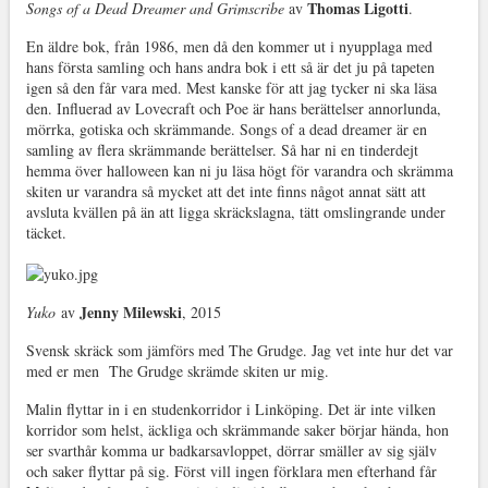
Thomas Ligotti
Songs of a Dead Dreamer and Grimscribe
av
.
En äldre bok, från 1986, men då den kommer ut i nyupplaga med
hans första samling och hans andra bok i ett så är det ju på tapeten
igen så den får vara med. Mest kanske för att jag tycker ni ska läsa
den. Influerad av Lovecraft och Poe är hans berättelser annorlunda,
mörrka, gotiska och skrämmande. Songs of a dead dreamer är en
samling av flera skrämmande berättelser. Så har ni en tinderdejt
hemma över halloween kan ni ju läsa högt för varandra och skrämma
skiten ur varandra så mycket att det inte finns något annat sätt att
avsluta kvällen på än att ligga skräckslagna, tätt omslingrande under
täcket.
Jenny Milewski
Yuko
av
, 2015
Svensk skräck som jämförs med The Grudge. Jag vet inte hur det var
med er men The Grudge skrämde skiten ur mig.
Malin flyttar in i en studenkorridor i Linköping. Det är inte vilken
korridor som helst, äckliga och skrämmande saker börjar hända, hon
ser svarthår komma ur badkarsavloppet, dörrar smäller av sig själv
och saker flyttar på sig. Först vill ingen förklara men efterhand får