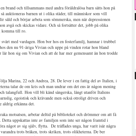
n brand och tillsammans med andra föräldralösa barn sätts hon på
 auktioneras barnen ut i olika städer, till människor som vill
lir såld och börjar arbeta som sömmerska, men när depressionen
on avgå och skickas vidare. Och så fortsätter det, jobb på olika
g komma till ro.
 svårt med vardagen. Hon bor hos en fosterfamilj, hamnar i trubbel
a hos den nu 91-åriga Vivian och uppe på vinden rotar hon bland
er lär hon sig om Vivian och att de har mer gemensamt än hon trodde
 följa Marina, 22 och Andrea, 28. De lever i en fattig del av Italien, i
eterna talar de om kris och man undrar om det ens är någon mening
h talangfull. Hon vill bli känd sångerska, långt utanför Italiens
r barnslig, egoistisk och krävande men också otroligt driven och
 aldrig erkänna det.
aka motsatsen, arbetar deltid på biblioteket och drömmer om att få
. Detta uppskattas inte av familjen som inte ser någon framtid i
ra något av sig själv, flytta.
De träffades unga, har varit isär några
 varandra trots bråken, trots skriken, trots olikheterna. De ber