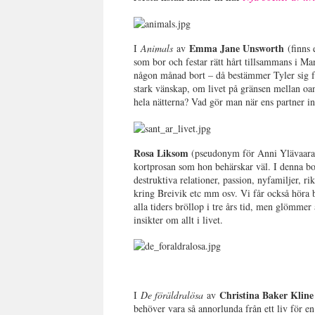
Emma Jane Unsworth
I
Animals
av
(finns 
som bor och festar rätt hårt tillsammans i M
någon månad bort – då bestämmer Tyler sig fö
stark vänskap, om livet på gränsen mellan oan
hela nätterna? Vad gör man när ens partner i
Rosa Liksom
(pseudonym för Anni Ylävaara)
kortprosan som hon behärskar väl. I denna bo
destruktiva relationer, passion, nyfamiljer, r
kring Breivik etc mm osv. Vi får också höra b
alla tiders bröllop i tre års tid, men glömme
insikter om allt i livet.
Christina Baker Klin
I
De föräldralösa
av
behöver vara så annorlunda från ett liv för en 