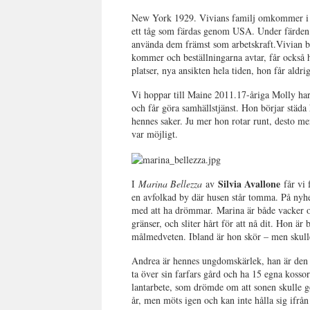
New York 1929. Vivians familj omkommer i e
ett tåg som färdas genom USA. Under färden så
använda dem främst som arbetskraft.
Vivian b
kommer och beställningarna avtar, får också h
platser, nya ansikten hela tiden, hon får aldri
Vi hoppar till Maine 2011.
17-åriga Molly har
och får göra samhällstjänst. Hon börjar städ
hennes saker. Ju mer hon rotar runt, desto m
var möjligt.
Silvia Avallone
I
Marina Bellezza
av
får vi
en avfolkad by där husen står tomma. På nyh
med att ha drömmar.
Marina är både vacker oc
gränser, och sliter hårt för att nå dit. Hon ä
målmedveten. Ibland är hon skör – men skulle
Andrea är hennes ungdomskärlek, han är den r
ta över sin farfars gård och ha 15 egna kossor
lantarbete, som drömde om att sonen skulle gö
år, men möts igen och kan inte hålla sig ifrån