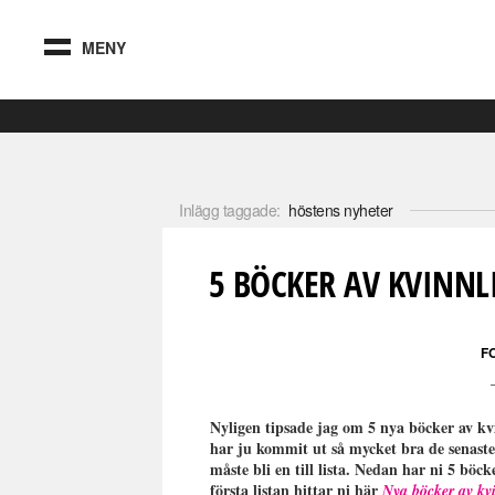
MENY
Inlägg taggade:
höstens nyheter
5 BÖCKER AV KVINNLI
F
Nyligen tipsade jag om 5 nya böcker av kvin
har ju kommit ut så mycket bra de senaste
måste bli en till lista. Nedan har ni 5 böc
första listan hittar ni här
Nya böcker av kvin