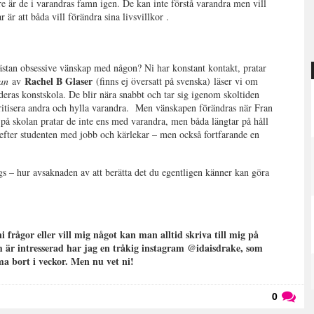
e är de i varandras famn igen. De kan inte förstå varandra men vill
är att båda vill förändra sina livsvillkor .
nästan obsessive vänskap med någon? Ni har konstant kontakt, pratar
Rachel B Glaser
an
av
(finns ej översatt på svenska) läser vi om
ras konstskola. De blir nära snabbt och tar sig igenom skoltiden
kritisera andra och hylla varandra.
Men vänskapen förändras när Fran
t på skolan pratar de inte ens med varandra, men båda längtar på håll
 efter studenten med jobb och kärlekar – men också fortfarande en
 – hur avsaknaden av att berätta det du egentligen känner kan göra
ni frågor eller vill mig något kan man alltid skriva till mig på
om är intresserad har jag en tråkig instagram @idaisdrake, som
ma bort i veckor. Men nu vet ni!
0