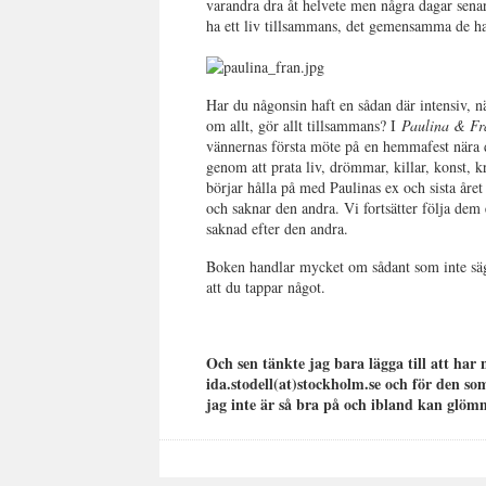
varandra dra åt helvete men några dagar senar
ha ett liv tillsammans, det gemensamma de har 
Har du någonsin haft en sådan där intensiv, 
om allt, gör allt tillsammans? I
Paulina & Fr
vännernas första möte på
en hemmafest nära de
genom att prata liv, drömmar, killar, konst, 
börjar hålla på med Paulinas ex och sista åre
och saknar den andra. Vi fortsätter följa dem
saknad efter den andra.
Boken handlar mycket om sådant som inte sägs
att du tappar något.
Och sen tänkte jag bara lägga till att har 
ida.stodell(at)stockholm.se och för den s
jag inte är så bra på och ibland kan glöm