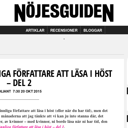
ARTIKLAR
RECENSIONER
BLOGGAR
GA FÖRFATTARE ATT LÄSA I HÖST
– DEL 2
OLIANT
7:30 20 OKT 2015
nliga författare att läsa i höst (eller när du har tid), men det
 månaderna att jag tänkte att vi kan ju inte stanna där, det
ker, av kvinnor – med kvinnor, ni borde läsa när ni har tid, den
.
nliga författare att läsa i höst
– del 1