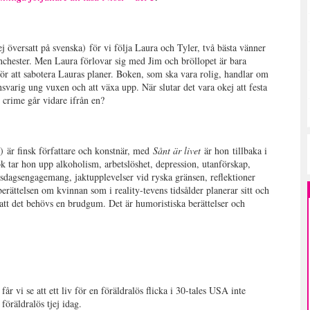
ej översatt på svenska) för vi följa Laura och Tyler, två bästa vänner
anchester. Men Laura förlovar sig med Jim och bröllopet är bara
r att sabotera Lauras planer. Boken, som ska vara rolig, handlar om
svarig ung vuxen och att växa upp. När slutar det vara okej att festa
n crime går vidare ifrån en?
 är finsk författare och konstnär, med
Sånt är livet
är hon tillbaka i
k tar hon upp alkoholism, arbetslöshet, depression, utanförskap,
iksdagsengagemang, jaktupplevelser vid ryska gränsen, reflektioner
erättelsen om kvinnan som i reality-tevens tidsålder planerar sitt och
r att det behövs en brudgum. Det är humoristiska berättelser och
e
får vi se att ett liv för en föräldralös flicka i 30-tales USA inte
föräldralös tjej idag.