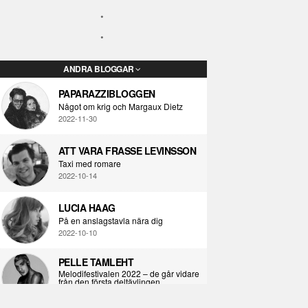
ANDRA BLOGGAR
PAPARAZZIBLOGGEN
Något om krig och Margaux Dietz
2022-11-30
ATT VARA FRASSE LEVINSSON
Taxi med romare
2022-10-14
LUCIA HAAG
På en anslagstavla nära dig
2022-10-10
PELLE TAMLEHT
Melodifestivalen 2022 – de går vidare
från den första deltävlingen
2022-02-02