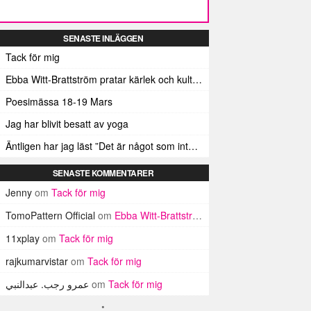
SENASTE INLÄGGEN
Tack för mig
Ebba Witt-Brattström pratar kärlek och kulturmän
Poesimässa 18-19 Mars
Jag har blivit besatt av yoga
Äntligen har jag läst ”Det är något som inte stämmer”
SENASTE KOMMENTARER
Jenny
om
Tack för mig
TomoPattern Official
om
Ebba Witt-Brattström pratar kärlek och kulturmän
11xplay
om
Tack för mig
rajkumarvistar
om
Tack för mig
عمرو رجب. عبدالنبي
om
Tack för mig