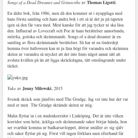
Thomas Ligotti
Songs of a Dead Dreamer and Grimscribe
av
.
En äldre bok, från 1986, men då den kommer ut i nyupplaga med
hans första samling och hans andra bok i ett så är det ju på tapeten
igen så den får vara med. Mest kanske för att jag tycker ni ska läsa
den. Influerad av Lovecraft och Poe är hans berättelser annorlunda,
mörrka, gotiska och skrämmande. Songs of a dead dreamer är en
samling av flera skrämmande berättelser. Så har ni en tinderdejt
hemma över halloween kan ni ju läsa högt för varandra och skrämma
skiten ur varandra så mycket att det inte finns något annat sätt att
avsluta kvällen på än att ligga skräckslagna, tätt omslingrande under
täcket.
Jenny Milewski
Yuko
av
, 2015
Svensk skräck som jämförs med The Grudge. Jag vet inte hur det var
med er men The Grudge skrämde skiten ur mig.
Malin flyttar in i en studenkorridor i Linköping. Det är inte vilken
korridor som helst, äckliga och skrämmande saker börjar hända, hon
ser svarthår komma ur badkarsavloppet, dörrar smäller av sig själv
och saker flyttar på sig. Först vill ingen förklara men efterhand får