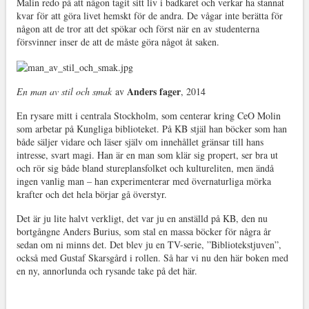
Malin redo på att någon tagit sitt liv i badkaret och verkar ha stannat
kvar för att göra livet hemskt för de andra. De vågar inte berätta för
någon att de tror att det spökar och först när en av studenterna
försvinner inser de att de måste göra något åt saken.
Anders fager
En man av stil och smak
av
, 2014
En rysare mitt i centrala Stockholm, som centerar kring CeO Molin
som arbetar på Kungliga biblioteket. På KB stjäl han böcker som han
både säljer vidare och läser själv om innehållet gränsar till hans
intresse, svart magi. Han är en man som klär sig propert, ser bra ut
och rör sig både bland stureplansfolket och kultureliten, men ändå
ingen vanlig man – han experimenterar med övernaturliga mörka
krafter och det hela börjar gå överstyr.
Det är ju lite halvt verkligt, det var ju en anställd på KB, den nu
bortgångne Anders Burius, som stal en massa böcker för några år
sedan om ni minns det. Det blev ju en TV-serie, ”Bibliotekstjuven”,
också med Gustaf Skarsgård i rollen. Så har vi nu den här boken med
en ny, annorlunda och rysande take på det här.