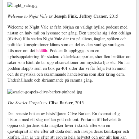
Joseph Fink, Jeffrey Cranor
Welcome to Night Vale
av
, 2015
Welcome to Night Vale är från början en väldigt hyllad podcast med
nästan en halv miljon lyssnare per gång. Den utspelar sig i den ödsliga
(fiktiva) lilla staden Night Vale där tro på aliens, änglar, spöken och
politiska konspirationer känns som en del av den vanliga vardagen.
Läs mer om det
häääär
. Podden är uppbyggd som en
nyhetsuppdatering för staden: väderleksrapporter, sheriffen berättar om
saker som hänt, de tar upp observationer om mystiska ljus etc. Nu har
podden släppts som en bok på 401 sidor där vi får följa två kvinnor
och de mystiska och skrämmande händelserna som sker kring dem.
Underhållande och skrämmande på samma gång.
Clive Barker
The Scarlet Gospels
av
, 2015
Den senaste boken av bästsäljaren Clive Barker. En övernaturlig
historia med ett slag mellan gott och ont. Portarna till helvetet är
öppna och jordens sista magiker lever i skräck eftersom en
djävulspräst är ute efter att döda dem och insupa deras kunskaper och
krafter. Han är ute efter att erövra hela helvetet och gör allt han kan