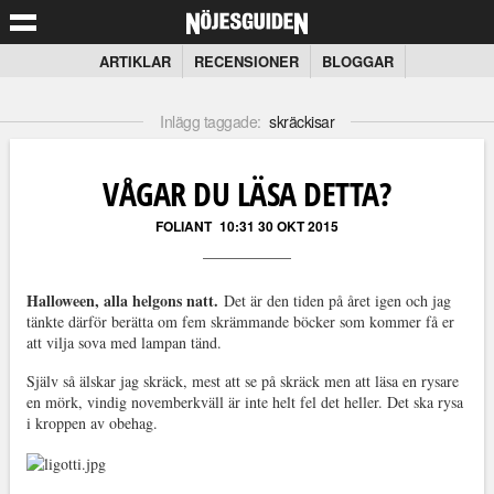
ARTIKLAR
RECENSIONER
BLOGGAR
Inlägg taggade:
skräckisar
VÅGAR DU LÄSA DETTA?
FOLIANT
10:31 30 OKT 2015
Halloween, alla helgons natt.
Det är den tiden på året igen och jag
tänkte därför berätta om fem skrämmande böcker som kommer få er
att vilja sova med lampan tänd.
Själv så älskar jag skräck, mest att se på skräck men att läsa en rysare
en mörk, vindig novemberkväll är inte helt fel det heller. Det ska rysa
i kroppen av obehag.