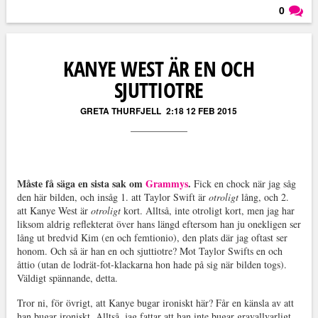
0
Läs kommentarer (
0
)
KANYE WEST ÄR EN OCH
SJUTTIOTRE
GRETA THURFJELL
2:18 12 FEB 2015
Måste få säga en sista sak om
Grammys
.
Fick en chock när jag såg
den här bilden, och insåg 1. att Taylor Swift är
otroligt
lång, och 2.
att Kanye West är
otroligt
kort. Alltså, inte otroligt kort, men jag har
liksom aldrig reflekterat över hans längd eftersom han ju onekligen ser
lång ut bredvid Kim (en och femtionio), den plats där jag oftast ser
honom. Och så är han en och sjuttiotre? Mot Taylor Swifts en och
åttio (utan de lodrät-fot-klackarna hon hade på sig när bilden togs).
Väldigt spännande, detta.
Tror ni, för övrigt, att Kanye bugar ironiskt här? Får en känsla av att
han bugar ironiskt. Alltså, jag fattar att han inte bugar gravallvarligt,