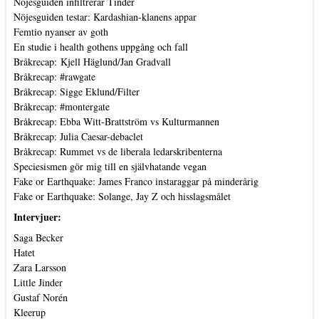
Nöjesguiden infiltrerar Tinder
Nöjesguiden testar: Kardashian-klanens appar
Femtio nyanser av goth
En studie i health gothens uppgång och fall
Bråkrecap: Kjell Häglund/Jan Gradvall
Bråkrecap: #rawgate
Bråkrecap: Sigge Eklund/Filter
Bråkrecap: #montergate
Bråkrecap: Ebba Witt-Brattström vs Kulturmannen
Bråkrecap: Julia Caesar-debaclet
Bråkrecap: Rummet vs de liberala ledarskribenterna
Speciesismen gör mig till en självhatande vegan
Fake or Earthquake: James Franco instaraggar på minderårig
Fake or Earthquake: Solange, Jay Z och hisslagsmålet
Intervjuer:
Saga Becker
Hatet
Zara Larsson
Little Jinder
Gustaf Norén
Kleerup