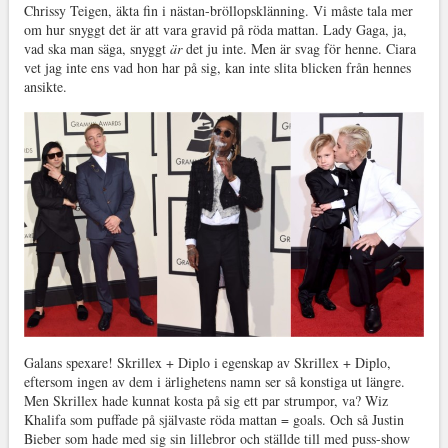
Chrissy Teigen, äkta fin i nästan-bröllopsklänning. Vi måste tala mer
om hur snyggt det är att vara gravid på röda mattan. Lady Gaga, ja,
vad ska man säga, snyggt
är
det ju inte. Men är svag för henne. Ciara
vet jag inte ens vad hon har på sig, kan inte slita blicken från hennes
ansikte.
Galans spexare! Skrillex + Diplo i egenskap av Skrillex + Diplo,
eftersom ingen av dem i ärlighetens namn ser så konstiga ut längre.
Men Skrillex hade kunnat kosta på sig ett par strumpor, va? Wiz
Khalifa som puffade på självaste röda mattan = goals. Och så Justin
Bieber som hade med sig sin lillebror och ställde till med puss-show