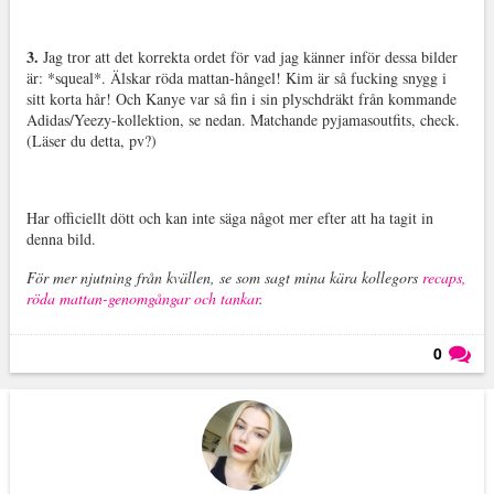
3.
Jag tror att det korrekta ordet för vad jag känner inför dessa bilder
är: *squeal*. Älskar röda mattan-hångel! Kim är så fucking snygg i
sitt korta hår! Och Kanye var så fin i sin plyschdräkt från kommande
Adidas/Yeezy-kollektion, se nedan. Matchande pyjamasoutfits, check.
(Läser du detta, pv?)
Har officiellt dött och kan inte säga något mer efter att ha tagit in
denna bild.
För mer njutning från kvällen, se som sagt mina kära kollegors
recaps,
röda mattan-genomgångar och tankar
.
0
Läs kommentarer (
0
)