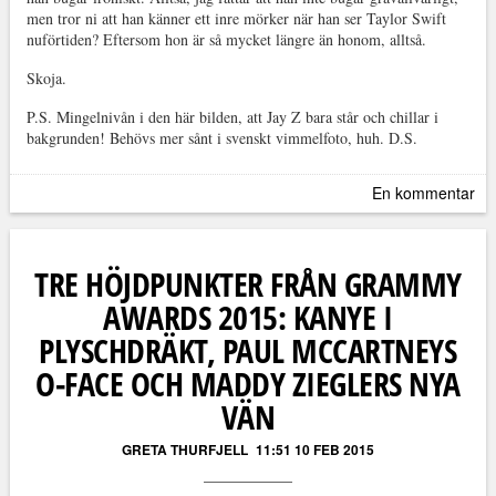
men tror ni att han känner ett inre mörker när han ser Taylor Swift
nuförtiden? Eftersom hon är så mycket längre än honom, alltså.
Skoja.
P.S. Mingelnivån i den här bilden, att Jay Z bara står och chillar i
bakgrunden! Behövs mer sånt i svenskt vimmelfoto, huh. D.S.
En kommentar
TRE HÖJDPUNKTER FRÅN GRAMMY
AWARDS 2015: KANYE I
PLYSCHDRÄKT, PAUL MCCARTNEYS
O-FACE OCH MADDY ZIEGLERS NYA
VÄN
GRETA THURFJELL
11:51 10 FEB 2015