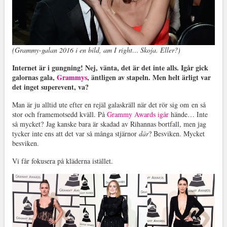
(Grammy-galan 2016 i en bild, am I right… Skoja. Eller?)
Internet är i gungning! Nej, vänta, det är det inte alls. Igår gick
galornas gala,
Grammys
, äntligen av stapeln. Men helt ärligt var
det inget superevent, va?
Man är ju alltid ute efter en rejäl galaskräll när det rör sig om en så
stor och framemotsedd kväll. På
Grammy Awards igår
hände… Inte
så mycket? Jag kanske bara är skadad av Rihannas bortfall, men jag
tycker inte ens att det var så många stjärnor
där
? Besviken. Mycket
besviken.
Vi får fokusera på kläderna istället.