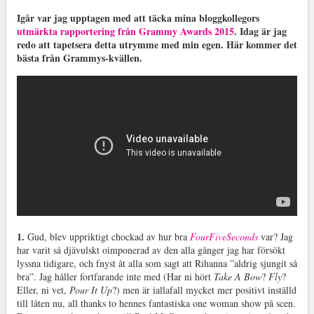
Igår var jag upptagen med att täcka mina bloggkollegors
utmärkta rapportering från Grammy Awards 2015
. Idag är jag
redo att tapetsera detta utrymme med min egen. Här kommer det
bästa från Grammys-kvällen.
1.
Gud, blev uppriktigt chockad av hur bra
FourFiveSeconds
var? Jag
har varit så djävulskt oimponerad av den alla gånger jag har försökt
lyssna tidigare, och fnyst åt alla som sagt att Rihanna ”aldrig sjungit så
bra”. Jag håller fortfarande inte med (Har ni hört
Take A Bow
?
Fly
?
Eller, ni vet,
Pour It Up
?) men är iallafall mycket mer positivt inställd
till låten nu, all thanks to hennes fantastiska one woman show på scen.