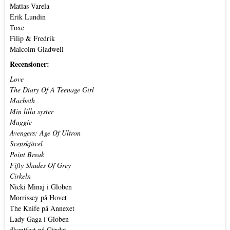
Matias Varela
Erik Lundin
Toxe
Filip & Fredrik
Malcolm Gladwell
Recensioner:
Love
The Diary Of A Teenage Girl
Macbeth
Min lilla syster
Maggie
Avengers: Age Of Ultron
Svenskjävel
Point Break
Fifty Shades Of Grey
Cirkeln
Nicki Minaj i Globen
Morrissey på Hovet
The Knife på Annexet
Lady Gaga i Globen
#kentfest på Gärdet