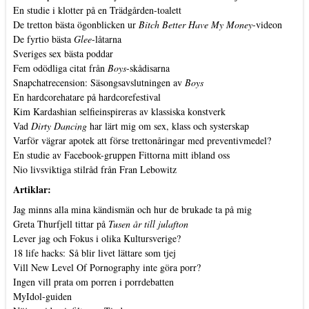
En studie i klotter på en Trädgården-toalett
De tretton bästa ögonblicken ur
Bitch Better Have My Money
-videon
De fyrtio bästa
Glee
-låtarna
Sveriges sex bästa poddar
Fem odödliga citat från
Boys
-skådisarna
Snapchatrecension: Säsongsavslutningen av
Boys
En hardcorehatare på hardcorefestival
Kim Kardashian selfieinspireras av klassiska konstverk
Vad
Dirty Dancing
har lärt mig om sex, klass och systerskap
Varför vägrar apotek att förse trettonåringar med preventivmedel?
En studie av Facebook-gruppen Fittorna mitt ibland oss
Nio livsviktiga stilråd från Fran Lebowitz
Artiklar:
Jag minns alla mina kändismän och hur de brukade ta på mig
Greta Thurfjell tittar på
Tusen år till julafton
Lever jag och Fokus i olika Kultursverige?
18 life hacks: Så blir livet lättare som tjej
Vill New Level Of Pornography inte göra porr?
Ingen vill prata om porren i porrdebatten
MyIdol-guiden