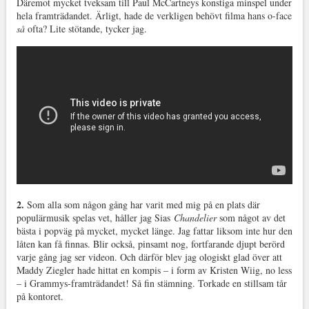
Däremot mycket tveksam till Paul McCartneys konstiga minspel under
hela framträdandet. Ärligt, hade de verkligen behövt filma hans o-face
så
ofta? Lite stötande, tycker jag.
2.
Som alla som någon gång har varit med mig på en plats där
populärmusik spelas vet, håller jag Sias
Chandelier
som något av det
bästa i popväg på mycket, mycket länge. Jag fattar liksom inte hur den
låten kan få finnas. Blir också, pinsamt nog, fortfarande djupt berörd
varje gång jag ser videon. Och därför blev jag ologiskt glad över att
Maddy Ziegler hade hittat en kompis – i form av Kristen Wiig, no less
– i Grammys-framträdandet! Så fin stämning. Torkade en stillsam tår
på kontoret.