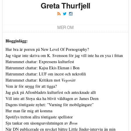
Greta Thurfjell
MER OM
Blogginlägg:
Hur bra är porren på New Level Of Pornography?
Jag vågar inte skriva om K. Svensson för jag vill inte ha en yxa i fittan
Hatrummet chattar: Expressens kulturfest
Hatrummet chattar: Kajsa Ekis Ekman i Bon
Hatrummet chattar: LUF om incest och nekrofili
Hatrummet chattar: Kritiken mot
Vegorätt
Vem är för snygg för att tigga?
Jag gick på Aftonbladets kulturfest och antecknade allt
Vill inte att Stoya ska ha blivit våldtagen av James Deen
Dagens töntigaste nyhet: ”Varning för mobilgångare”
Hur man får mig att komma
Spotifys tretton allra töntigaste spellistor
Sju tankar om säsongsavslutningen av
Bron
När DN publicerade en mycket bättre Little Jinder-intervju än min