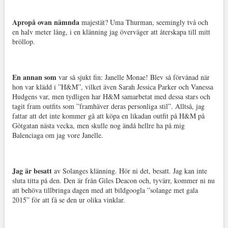
Apropå ovan nämnda
majestät? Uma Thurman, seemingly två och
en halv meter lång, i en klänning jag överväger att återskapa till mitt
bröllop.
En annan som
var så sjukt fin: Janelle Monae! Blev så förvånad när
hon var klädd i ”H&M”, vilket även Sarah Jessica Parker och Vanessa
Hudgens var, men tydligen har H&M samarbetat med dessa stars och
tagit fram outfits som ”framhäver deras personliga stil”. Alltså, jag
fattar att det inte kommer gå att köpa en likadan outfit på H&M på
Götgatan nästa vecka, men skulle nog ändå hellre ha på mig
Balenciaga om jag vore Janelle.
Jag är besatt
av Solanges klänning. Hör ni det, besatt. Jag kan inte
sluta titta på den. Den är från Giles Deacon och, tyvärr, kommer ni nu
att behöva tillbringa dagen med att bildgoogla ”solange met gala
2015” för att få se den ur olika vinklar.