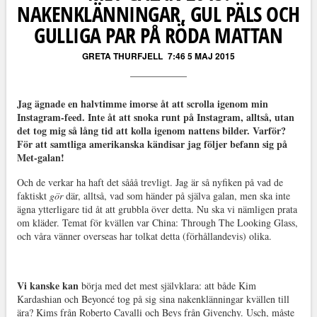
NAKENKLÄNNINGAR, GUL PÄLS OCH
GULLIGA PAR PÅ RÖDA MATTAN
GRETA THURFJELL
7:46 5 MAJ 2015
Jag ägnade en halvtimme imorse åt att scrolla igenom min
Instagram-feed. Inte åt att snoka runt på Instagram, alltså, utan
det tog mig så lång tid att kolla igenom nattens bilder. Varför?
För att samtliga amerikanska kändisar jag följer befann sig på
Met-galan!
Och de verkar ha haft det sååå trevligt. Jag är så nyfiken på vad de
faktiskt
gör
där, alltså, vad som händer på själva galan, men ska inte
ägna ytterligare tid åt att grubbla över detta. Nu ska vi nämligen prata
om kläder. Temat för kvällen var China: Through The Looking Glass,
och våra vänner overseas har tolkat detta (förhållandevis) olika.
Vi kanske kan
börja med det mest självklara: att både Kim
Kardashian och Beyoncé tog på sig sina nakenklänningar kvällen till
ära? Kims från Roberto Cavalli och Beys från Givenchy. Usch, måste