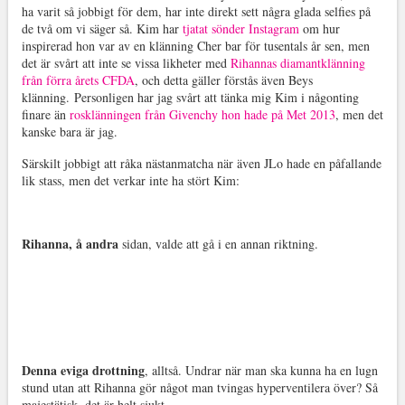
ha varit så jobbigt för dem, har inte direkt sett några glada selfies på
de två om vi säger så. Kim har
tjatat sönder Instagram
om hur
inspirerad hon var av en klänning Cher bar för tusentals år sen, men
det är svårt att inte se vissa likheter med
Rihannas diamantklänning
från förra årets CFDA
, och detta gäller förstås även Beys
klänning. Personligen har jag svårt att tänka mig Kim i någonting
finare än
rosklänningen från Givenchy hon hade på Met 2013
, men det
kanske bara är jag.
Särskilt jobbigt att råka nästanmatcha när även JLo hade en påfallande
lik stass, men det verkar inte ha stört Kim:
Rihanna, å andra
sidan, valde att gå i en annan riktning.
Denna eviga drottning
, alltså. Undrar när man ska kunna ha en lugn
stund utan att Rihanna gör något man tvingas hyperventilera över? Så
majestätisk, det är helt sjukt.