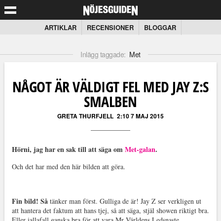
ARTIKLAR
RECENSIONER
BLOGGAR
Inlägg taggade:
Met
NÅGOT ÄR VÄLDIGT FEL MED JAY Z:S
SMALBEN
GRETA THURFJELL
2:10 7 MAJ 2015
Hörni, jag har en sak till att säga om
Met-galan
.
Och det har med den här bilden att göra.
Fin bild! Så
tänker man först. Gulliga de är! Jay Z ser verkligen ut
att hantera det faktum att hans tjej, så att säga, stjäl showen riktigt bra.
Eller iallafall ganska bra för att vara Mr Världens Ledsnaste