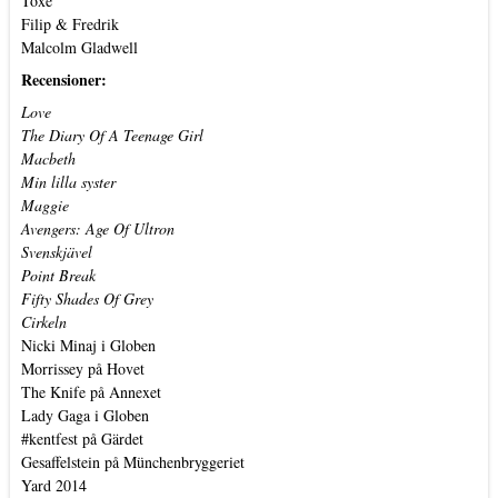
Toxe
Filip & Fredrik
Malcolm Gladwell
Recensioner:
Love
The Diary Of A Teenage Girl
Macbeth
Min lilla syster
Maggie
Avengers: Age Of Ultron
Svenskjävel
Point Break
Fifty Shades Of Grey
Cirkeln
Nicki Minaj i Globen
Morrissey på Hovet
The Knife på Annexet
Lady Gaga i Globen
#kentfest på Gärdet
Gesaffelstein på Münchenbryggeriet
Yard 2014