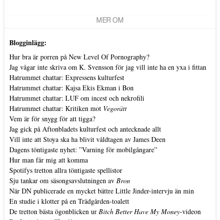
MER OM
Blogginlägg:
Hur bra är porren på New Level Of Pornography?
Jag vågar inte skriva om K. Svensson för jag vill inte ha en yxa i fittan
Hatrummet chattar: Expressens kulturfest
Hatrummet chattar: Kajsa Ekis Ekman i Bon
Hatrummet chattar: LUF om incest och nekrofili
Hatrummet chattar: Kritiken mot
Vegorätt
Vem är för snygg för att tigga?
Jag gick på Aftonbladets kulturfest och antecknade allt
Vill inte att Stoya ska ha blivit våldtagen av James Deen
Dagens töntigaste nyhet: ”Varning för mobilgångare”
Hur man får mig att komma
Spotifys tretton allra töntigaste spellistor
Sju tankar om säsongsavslutningen av
Bron
När DN publicerade en mycket bättre Little Jinder-intervju än min
En studie i klotter på en Trädgården-toalett
De tretton bästa ögonblicken ur
Bitch Better Have My Money
-videon