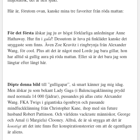
Här är, förutom ovan, kanske mina tre favoriter från röda mattan:
För det första
älskar jag ju av högst förklarliga anledningar Anne
Hathaway. Hur fin i
guld
! Dessutom är luva på finkläder kanske det
snyggaste som finns. Även Zoe Kravitz i ringbrynja från Alexander
Wang, för cool. Plus att det är något med Lorde jag bara gillar, hon
har alltid så gullig aura på röda mattan. Eller så är det bara jag som
längtar efter långt hår.
Döpte denna bild
till ”gulligapar”, så smart känner jag mig idag.
Men älskar ju som bekant Lady Gaga (i Balenciagaklänning prydd
med normala 14 000 fjädrar), pussandes på allas cutie Alexander
Wang. FKA Twigs i gigantiska ögonbryn och passande
mindfuckklänning från Christopher Kane, ihop med sin future
husband Robert Pattinson. Och världens vackraste människor, George
och Amal (i Margiela) Clooney. Alltså, de är så snygga att det är
konstigt
att det inte finns fler konspirationsteorier om att de egentligen
är aliens.