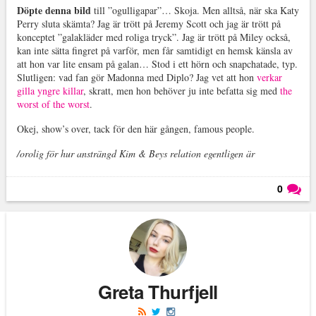
Döpte denna bild
till ”ogulligapar”… Skoja. Men alltså, när ska Katy
Perry sluta skämta? Jag är trött på Jeremy Scott och jag är trött på
konceptet ”galakläder med roliga tryck”. Jag är trött på Miley också,
kan inte sätta fingret på varför, men får samtidigt en hemsk känsla av
att hon var lite ensam på galan… Stod i ett hörn och snapchatade, typ.
Slutligen: vad fan gör Madonna med Diplo? Jag vet att hon
verkar
gilla yngre killar
, skratt, men hon behöver ju inte befatta sig med
the
worst of the worst
.
Okej, show’s over, tack för den här gången, famous people.
/orolig för hur ansträngd Kim & Beys relation egentligen är
0
Läs kommentarer (
0
)
Greta Thurfjell