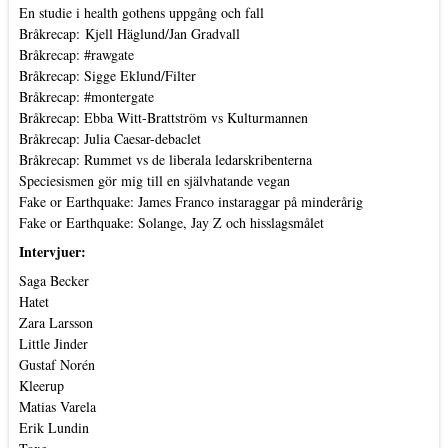
En studie i health gothens uppgång och fall
Bråkrecap: Kjell Häglund/Jan Gradvall
Bråkrecap: #rawgate
Bråkrecap: Sigge Eklund/Filter
Bråkrecap: #montergate
Bråkrecap: Ebba Witt-Brattström vs Kulturmannen
Bråkrecap: Julia Caesar-debaclet
Bråkrecap: Rummet vs de liberala ledarskribenterna
Speciesismen gör mig till en självhatande vegan
Fake or Earthquake: James Franco instaraggar på minderårig
Fake or Earthquake: Solange, Jay Z och hisslagsmålet
Intervjuer:
Saga Becker
Hatet
Zara Larsson
Little Jinder
Gustaf Norén
Kleerup
Matias Varela
Erik Lundin