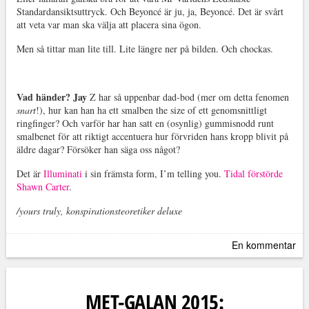
Standardansiktsuttryck. Och Beyoncé är ju, ja, Beyoncé. Det är svårt
att veta var man ska välja att placera sina ögon.
Men så tittar man lite till. Lite längre ner på bilden. Och chockas.
Vad händer?
Jay
Z har så uppenbar dad-bod (mer om detta fenomen
snart
!), hur kan han ha ett smalben the size of ett genomsnittligt
ringfinger? Och varför har han satt en (osynlig) gummisnodd runt
smalbenet för att riktigt accentuera hur förvriden hans kropp blivit på
äldre dagar? Försöker han säga oss något?
Det är
Illuminati
i sin främsta form, I’m telling you.
Tidal förstörde
Shawn Carter
.
/yours truly, konspirationsteoretiker deluxe
En kommentar
MET-GALAN 2015: