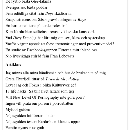
De fyrtio bästa
Glee
-låtarna
Sveriges sex bästa poddar
Fem odödliga citat från
Boys
-skådisarna
Snapchatrecension: Säsongsavslutningen av
Boys
En hardcorehatare på hardcorefestival
Kim Kardashian selfieinspireras av klassiska konstverk
Vad
Dirty Dancing
har lärt mig om sex, klass och systerskap
Varför vägrar apotek att förse trettonåringar med preventivmedel?
En studie av Facebook-gruppen Fittorna mitt ibland oss
Nio livsviktiga stilråd från Fran Lebowitz
Artiklar:
Jag minns alla mina kändismän och hur de brukade ta på mig
Greta Thurfjell tittar på
Tusen år till julafton
Lever jag och Fokus i olika Kultursverige?
18 life hacks: Så blir livet lättare som tjej
Vill New Level Of Pornography inte göra porr?
Ingen vill prata om porren i porrdebatten
MyIdol-guiden
Nöjesguiden infiltrerar Tinder
Nöjesguiden testar: Kardashian-klanens appar
Femtio nyanser av goth