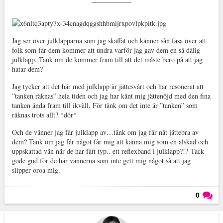
Jag ser över julklapparna som jag skaffat och känner sån fasa över att
folk som får dem kommer att undra varför jag gav dem en så dålig
julklapp. Tänk om de kommer fram till att det måste bero på att jag
hatar dem?
Jag tycker att det här med julklapp är jättesvårt och har resonerat att
”tanken räknas” hela tiden och jag har känt mig jättenöjd med den fina
tanken ända fram till ikväll. För tänk om det inte är ”tanken” som
räknas trots allt? *dör*
Och de vänner jag får julklapp av…tänk om jag får nåt jättebra av
dem? Tänk om jag får något får mig att känna mig som en älskad och
uppskattad vän när de har fått typ.. ett reflexband i julklapp?!?
Tack
gode gud för de här vännerna som inte gett mig något
så att jag
slipper oroa mig.
0
Läs kommentarer (
0
)