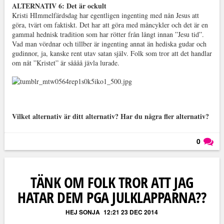
ALTERNATIV 6: Det är ockult
Kristi HImmelfärdsdag har egentligen ingenting med nån Jesus att
göra, tvärt om faktiskt. Det har att göra med måncykler och det är en
gammal hednisk tradition som har rötter från långt innan ”Jesu tid”.
Vad man vördnar och tillber är ingenting annat än hediska gudar och
gudinnor, ja, kanske rent utav satan själv. Folk som tror att det handlar
om nåt ”Kristet” är såååå jävla lurade.
Vilket alternativ är ditt alternativ? Har du några fler alternativ?
0
Läs kommentarer (
0
)
TÄNK OM FOLK TROR ATT JAG
HATAR DEM PGA JULKLAPPARNA??
HEJ SONJA
12:21 23 DEC 2014