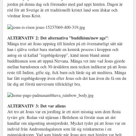
jorden på denna dag och förenades med gud uppi himlen. Dagen är
röd för att Sverige är ett traditionellt kristet land som älskar och
vördnar Jesus Krist.
ALTERNATIV 2: Det alternativa ”buddhism/new age”
:
Många tror att Jesus uppsteg till himlen på ett övernaturligt sätt när
han i själva verket bara startade en kemisk process i kroppen och
antog en så kallad ”regnbågskropp”, känd inom bland annat
buddhismen som att uppnå Nirvana. Många vet inte vad Jesus gjorde
mellan barndomen och 30-årsåldern men tecken indikerar på att Jesus
reste till Indien, gifte sig, fick barn och lärde sig att meditera. Många
har fått regnbågskropp även efter Jesus och det kan även du få om du
lär dig att förstå universum tillräckligt bra.
ALTERNATIV 3: Det var aliens
Att tro att Jesus var en jordling är ett stort misstag som dom flesta
tyvärr gör. Redan vid stjärnan i Betlehem så förstår man att det
handlar om någonting utomjordiskt. Mycket tyder på att Jesus var en
individ från Andromedagalaxen som lät sig reinkarneras i en
människokropp. Vad som hände när Jesus steg mot himlen var helt