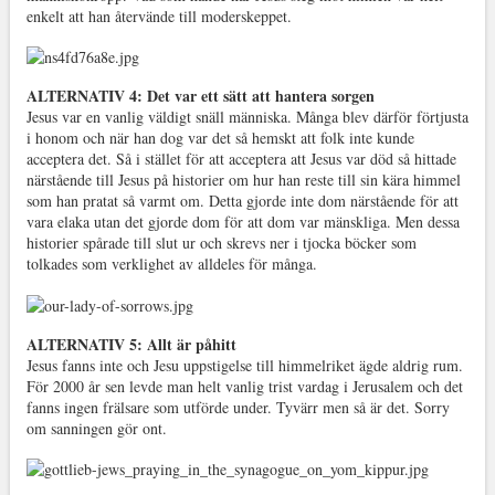
enkelt att han återvände till moderskeppet.
ALTERNATIV 4: Det var ett sätt att hantera sorgen
Jesus var en vanlig väldigt snäll människa. Många blev därför förtjusta
i honom och när han dog var det så hemskt att folk inte kunde
acceptera det. Så i stället för att acceptera att Jesus var död så hittade
närstående till Jesus på historier om hur han reste till sin kära himmel
som han pratat så varmt om. Detta gjorde inte dom närstående för att
vara elaka utan det gjorde dom för att dom var mänskliga. Men dessa
historier spårade till slut ur och skrevs ner i tjocka böcker som
tolkades som verklighet av alldeles för många.
ALTERNATIV 5: Allt är påhitt
Jesus fanns inte och Jesu uppstigelse till himmelriket ägde aldrig rum.
För 2000 år sen levde man helt vanlig trist vardag i Jerusalem och det
fanns ingen frälsare som utförde under. Tyvärr men så är det. Sorry
om sanningen gör ont.