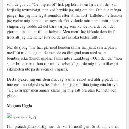
som de gav ut. ”Ge mig en öl” fick jag höra av en lärare att den var
förjävlig textmässigt men vad brydde jag mig om det. Och hur många
gånger har jag inte legat sömnlös efter att ha hört ”Lillebror” eftersom
jag tyckte mig höra att en mystisk röst viskade mitt namn mitt under
sången. Jag trodde att det bara var jag som kunde höra det och det
gjorde mina nätter till ett helvete. Men men! Jag älskade dem ändå,
trots att jag inte heller förstod deras faktiska texter fullt ut.
När de sjöng ”när han går med hunden så har han jämt svarta påsen
med” så trodde jag att de menade en ölmagad man med svart
bomberjacka (hundbajspåsar fanns inte i Latikberg). Och den där ”hon
sitter bra där bak, hon rör min växelspak” gjorde mig mkt osäker på
säkerheten ute på de svenska vägarna.
Detta tycker jag om dem nu
: Jag lyssnar i stort sett aldrig på dem,
inte ens i nostalgiskt syfte. Ibland kan jag väl sätta igång nån låt typ
”älgjaktsrapp” men annars klarar jag mig rätt bra utan Kenneth och
gänget.
Magnus Uggla
Han pratade jättekonstigt men det var förmodligen för att han var en