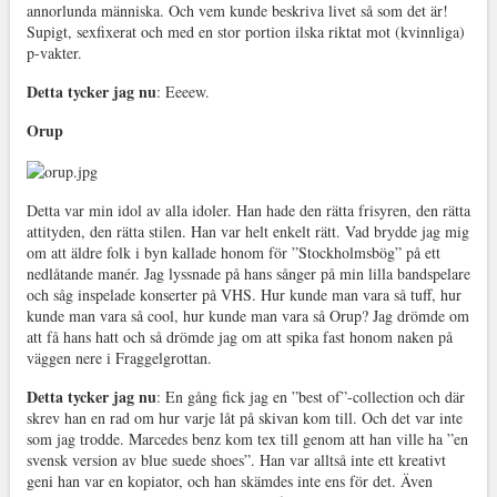
annorlunda människa. Och vem kunde beskriva livet så som det är!
Supigt, sexfixerat och med en stor portion ilska riktat mot (kvinnliga)
p-vakter.
Detta tycker jag nu
: Eeeew.
Orup
Detta var min idol av alla idoler. Han hade den rätta frisyren, den rätta
attityden, den rätta stilen. Han var helt enkelt rätt. Vad brydde jag mig
om att äldre folk i byn kallade honom för ”Stockholmsbög” på ett
nedlåtande manér. Jag lyssnade på hans sånger på min lilla bandspelare
och såg inspelade konserter på VHS. Hur kunde man vara så tuff, hur
kunde man vara så cool, hur kunde man vara så Orup? Jag drömde om
att få hans hatt och så drömde jag om att spika fast honom naken på
väggen nere i Fraggelgrottan.
Detta tycker jag nu
: En gång fick jag en ”best of”-collection och där
skrev han en rad om hur varje låt på skivan kom till. Och det var inte
som jag trodde. Marcedes benz kom tex till genom att han ville ha ”en
svensk version av blue suede shoes”. Han var alltså inte ett kreativt
geni han var en kopiator, och han skämdes inte ens för det. Även