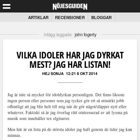
ARTIKLAR
RECENSIONER
BLOGGAR
Inlägg taggade:
john fogerty
VILKA IDOLER HAR JAG DYRKAT
MEST? JAG HAR LISTAN!
HEJ SONJA
12:21 8 OKT 2014
Jag är inte så mycket för idoldyrkan personligen. Det finns liksom
ingen person eller personer som jag tycker gör ett så utmärkt jobb
offentligt att jag blir helt till mig när de gör något/släpper nytt eller
whatever. Faktiskt så är jag överlag rätt ointresserad av att lyssna på
musik som innehåller tex elgitarrer.
Men här är en lista på de största idoler jag haft genom de tider jag kan
minnas.