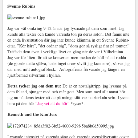
Svenne Rubins
Jag var väl omkring 9-12 år när jag lyssnade på dem som mest. Jag
kunde alla texter och kände varenda ton på deras solon. Det fanns inte
en enda livssituation där jag inte kunde klämma in ett Svenne Rubins-
citat. ”Kör hårt”, ”det ordnar sig”, ”dom gör så rysligt fint på tomten”.
Träffade dem även i verkliga livet en gång när de var i Vilhelmina.
Jag var för liten för att se konserten men medan de höll på att rodda
(de gjorde detta själva, hade inget crew såvitt jag kunde se), så var jag
där med mitt autografblock. Autograferna förvarade jag länge i en
hjärtformad silverram i hyllan.
Detta tycker jag om dem nu:
De är en nostalgitripp, jag lyssnar på
dem ibland, sjunger med och mår gott. Men som med allt annat hör
jag nu på deras texter att de på många sätt var patriarkala svin. Lyssna
bara på den här
”Jag vet att du hör”
*ryser*.
Kenneth and the Knutters
Lyssnade intensivt på varenda sång och varenda svensköversatta cover