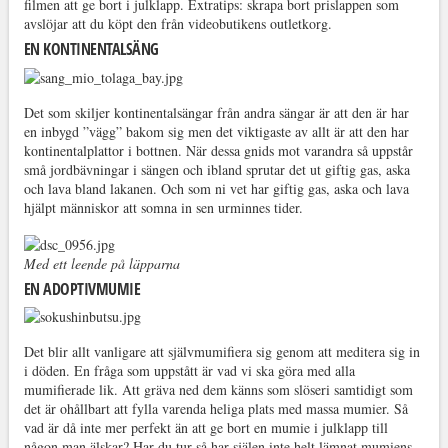
filmen att ge bort i julklapp. Extratips: skrapa bort prislappen som
avslöjar att du köpt den från videobutikens outletkorg.
EN KONTINENTALSÄNG
Det som skiljer kontinentalsängar från andra sängar är att den är har
en inbygd ”vägg” bakom sig men det viktigaste av allt är att den har
kontinentalplattor i bottnen. När dessa gnids mot varandra så uppstår
små jordbävningar i sängen och ibland sprutar det ut giftig gas, aska
och lava bland lakanen. Och som ni vet har giftig gas, aska och lava
hjälpt människor att somna in sen urminnes tider.
Med ett leende på läpparna
EN ADOPTIVMUMIE
Det blir allt vanligare att självmumifiera sig genom att meditera sig in
i döden. En fråga som uppstått är vad vi ska göra med alla
mumifierade lik. Att gräva ned dem känns som slöseri samtidigt som
det är ohållbart att fylla varenda heliga plats med massa mumier. Så
vad är då inte mer perfekt än att ge bort en mumie i julklapp till
någon man älskar? Har du tur så har själen inte helt lämnat mumiens