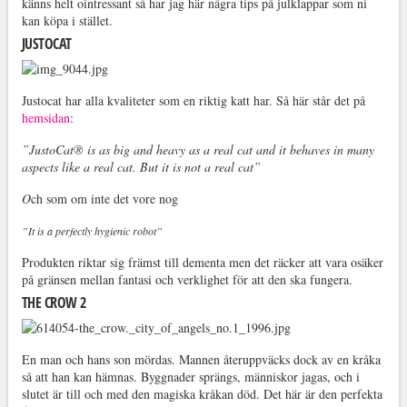
känns helt ointressant så har jag här några tips på julklappar som ni
kan köpa i stället.
JUSTOCAT
Justocat har alla kvaliteter som en riktig katt har. Så här står det på
hemsidan
:
”JustoCat® is as big and heavy as a real cat and it behaves in many
aspects like a real cat. But it is not a real cat”
O
ch som om inte det vore nog
”
It is a perfectly hygienic robot”
Produkten riktar sig främst till dementa men det räcker att vara osäker
på gränsen mellan fantasi och verklighet för att den ska fungera.
THE CROW 2
En man och hans son mördas. Mannen återuppväcks dock av en kråka
så att han kan hämnas. Byggnader sprängs, människor jagas, och i
slutet är till och med den magiska kråkan död. Det här är den perfekta