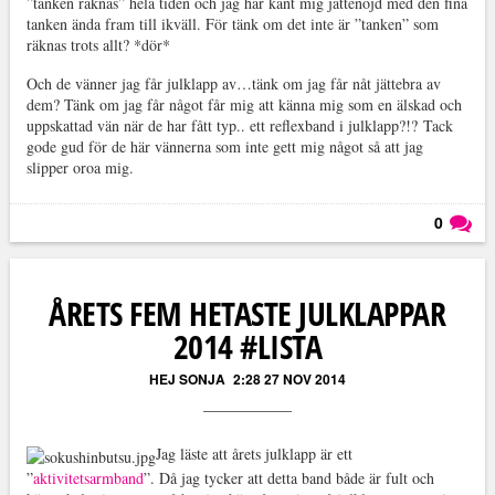
”tanken räknas” hela tiden och jag har känt mig jättenöjd med den fina
tanken ända fram till ikväll. För tänk om det inte är ”tanken” som
räknas trots allt? *dör*
Och de vänner jag får julklapp av…tänk om jag får nåt jättebra av
dem? Tänk om jag får något får mig att känna mig som en älskad och
uppskattad vän när de har fått typ.. ett reflexband i julklapp?!?
Tack
gode gud för de här vännerna som inte gett mig något
så att jag
slipper oroa mig.
0
Läs kommentarer (
0
)
ÅRETS FEM HETASTE JULKLAPPAR
2014 #LISTA
HEJ SONJA
2:28 27 NOV 2014
Jag läste att årets julklapp är ett
”
aktivitetsarmband
”. Då jag tycker att detta band både är fult och