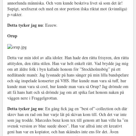
annorlunda människa. Och vem kunde beskriva livet så som det är!
Supigt, sexfixerat och med en stor portion ilska riktat mot (kvinnliga)
p-vakter.
Detta tycker jag nu
: Eeeew.
Orup
Detta var min idol av alla idoler. Han hade den rätta frisyren, den rätta
attityden, den rätta stilen. Han var helt enkelt rätt. Vad brydde jag mig
om att äldre folk i byn kallade honom för ”Stockholmsbög” på ett
nedlåtande manér. Jag lyssnade på hans sånger på min lilla bandspelare
och såg inspelade konserter på VHS. Hur kunde man vara så tuff, hur
kunde man vara så cool, hur kunde man vara så Orup? Jag drömde om
att få hans hatt och så drömde jag om att spika fast honom naken på
väggen nere i Fraggelgrottan.
Detta tycker jag nu
: En gång fick jag en ”best of”-collection och där
skrev han en rad om hur varje låt på skivan kom till. Och det var inte
som jag trodde. Marcedes benz kom tex till genom att han ville ha ”en
svensk version av blue suede shoes”. Han var alltså inte ett kreativt
geni han var en kopiator, och han skämdes inte ens för det. Även