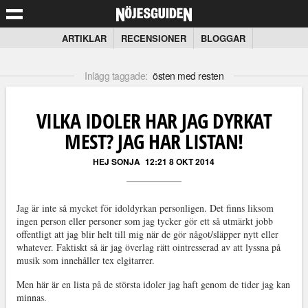
ARTIKLAR
RECENSIONER
BLOGGAR
Inlägg taggade:
östen med resten
VILKA IDOLER HAR JAG DYRKAT
MEST? JAG HAR LISTAN!
HEJ SONJA
12:21 8 OKT 2014
Jag är inte så mycket för idoldyrkan personligen. Det finns liksom
ingen person eller personer som jag tycker gör ett så utmärkt jobb
offentligt att jag blir helt till mig när de gör något/släpper nytt eller
whatever. Faktiskt så är jag överlag rätt ointresserad av att lyssna på
musik som innehåller tex elgitarrer.
Men här är en lista på de största idoler jag haft genom de tider jag kan
minnas.