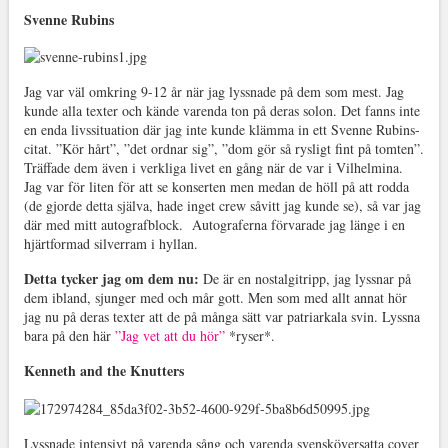
Svenne Rubins
Jag var väl omkring 9-12 år när jag lyssnade på dem som mest. Jag
kunde alla texter och kände varenda ton på deras solon. Det fanns inte
en enda livssituation där jag inte kunde klämma in ett Svenne Rubins-
citat. ”Kör hårt”, ”det ordnar sig”, ”dom gör så rysligt fint på tomten”.
Träffade dem även i verkliga livet en gång när de var i Vilhelmina.
Jag var för liten för att se konserten men medan de höll på att rodda
(de gjorde detta själva, hade inget crew såvitt jag kunde se), så var jag
där med mitt autografblock. Autograferna förvarade jag länge i en
hjärtformad silverram i hyllan.
Detta tycker jag om dem nu:
De är en nostalgitripp, jag lyssnar på
dem ibland, sjunger med och mår gott. Men som med allt annat hör
jag nu på deras texter att de på många sätt var patriarkala svin. Lyssna
bara på den här
”Jag vet att du hör”
*ryser*.
Kenneth and the Knutters
Lyssnade intensivt på varenda sång och varenda svensköversatta cover