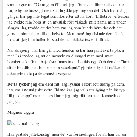
som de gav ut. ”Ge mig en öl” fick jag höra av en lärare att den var
förjävlig textmässigt men vad brydde jag mig om det. Och hur många
gånger har jag inte legat sömnlös efter att ha hört ”Lillebror” eftersom
jag tyckte mig höra att en mystisk röst viskade mitt namn mitt under
sången. Jag trodde att det bara var jag som kunde höra det och det
gjorde mina nätter till ett helvete. Men men! Jag älskade dem ändå,
trots att jag inte heller förstod deras faktiska texter fullt ut.
När de sjöng ”när han går med hunden så har han jämt svarta påsen
med” så trodde jag att de menade en ölmagad man med svart
bomberjacka (hundbajspåsar fanns inte i Latikberg). Och den där ”hon
sitter bra där bak, hon rör min växelspak” gjorde mig mkt osäker på
säkerheten ute på de svenska vägarna.
Detta tycker jag om dem nu
: Jag lyssnar i stort sett aldrig på dem,
inte ens i nostalgiskt syfte. Ibland kan jag väl sätta igång nån låt typ
”älgjaktsrapp” men annars klarar jag mig rätt bra utan Kenneth och
gänget.
Magnus Uggla
Han pratade jättekonstigt men det var förmodligen för att han var en