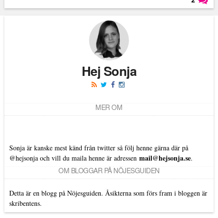
Läs kommentarer (
2
)
Hej Sonja
MER OM
Sonja är kanske mest känd från twitter så följ henne gärna där på
mail@hejsonja.se
@hejsonja
och vill du maila henne är adressen
.
OM BLOGGAR PÅ NÖJESGUIDEN
Detta är en blogg på Nöjesguiden. Åsikterna som förs fram i bloggen är
skribentens.