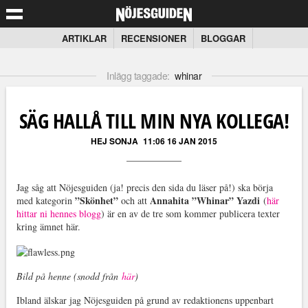
ARTIKLAR
RECENSIONER
BLOGGAR
Inlägg taggade:
whinar
SÄG HALLÅ TILL MIN NYA KOLLEGA!
HEJ SONJA
11:06 16 JAN 2015
Jag såg att Nöjesguiden (ja! precis den sida du läser på!) ska börja
”Skönhet”
Annahita ”Whinar” Yazdi
med kategorin
och att
(
här
hittar ni hennes blogg
) är en av de tre som kommer publicera texter
kring ämnet här.
Bild på henne (snodd från
här
)
Ibland älskar jag Nöjesguiden på grund av redaktionens uppenbart