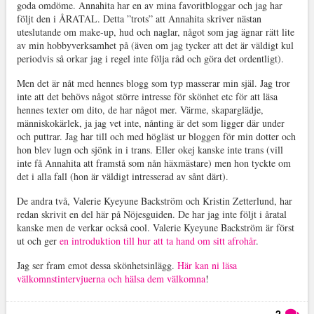
goda omdöme. Annahita har en av mina favoritbloggar och jag har
följt den i ÅRATAL. Detta ”trots” att Annahita skriver nästan
uteslutande om make-up, hud och naglar, något som jag ägnar rätt lite
av min hobbyverksamhet på (även om jag tycker att det är väldigt kul
periodvis så orkar jag i regel inte följa råd och göra det ordentligt).
Men det är nåt med hennes blogg som typ masserar min själ. Jag tror
inte att det behövs något större intresse för skönhet etc för att läsa
hennes texter om dito, de har något mer. Värme, skaparglädje,
människokärlek, ja jag vet inte, nånting är det som ligger där under
och puttrar. Jag har till och med högläst ur bloggen för min dotter och
hon blev lugn och sjönk in i trans. Eller okej kanske inte trans (vill
inte få Annahita att framstå som nån häxmästare) men hon tyckte om
det i alla fall (hon är väldigt intresserad av sånt därt).
De andra två, Valerie Kyeyune Backström och Kristin Zetterlund, har
redan skrivit en del här på Nöjesguiden. De har jag inte följt i åratal
kanske men de verkar också cool. Valerie Kyeyune Backström är först
ut och ger
en introduktion till hur att ta hand om sitt afrohår
.
Jag ser fram emot dessa skönhetsinlägg.
Här kan ni läsa
välkomnstintervjuerna och hälsa dem välkomna
!
2