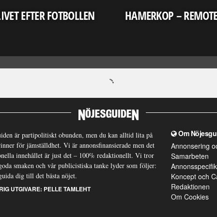
LIVET EFTER FOTBOLLEN
HAMERKOP – REMOT
Om Nöjesgu
iden är partipolitiskt obunden, men du kan alltid lita på
brinner för jämställdhet. Vi är annonsfinansierade men det
Annonsering o
nella innehållet är just det – 100% redaktionellt. Vi tror
Samarbeten
goda smaken och vår publicistiska tanke lyder som följer:
Annonsspecifik
guida dig till det bästa nöjet.
Koncept och C
Redaktionen
RIG UTGIVARE:
PELLE TAMLEHT
Om Cookies