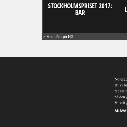
STOCKHOLMSPRISET 2017:
BAR
Mest läst på NG
Nöjesgu
att vi 
redaktio
på den 
Vi vill 
ANSVA