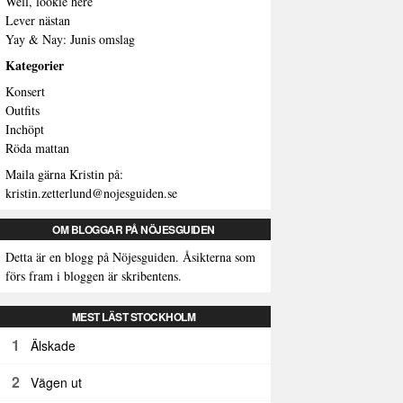
Well, lookie here
Lever nästan
Yay & Nay: Junis omslag
Kategorier
Konsert
Outfits
Inchöpt
Röda mattan
Maila gärna Kristin på:
kristin.zetterlund@nojesguiden.se
OM BLOGGAR PÅ NÖJESGUIDEN
Detta är en blogg på Nöjesguiden. Åsikterna som
förs fram i bloggen är skribentens.
MEST LÄST STOCKHOLM
1
Älskade
2
Vägen ut