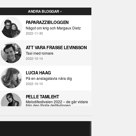
ANDRA BLOGGAR
PAPARAZZIBLOGGEN
Något om krig och Margaux Dietz
2022-11-30
ATT VARA FRASSE LEVINSSON
Taxi med romare
2022-10-14
LUCIA HAAG
På en anslagstavla nära dig
2022-10-10
PELLE TAMLEHT
Melodifestivalen 2022 – de går vidare
från den första deltävlingen
2022-02-02
I KORPENS SKUGGA
Själva definitionen av ondska
RECENSION
2021-06-28