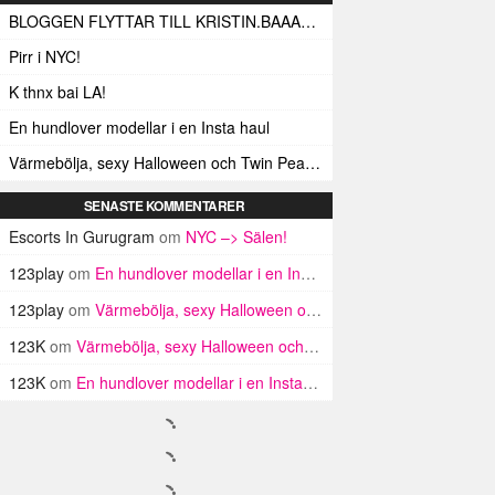
BLOGGEN FLYTTAR TILL KRISTIN.BAAAM.SE!
Pirr i NYC!
K thnx bai LA!
En hundlover modellar i en Insta haul
Värmebölja, sexy Halloween och Twin Peaks i LA!
SENASTE KOMMENTARER
Escorts In Gurugram
om
NYC –> Sälen!
123play
om
En hundlover modellar i en Insta haul
123play
om
Värmebölja, sexy Halloween och Twin Peaks i LA!
123K
om
Värmebölja, sexy Halloween och Twin Peaks i LA!
123K
om
En hundlover modellar i en Insta haul