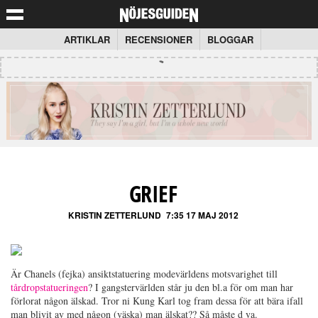
ARTIKLAR
RECENSIONER
BLOGGAR
GRIEF
KRISTIN ZETTERLUND
7:35 17 MAJ 2012
Är Chanels (fejka) ansiktstatuering modevärldens motsvarighet till
tårdropstatueringen
? I gangstervärlden står ju den bl.a för om man har
förlorat någon älskad. Tror ni Kung Karl tog fram dessa för att bära ifall
man blivit av med någon (väska) man älskat?? Så måste d va.