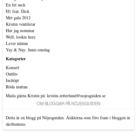
En fet suck
H1 feat. Dick
Met gala 2012
Kristin ventilerar
Hur jag nommar
Well, lookie here
Lever nästan
Yay & Nay: Junis omslag
Kategorier
Konsert
Outfits
Inchöpt
Röda mattan
Maila gärna Kristin på:
kristin.zetterlund@nojesguiden.se
OM BLOGGAR PÅ NÖJESGUIDEN
Detta är en blogg på Nöjesguiden. Åsikterna som förs fram i bloggen är
skribentens.