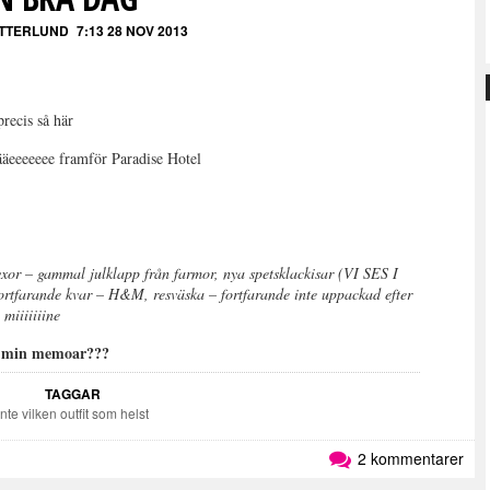
ETTERLUND
7:13 28 NOV 2013
recis så här
eeeeee framför Paradise Hotel
xor – gammal julklapp från farmor, nya spetsklackisar (VI SES I
farande kvar – H&M, resväska – fortfarande inte uppackad efter
miiiiiiine
på min memoar???
TAGGAR
Inte vilken outfit som helst
2 kommentarer