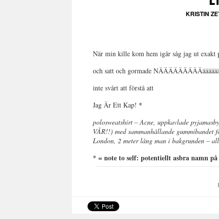
KRISTIN Z
När min kille kom hem igår såg jag ut exakt p
och satt och gormade NÄÄÄÄÄÄÄÄÄäääääääe
inte svårt att förstå att
*
Jag Är Ett Kap!
polosweatshirt – Acne, uppkavlade pyjamasby
VÅR!!) med sammanhållande gummibandet fort
London, 2 meter lång man i bakgrunden – all 
* = note to self: potentiellt asbra namn 