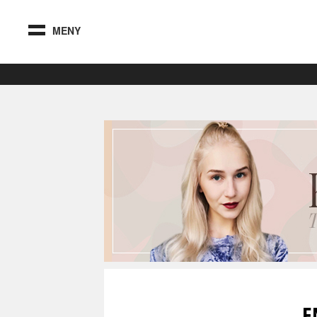
MENY
E