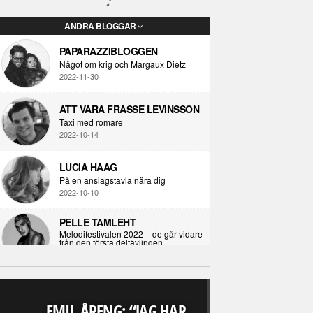
ANDRA BLOGGAR
PAPARAZZIBLOGGEN
Något om krig och Margaux Dietz
2022-11-30
ATT VARA FRASSE LEVINSSON
Taxi med romare
2022-10-14
LUCIA HAAG
På en anslagstavla nära dig
2022-10-10
PELLE TAMLEHT
Melodifestivalen 2022 – de går vidare
från den första deltävlingen
2022-02-02
I KORPENS SKUGGA
Själva definitionen av ondska
EMIL ÅRENG: “JAG HAR
2021-06-28