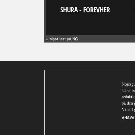
SHURA - FOREVHER
Mest läst på NG
Nöjesgu
att vi 
redaktio
på den 
Vi vill 
ANSVA