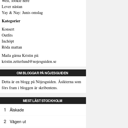
Well, lookie here
Lever nästan
Yay & Nay: Junis omslag
Kategorier
Konsert
Outfits
Inchöpt
Röda mattan
Maila gärna Kristin på:
kristin.zetterlund@nojesguiden.se
OM BLOGGAR PÅ NÖJESGUIDEN
Detta är en blogg på Nöjesguiden. Åsikterna som
förs fram i bloggen är skribentens.
MEST LÄST STOCKHOLM
1
Älskade
2
Vägen ut