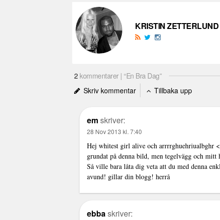
KRISTIN ZETTERLUND
2
kommentarer | “En Bra Dag”
Skriv kommentar
Tillbaka upp
em
skriver:
28 Nov 2013 kl. 7:40
Hej whitest girl alive och arrrrghuehriualbghr <-
grundat på denna bild, men tegelvägg och mitt h
Så ville bara låta dig veta att du med denna enk
avund! gillar din blogg! herrå
ebba
skriver: