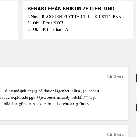
SENAST FRÅN KRISTIN ZETTERLUND
2 Nov | BLOGGEN FLYTTAR TILL KRISTIN.BAAAM.SE!
31 Okt | Pirr i NYC!
27 Okt | K thnx bai LA!
Svara
- så avundsjuk är jag på din/er lägenhet. alltså, ja, enbart
uvud explorade pga **jealousss insanity bitchfit** typ.
la bild kan göra en stackars brud i örebronx grön av
Svara