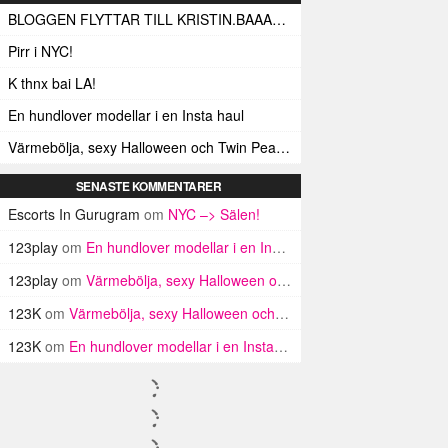
BLOGGEN FLYTTAR TILL KRISTIN.BAAAM.SE!
Pirr i NYC!
K thnx bai LA!
En hundlover modellar i en Insta haul
Värmebölja, sexy Halloween och Twin Peaks i LA!
SENASTE KOMMENTARER
Escorts In Gurugram
om
NYC –> Sälen!
123play
om
En hundlover modellar i en Insta haul
123play
om
Värmebölja, sexy Halloween och Twin Peaks i LA!
123K
om
Värmebölja, sexy Halloween och Twin Peaks i LA!
123K
om
En hundlover modellar i en Insta haul