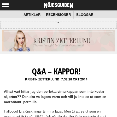
ARTIKLAR
RECENSIONER
BLOGGAR
Q&A – KAPPOR!
KRISTIN ZETTERLUND
7:32 28 OKT 2014
Alltså vart hittar jag den perfekta vinterkappan som inte kostar
skjortan?? Den ska va lagom varm och vill ju inte se ut som en
morsa/tant. permilla
Halloooo! Era önskningar är mina lagar. Men 1) att se ut som en
morsa/tant är ju nåt BRA? tänk på alla de allra jävla coolaste du vet: