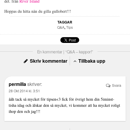
det. från
River Island
Hoppas du hitta nån du gilla gullobert!!!
TAGGAR
Q&A
,
Tips
En kommentar | “Q&A – kappor!”
Skriv kommentar
Tillbaka upp
permilla
skriver:
Svara
28 Okt 2014 kl. 3:51
ååh tack så mycket för tipsen<3 fick för övrigt hem din 5iminst-
tisha idag och älskar den så mycket, vi kommer att ha mycket roligt
ihop den och jag!!!