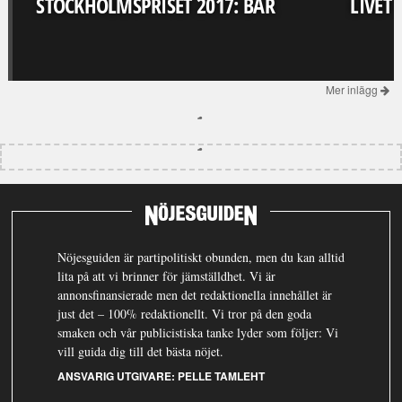
STOCKHOLMSPRISET 2017: BAR
LIVET
Mer inlägg
Nöjesguiden är partipolitiskt obunden, men du kan alltid
lita på att vi brinner för jämställdhet. Vi är
annonsfinansierade men det redaktionella innehållet är
just det – 100% redaktionellt. Vi tror på den goda
smaken och vår publicistiska tanke lyder som följer: Vi
vill guida dig till det bästa nöjet.
ANSVARIG UTGIVARE:
PELLE TAMLEHT