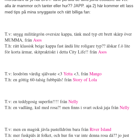
alla är mammor och tanter eller hur?? JAPP. aja 2) här kommer ett lass
med tips på mina snyggaste och rätt billiga fan:
T.v: snygg militärgrön oversize kappa, tänk med typ ett brett skärp över
MUMMA, från
Asos
T.h: rätt klassisk beige kappa fast ändå lite roligare typ?? älskar f.ö lite
för korta ärmar, skitpraktiskt i detta City Life!! från
Asos
T.v: leodröm värdig självaste <3
Yetta
<3, från
Mango
T.h: en göttig 60-talsig fubbpäls! från
Story of Lola
T.v: en teddygosig superfin!!!! från
Nelly
T.h: en vadlång, kul med rosa?! men finns i svart också jaja från
Nelly
T.v: men en magisk jävla pastelldröm bara från
River Island
T.h: mer fuskpäls åt folket, och hur fin var inte denna rosa då?? jo just