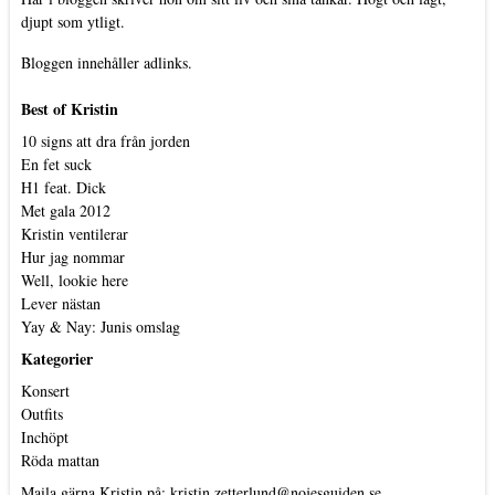
djupt som ytligt.
Bloggen innehåller adlinks.
Best of Kristin
10 signs att dra från jorden
En fet suck
H1 feat. Dick
Met gala 2012
Kristin ventilerar
Hur jag nommar
Well, lookie here
Lever nästan
Yay & Nay: Junis omslag
Kategorier
Konsert
Outfits
Inchöpt
Röda mattan
Maila gärna Kristin på:
kristin.zetterlund@nojesguiden.se