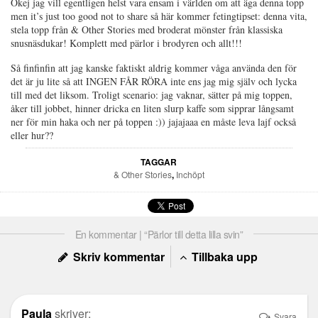
Okej jag vill egentligen helst vara ensam i världen om att äga denna topp
men it’s just too good not to share så här kommer fetingtipset: denna vita,
stela topp från & Other Stories med broderat mönster från klassiska
snusnäsdukar! Komplett med pärlor i brodyren och allt!!!
Så finfinfin att jag kanske faktiskt aldrig kommer våga använda den för
det är ju lite så att INGEN FÅR RÖRA inte ens jag mig själv och lycka
till med det liksom. Troligt scenario: jag vaknar, sätter på mig toppen,
åker till jobbet, hinner dricka en liten slurp kaffe som sipprar långsamt
ner för min haka och ner på toppen :)) jajajaaa en måste leva lajf också
eller hur??
TAGGAR
& Other Stories
,
Inchöpt
En kommentar | “Pärlor till detta lilla svin”
Skriv kommentar
Tillbaka upp
Paula
skriver:
Svara