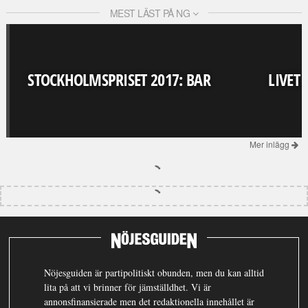
MEST LÄST PÅ NG
STOCKHOLMSPRISET 2017: BAR
LIVET
Mer inlägg
Nöjesguiden är partipolitiskt obunden, men du kan alltid
lita på att vi brinner för jämställdhet. Vi är
annonsfinansierade men det redaktionella innehållet är