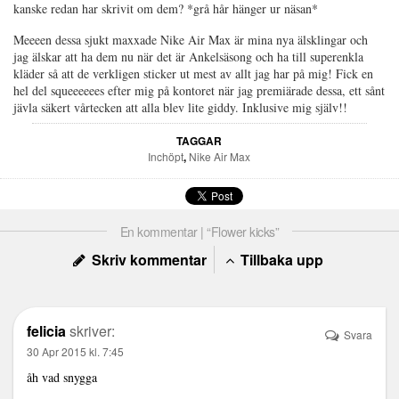
kanske redan har skrivit om dem? *grå hår hänger ur näsan*
Meeeen dessa sjukt maxxade Nike Air Max är mina nya älsklingar och
jag älskar att ha dem nu när det är Ankelsäsong och ha till superenkla
kläder så att de verkligen sticker ut mest av allt jag har på mig! Fick en
hel del squeeeeees efter mig på kontoret när jag premiärade dessa, ett sånt
jävla säkert vårtecken att alla blev lite giddy. Inklusive mig själv!!
TAGGAR
Inchöpt
,
Nike Air Max
En kommentar | “Flower kicks”
Skriv kommentar
Tillbaka upp
felicia
skriver:
Svara
30 Apr 2015 kl. 7:45
åh vad snygga