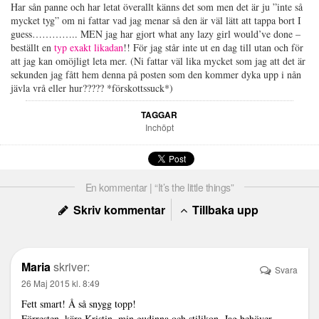
Har sån panne och har letat överallt känns det som men det är ju ”inte så
mycket tyg” om ni fattar vad jag menar så den är väl lätt att tappa bort I
guess………….. MEN jag har gjort what any lazy girl would’ve done –
beställt en
typ exakt likadan
!! För jag står inte ut en dag till utan och för
att jag kan omöjligt leta mer. (Ni fattar väl lika mycket som jag att det är
sekunden jag fått hem denna på posten som den kommer dyka upp i nån
jävla vrå eller hur????? *förskottssuck*)
TAGGAR
Inchöpt
En kommentar | “It’s the little things”
Skriv kommentar
Tillbaka upp
Maria
skriver:
Svara
26 Maj 2015 kl. 8:49
Fett smart! Å så snygg topp!
Förresten, kära Kristin, min gudinna och stilikon. Jag behöver