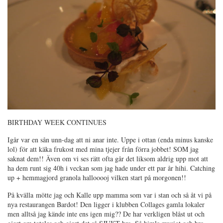
BIRTHDAY WEEK CONTINUES
Igår var en sån unn-dag att ni anar inte. Uppe i ottan (enda minus kanske
lol) för att käka frukost med mina tjejer från förra jobbet! SOM jag
saknat dem!! Även om vi ses rätt ofta går det liksom aldrig upp mot att
ha dem runt sig 40h i veckan som jag hade under ett par år hihi. Catching
up + hemmagjord granola hallooooj vilken start på morgonen!!
På kvälla mötte jag och Kalle upp mamma som var i stan och så åt vi på
nya restaurangen Bardot! Den ligger i klubben Collages gamla lokaler
men alltså jag kände inte ens igen mig?? De har verkligen blåst ut och