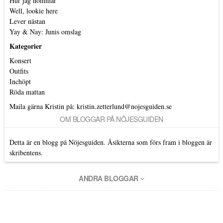
Hur jag nommar
Well, lookie here
Lever nästan
Yay & Nay: Junis omslag
Kategorier
Konsert
Outfits
Inchöpt
Röda mattan
Maila gärna Kristin på:
kristin.zetterlund@nojesguiden.se
OM BLOGGAR PÅ NÖJESGUIDEN
Detta är en blogg på Nöjesguiden. Åsikterna som förs fram i bloggen är
skribentens.
ANDRA BLOGGAR