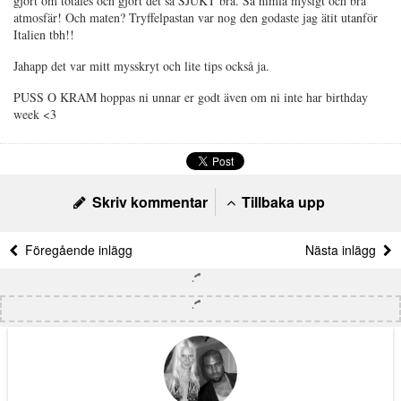
gjort om totales och gjort det så SJUKT bra. Så himla mysigt och bra
atmosfär! Och maten? Tryffelpastan var nog den godaste jag ätit utanför
Italien tbh!!
Jahapp det var mitt mysskryt och lite tips också ja.
PUSS O KRAM hoppas ni unnar er godt även om ni inte har birthday
week <3
Skriv kommentar
Tillbaka upp
Föregående inlägg
Nästa inlägg