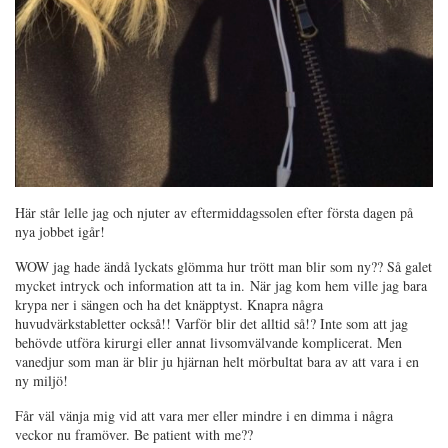
Här står lelle jag och njuter av eftermiddagssolen efter första dagen på
nya jobbet igår!
WOW jag hade ändå lyckats glömma hur trött man blir som ny?? Så galet
mycket intryck och information att ta in. När jag kom hem ville jag bara
krypa ner i sängen och ha det knäpptyst. Knapra några
huvudvärkstabletter också!! Varför blir det alltid så!? Inte som att jag
behövde utföra kirurgi eller annat livsomvälvande komplicerat. Men
vanedjur som man är blir ju hjärnan helt mörbultat bara av att vara i en
ny miljö!
Får väl vänja mig vid att vara mer eller mindre i en dimma i några
veckor nu framöver. Be patient with me??