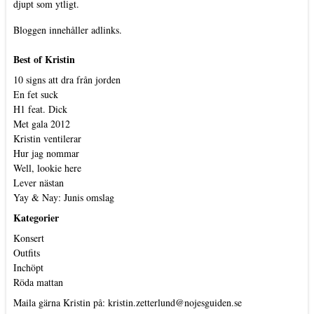
djupt som ytligt.
Bloggen innehåller adlinks.
Best of Kristin
10 signs att dra från jorden
En fet suck
H1 feat. Dick
Met gala 2012
Kristin ventilerar
Hur jag nommar
Well, lookie here
Lever nästan
Yay & Nay: Junis omslag
Kategorier
Konsert
Outfits
Inchöpt
Röda mattan
Maila gärna Kristin på:
kristin.zetterlund@nojesguiden.se