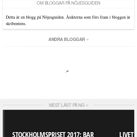
OM BLOGGAR PÅ NÖJESGUIDEN
Detta är en blogg på Nöjesguiden. Åsikterna som förs fram i bloggen är
skribentens.
ANDRA BLOGGAR
MEST LÄST PÅ NG
STOCKHOLMSPRISET 2017: BAR
LIVET