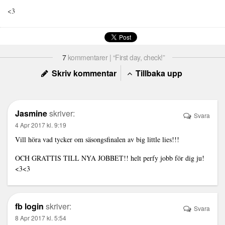
<3
7
kommentarer | “First day, check!”
Skriv kommentar
Tillbaka upp
Jasmine
skriver:
Svara
4 Apr 2017 kl. 9:19
Vill höra vad tycker om säsongsfinalen av big little lies!!!
OCH GRATTIS TILL NYA JOBBET!! helt perfy jobb för dig ju!
<3<3
fb login
skriver:
Svara
8 Apr 2017 kl. 5:54