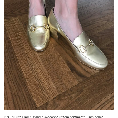
När jag går i mina gyllene skooooor genom sommaren! Inte heller