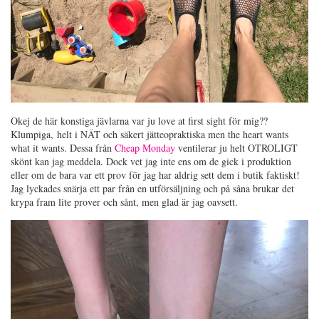
Okej de här konstiga jävlarna var ju love at first sight för mig??
Klumpiga, helt i NÄT och säkert jätteopraktiska men the heart wants
what it wants. Dessa från
Cheap Monday
ventilerar ju helt OTROLIGT
skönt kan jag meddela. Dock vet jag inte ens om de gick i produktion
eller om de bara var ett prov för jag har aldrig sett dem i butik faktiskt!
Jag lyckades snärja ett par från en utförsäljning och på såna brukar det
krypa fram lite prover och sånt, men glad är jag oavsett.