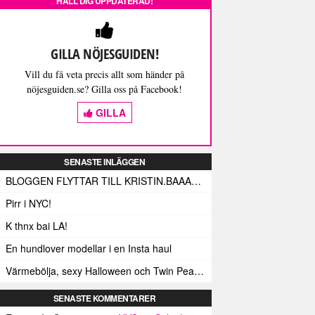
HÅLL DIG UPPDATERAD!
GILLA NÖJESGUIDEN!
Vill du få veta precis allt som händer på
nöjesguiden.se? Gilla oss på Facebook!
GILLA
SENASTE INLÄGGEN
BLOGGEN FLYTTAR TILL KRISTIN.BAAAM.SE!
Pirr i NYC!
K thnx bai LA!
En hundlover modellar i en Insta haul
Värmebölja, sexy Halloween och Twin Peaks i LA!
SENASTE KOMMENTARER