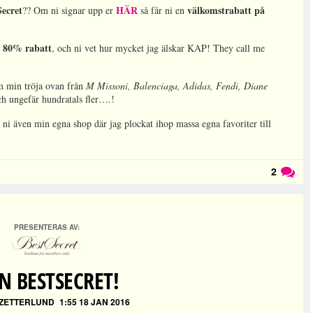
Secret
HÄR
välkomstrabatt på
?? Om ni signar upp er
så får ni en
80% rabatt
l
, och ni vet hur mycket jag älskar KAP! They call me
m min tröja ovan från
M Missoni, Balenciaga, Adidas, Fendi, Diane
h ungefär hundratals fler….!
 ni även min egna shop där jag plockat ihop massa egna favoriter till
2
Läs kommentarer (
2
)
PRESENTERAS AV:
N BESTSECRET!
 ZETTERLUND
1:55 18 JAN 2016