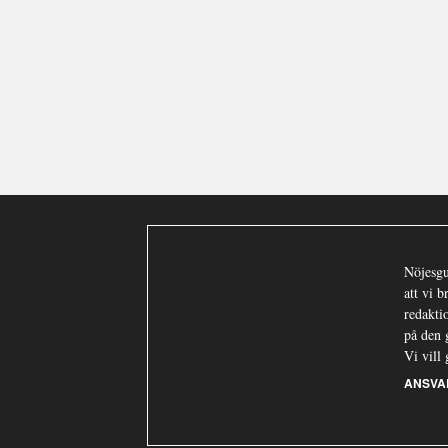
Nöjesgu
att vi 
redaktio
på den 
Vi vill 
ANSVA