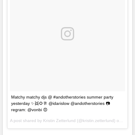
Matchy matchy djs @ #andotherstories summer party
yesterday ✨👯🌻🥂 @idarislow @andotherstories 📷
regram: @vonbi 😍
A post shared by Kristin Zetterlund (@kristin.zetterlund) on
Jun 3