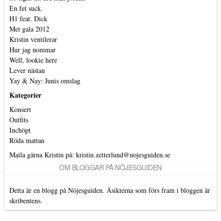
En fet suck
H1 feat. Dick
Met gala 2012
Kristin ventilerar
Hur jag nommar
Well, lookie here
Lever nästan
Yay & Nay: Junis omslag
Kategorier
Konsert
Outfits
Inchöpt
Röda mattan
Maila gärna Kristin på:
kristin.zetterlund@nojesguiden.se
OM BLOGGAR PÅ NÖJESGUIDEN
Detta är en blogg på Nöjesguiden. Åsikterna som förs fram i bloggen är
skribentens.