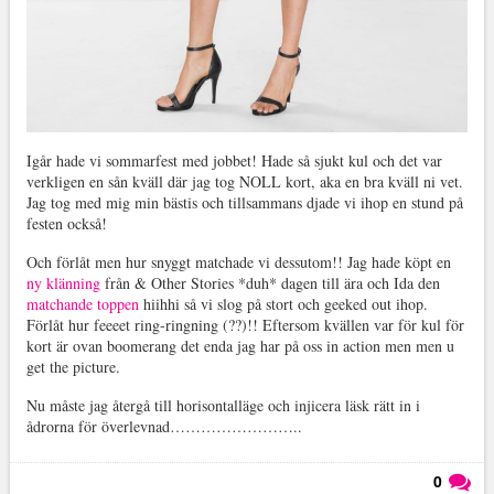
Igår hade vi sommarfest med jobbet! Hade så sjukt kul och det var
verkligen en sån kväll där jag tog NOLL kort, aka en bra kväll ni vet.
Jag tog med mig min bästis och tillsammans djade vi ihop en stund på
festen också!
Och förlåt men hur snyggt matchade vi dessutom!! Jag hade köpt en
ny klänning
från & Other Stories *duh* dagen till ära och Ida den
matchande toppen
hiihhi så vi slog på stort och geeked out ihop.
Förlåt hur feeeet ring-ringning (??)!! Eftersom kvällen var för kul för
kort är ovan boomerang det enda jag har på oss in action men men u
get the picture.
Nu måste jag återgå till horisontalläge och injicera läsk rätt in i
ådrorna för överlevnad……………………..
0