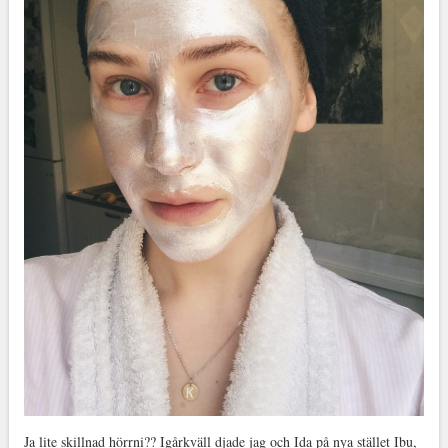
Ja lite skillnad hörrni?? Igårkväll djade jag och Ida på nya stället Ibu,