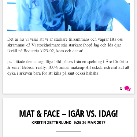
Det är nu vi visar att vi är starkare tillsammans och vägrar låta oss
skrämmas <3 Vi stockholmare står starkare ihop! Jag och Ida djar
ikväll på Boqueria kl23-02, kom och dansa!
ps. hittade denna urgulliga bild på oss från en spelning i Åre för örtio
år sen?! Bebisar really. 100% annan makeup-stil också, extremt kul att
dyka i arkiven bara för att kika på sånt också hahaha
5
Läs kommentarer (
5
)
MAT & FACE – IGÅR VS. IDAG!
KRISTIN ZETTERLUND
9:25 26 MAR 2017