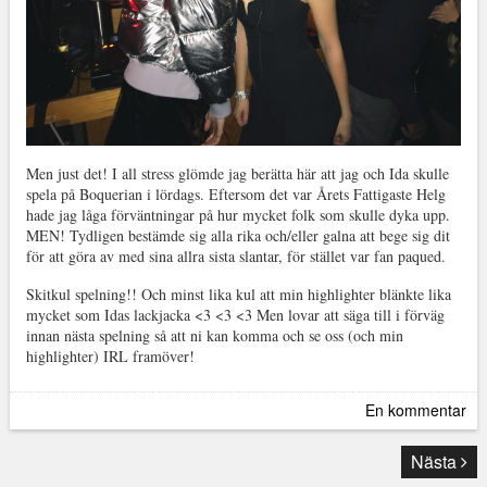
Men just det! I all stress glömde jag berätta här att jag och Ida skulle
spela på Boquerian i lördags. Eftersom det var Årets Fattigaste Helg
hade jag låga förväntningar på hur mycket folk som skulle dyka upp.
MEN! Tydligen bestämde sig alla rika och/eller galna att bege sig dit
för att göra av med sina allra sista slantar, för stället var fan paqued.
Skitkul spelning!! Och minst lika kul att min highlighter blänkte lika
mycket som Idas lackjacka <3 <3 <3 Men lovar att säga till i förväg
innan nästa spelning så att ni kan komma och se oss (och min
highlighter) IRL framöver!
En kommentar
Nästa