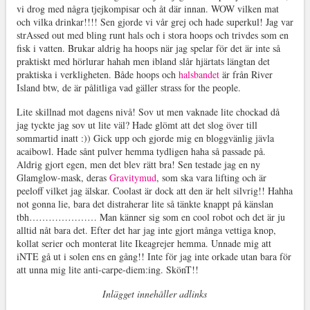
vi drog med några tjejkompisar och åt där innan. WOW vilken mat
och vilka drinkar!!!! Sen gjorde vi vår grej och hade superkul! Jag var
strAssed out med bling runt hals och i stora hoops och trivdes som en
fisk i vatten. Brukar aldrig ha hoops när jag spelar för det är inte så
praktiskt med hörlurar hahah men ibland slår hjärtats längtan det
praktiska i verkligheten. Både hoops och
halsbandet
är från River
Island btw, de är pålitliga vad gäller strass for the people.
Lite skillnad mot dagens nivå! Sov ut men vaknade lite chockad då
jag tyckte jag sov ut lite väl? Hade glömt att det slog över till
sommartid inatt :)) Gick upp och gjorde mig en bloggvänlig jävla
acaibowl. Hade sånt pulver hemma tydligen haha så passade på.
Aldrig gjort egen, men det blev rätt bra! Sen testade jag en ny
Glamglow-mask, deras
Gravitymud
, som ska vara lifting och är
peeloff vilket jag älskar. Coolast är dock att den är helt silvrig!! Hahha
not gonna lie, bara det distraherar lite så tänkte knappt på känslan
tbh………………… Man känner sig som en cool robot och det är ju
alltid nåt bara det. Efter det har jag inte gjort många vettiga knop,
kollat serier och monterat lite Ikeagrejer hemma. Unnade mig att
iNTE gå ut i solen ens en gång!! Inte för jag inte orkade utan bara för
att unna mig lite anti-carpe-diem:ing. SkönT!!
Inlägget innehåller adlinks