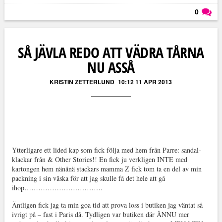
0
Läs kommentarer (
0
)
SÅ JÄVLA REDO ATT VÄDRA TÅRNA
NU ASSÅ
KRISTIN ZETTERLUND
10:12 11 APR 2013
Ytterligare ett lided kap som fick följa med hem från Parre: sandal-
klackar från & Other Stories!! En fick ju verkligen INTE med
kartongen hem nänänä stackars mamma Z fick tom ta en del av min
packning i sin väska för att jag skulle få det hele att gå
ihop…………………………….
Äntligen fick jag ta min goa tid att prova loss i butiken jag väntat så
ivrigt på – fast i Paris då. Tydligen var butiken där ÄNNU mer