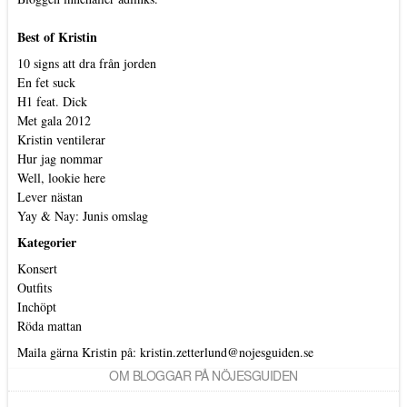
Best of Kristin
10 signs att dra från jorden
En fet suck
H1 feat. Dick
Met gala 2012
Kristin ventilerar
Hur jag nommar
Well, lookie here
Lever nästan
Yay & Nay: Junis omslag
Kategorier
Konsert
Outfits
Inchöpt
Röda mattan
Maila gärna Kristin på:
kristin.zetterlund@nojesguiden.se
OM BLOGGAR PÅ NÖJESGUIDEN