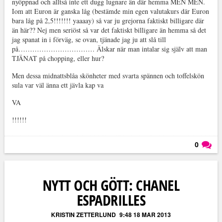
nyöppnad och alltså inte ett dugg lugnare än där hemma MEN MEN.
Iom att Euron är ganska låg (bestämde min egen valutakurs där Euron
bara låg på 2,5!!!!!!! yaaaay) så var ju grejorna faktiskt billigare där
än här?? Nej men seriöst så var det faktiskt billigare än hemma så det
jag spanat in i förväg, se ovan, tjänade jag ju att slå till
på…………………………… Älskar när man intalar sig själv att man
TJÄNAT på chopping, eller hur?
Men dessa midnattsblåa skönheter med svarta spännen och toffelskön
sula var väl änna ett jävla kap va
VA
!!!!!!
0
Läs kommentarer (
0
)
NYTT OCH GÖTT: CHANEL
ESPADRILLES
KRISTIN ZETTERLUND
9:48 18 MAR 2013