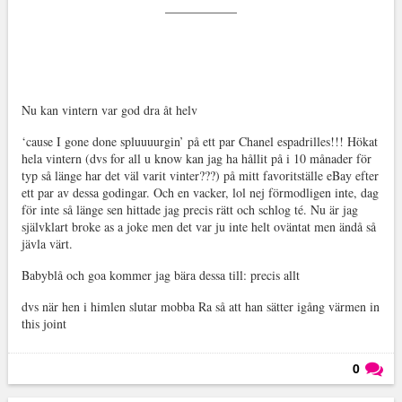
Nu kan vintern var god dra åt helv
‘cause I gone done spluuuurgin’ på ett par Chanel espadrilles!!! Hökat
hela vintern (dvs for all u know kan jag ha hållit på i 10 månader för
typ så länge har det väl varit vinter???) på mitt favoritställe eBay efter
ett par av dessa godingar. Och en vacker, lol nej förmodligen inte, dag
för inte så länge sen hittade jag precis rätt och schlog té. Nu är jag
självklart broke as a joke men det var ju inte helt oväntat men ändå så
jävla värt.
Babyblå och goa kommer jag bära dessa till: precis allt
dvs när hen i himlen slutar mobba Ra så att han sätter igång värmen in
this joint
0
Läs kommentarer (
0
)