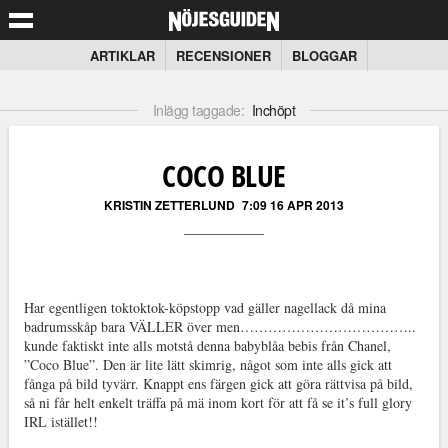
ARTIKLAR
RECENSIONER
BLOGGAR
Inlägg taggade:
Inchöpt
COCO BLUE
KRISTIN ZETTERLUND
7:09 16 APR 2013
Har egentligen toktoktok-köpstopp vad gäller nagellack då mina
badrumsskåp bara VÄLLER över men………………………………..
kunde faktiskt inte alls motstå denna babyblåa bebis från Chanel,
”Coco Blue”. Den är lite lätt skimrig, något som inte alls gick att
fånga på bild tyvärr. Knappt ens färgen gick att göra rättvisa på bild,
så ni får helt enkelt träffa på mä inom kort för att få se it’s full glory
IRL istället!!