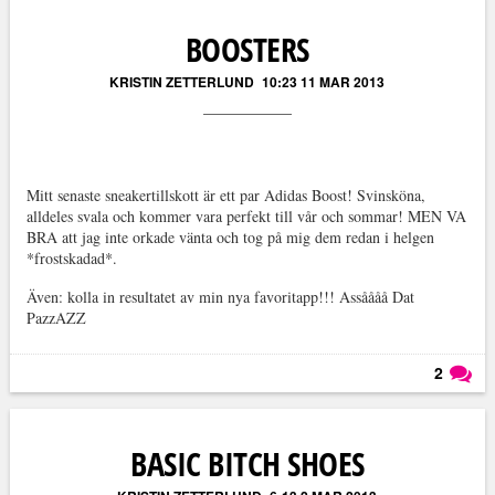
BOOSTERS
KRISTIN ZETTERLUND
10:23 11 MAR 2013
Mitt senaste sneakertillskott är ett par Adidas Boost! Svinsköna,
alldeles svala och kommer vara perfekt till vår och sommar! MEN VA
BRA att jag inte orkade vänta och tog på mig dem redan i helgen
*frostskadad*.
Även: kolla in resultatet av min nya favoritapp!!! Assåååå Dat
PazzAZZ
2
Läs kommentarer (
2
)
BASIC BITCH SHOES