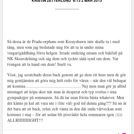
KRISTIN ZETTERLUND
6:13 2 MAR 2013
Så dessa är de Prada-orphans som Kreayshawn inte skulle ta i med
tång, men som jag beslutade mig för att ta in under mina
vingar/gäddhäng förra helgen. Irrade omkring ensam och bakfull på
NK Skoavdelning och såg dem och tyckte sååå synd om dem. Var
tvungen att ta hand om dem! Snelt va.
Visst, jag scratchade deras back genom att ge dem ett hem men de gör
mig gentjänsten att göra mig helt redo för våren – när den väl behagar
att komma…………………………………. Nej men man gör ju alltid
misstaget att köpa skor när man är desperat och typ svettas i sina
gympadojjer på sommaren. Så då tar man första bästa whatever. Men
det känns ju kul att vara ute i (lite väl) god tid denna gång??? Så nu är
det bara att sit back, relax och vänta in den där enda vårveckan som
kommer i maj – för att sedan bli pissväder hela sommaren igen :))))
ALLRIIIIIIIIGHT!!!