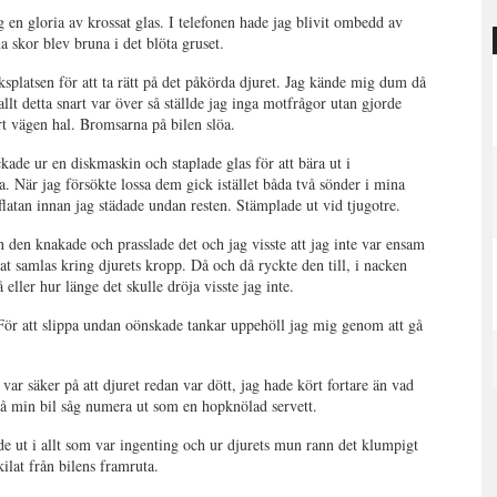
 en gloria av krossat glas. I telefonen hade jag blivit ombedd av
a skor blev bruna i det blöta gruset.
ksplatsen för att ta rätt på det påkörda djuret. Jag kände mig dum då
allt detta snart var över så ställde jag inga motfrågor utan gjorde
ort vägen hal. Bromsarna på bilen slöa.
ckade ur en diskmaskin och staplade glas för att bära ut i
a. När jag försökte lossa dem gick istället båda två sönder i mina
flatan innan jag städade undan resten. Stämplade ut vid tjugotre.
den knakade och prasslade det och jag visste att jag inte var ensam
at samlas kring djurets kropp. Då och då ryckte den till, i nacken
ller hur länge det skulle dröja visste jag inte.
a. För att slippa undan oönskade tankar uppehöll jag mig genom att gå
var säker på att djuret redan var dött, jag hade kört fortare än vad
å min bil såg numera ut som en hopknölad servett.
de ut i allt som var ingenting och ur djurets mun rann det klumpigt
kilat från bilens framruta.