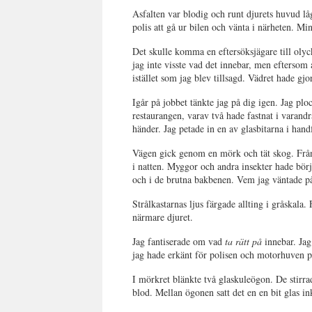
Asfalten var blodig och runt djurets huvud låg
polis att gå ur bilen och vänta i närheten. Min
Det skulle komma en eftersöksjägare till olyc
jag inte visste vad det innebar, men eftersom 
istället som jag blev tillsagd. Vädret hade gj
Igår på jobbet tänkte jag på dig igen. Jag plo
restaurangen, varav två hade fastnat i varandr
händer. Jag petade in en av glasbitarna i hand
Vägen gick genom en mörk och tät skog. Från 
i natten. Myggor och andra insekter hade börj
och i de brutna bakbenen. Vem jag väntade på e
Strålkastarnas ljus färgade allting i gråskal
närmare djuret.
Jag fantiserade om vad
ta rätt på
innebar. Jag 
jag hade erkänt för polisen och motorhuven p
I mörkret blänkte två glaskuleögon. De stirra
blod. Mellan ögonen satt det en en bit glas in