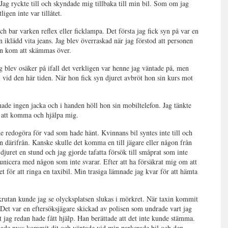
ag ryckte till och skyndade mig tillbaka till min bil. Som om jag
gen inte var tillåtet.
h bar varken reflex eller ficklampa. Det första jag fick syn på var en
en iklädd vita jeans. Jag blev överraskad när jag förstod att personen
dan kom att skämmas över.
g blev osäker på ifall det verkligen var henne jag väntade på, men
 vid den här tiden. När hon fick syn djuret avbröt hon sin kurs mot
de ingen jacka och i handen höll hon sin mobiltelefon. Jag tänkte
ör att komma och hjälpa mig.
de redogöra för vad som hade hänt. Kvinnans bil syntes inte till och
 därifrån. Kanske skulle det komma en till jägare eller någon från
uret en stund och jag gjorde tafatta försök till småprat som inte
unicera med någon som inte svarar. Efter att ha försäkrat mig om att
et för att ringa en taxibil. Min trasiga lämnade jag kvar för att hämta
krutan kunde jag se olycksplatsen slukas i mörkret. När taxin kommit
 Det var en eftersöksjägare skickad av polisen som undrade vart jag
t jag redan hade fått hjälp. Han berättade att det inte kunde stämma.
 hade nyss kommit dit och väntade vid min parkerade bil och den