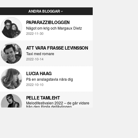
ANDRA BLOGGAR
PAPARAZZIBLOGGEN
Något om krig och Margaux Dietz
2022-11-30
ATT VARA FRASSE LEVINSSON
Taxi med romare
2022-10-14
LUCIA HAAG
På en anslagstavla nära dig
2022-10-10
PELLE TAMLEHT
Melodifestivalen 2022 – de går vidare
från den första deltävlingen
2022-02-02
I KORPENS SKUGGA
Själva definitionen av ondska
2021-06-28