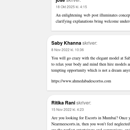
18 Okt 2025 kl. 4:15
An enlightening web post illuminates concep
clarifying explanations bring welcome under
Saby Khanna
skriver:
8 Nov 2022 kl. 10:36
You will go crazy with the elegant model at Sa
to relax your body and mind then hire models an
tempting opportunity which is not a dream any
https://www.ahmedabadescortss.com
Ritika Rani
skriver:
15 Nov 2022 kl. 4:23
Are you looking for Escorts in Mumbai? Once y
Nearmeescorts.in, then you won’t feel neglecte
are the perfect entertainers and companions, and