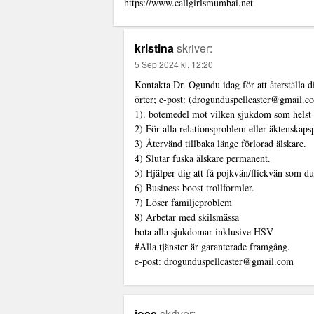
https://www.callgirlsmumbai.net
kristina
skriver:
5 Sep 2024 kl. 12:20
Kontakta Dr. Ogundu idag för att återställa di
örter; e-post: (drogunduspellcaster@gmail.c
1). botemedel mot vilken sjukdom som helst
2) För alla relationsproblem eller äktenskap
3) Återvänd tillbaka länge förlorad älskare.
4) Slutar fuska älskare permanent.
5) Hjälper dig att få pojkvän/flickvän som du
6) Business boost trollformler.
7) Löser familjeproblem
8) Arbetar med skilsmässa
bota alla sjukdomar inklusive HSV
#Alla tjänster är garanterade framgång.
e-post:
drogunduspellcaster@gmail.com
jose
skriver: