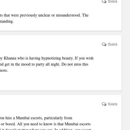
Svara
ts that were previously unclear or misunderstood. The
standing.
Svara
by Khanna who is having hypnotizing beauty. If you wish
d get in the mood to party all night. Do not miss this
more.
Svara
ou hire a Mumbai escorts, particularly from
d or bored. All you need to know is that Mumbai escorts
 it doesn’t matter where you are. In addition, our escort