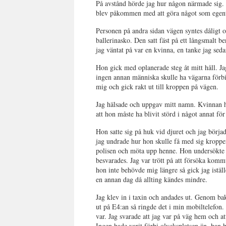
På avstånd hörde jag hur någon närmade sig. J
blev påkommen med att göra något som egentli
Personen på andra sidan vägen syntes dåligt oc
ballerinasko. Den satt fäst på ett långsmalt b
jag väntat på var en kvinna, en tanke jag se
Hon gick med oplanerade steg åt mitt håll. Ja
ingen annan människa skulle ha vägarna förbi
mig och gick rakt ut till kroppen på vägen.
Jag hälsade och uppgav mitt namn. Kvinnan ha
att hon måste ha blivit störd i något annat f
Hon satte sig på huk vid djuret och jag börja
jag undrade hur hon skulle få med sig kroppen
polisen och möta upp henne. Hon undersökte dj
besvarades. Jag var trött på att försöka komm
hon inte behövde mig längre så gick jag iställ
en annan dag då allting kändes mindre.
Jag klev in i taxin och andades ut. Genom ba
ut på E4:an så ringde det i min mobiltelefon.
var. Jag svarade att jag var på väg hem och at
Ingen hade varit förbi olycksplatsen än, han