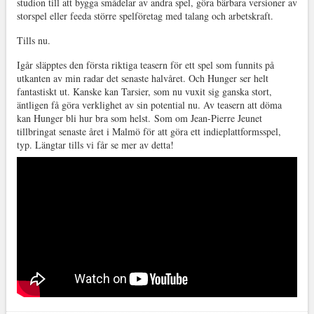
studion till att bygga smådelar av andra spel, göra bärbara versioner av
storspel eller feeda större spelföretag med talang och arbetskraft.
Tills nu.
Igår släpptes den första riktiga teasern för ett spel som funnits på
utkanten av min radar det senaste halvåret. Och Hunger ser helt
fantastiskt ut. Kanske kan Tarsier, som nu vuxit sig ganska stort,
äntligen få göra verklighet av sin potential nu. Av teasern att döma
kan Hunger bli hur bra som helst.
Som om Jean-Pierre Jeunet
tillbringat senaste året i Malmö för att göra ett indieplattformsspel,
typ. Längtar tills vi får se mer av detta!