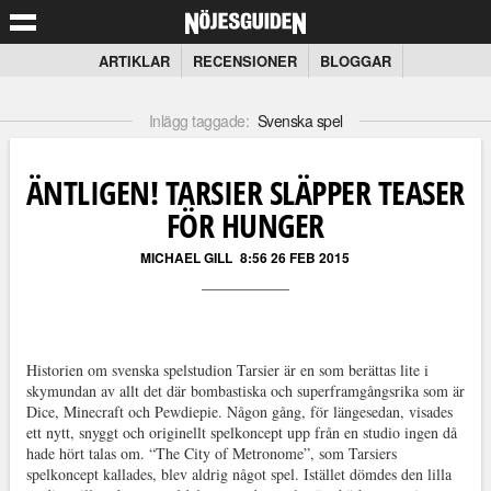
ARTIKLAR
RECENSIONER
BLOGGAR
Inlägg taggade:
Svenska spel
ÄNTLIGEN! TARSIER SLÄPPER TEASER
FÖR HUNGER
MICHAEL GILL
8:56 26 FEB 2015
Historien om svenska spelstudion Tarsier är en som berättas lite i
skymundan av allt det där bombastiska och superframgångsrika som är
Dice, Minecraft och Pewdiepie. Någon gång, för längesedan, visades
ett nytt, snyggt och originellt spelkoncept upp från en studio ingen då
hade hört talas om. “The City of Metronome”, som Tarsiers
spelkoncept kallades, blev aldrig något spel. Istället dömdes den lilla