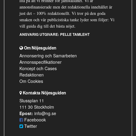
lita på att vi brinner för jämställdhet. Vi är
annonsfinansierade men det redaktionella innehållet är
just det – 100% redaktionellt. Vi tror på den goda
smaken och vår publicistiska tanke lyder som följer: Vi
vill guida dig till det bästa nöjet.
ANSVARIG UTGIVARE:
PELLE TAMLEHT
Om Nöjesguiden
Annonsering och Samarbeten
Annonsspecifikationer
Koncept och Cases
Redaktionen
Om Cookies
Kontakta Nöjesguiden
Slussplan 11
111 30 Stockholm
Epost:
info@ng.se
Faceboook
Twitter