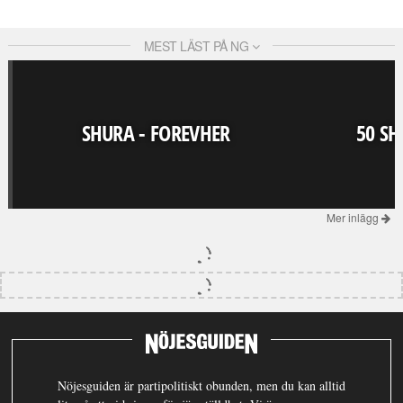
MEST LÄST PÅ NG
SHURA - FOREVHER
50 SH
Mer inlägg
Nöjesguiden är partipolitiskt obunden, men du kan alltid