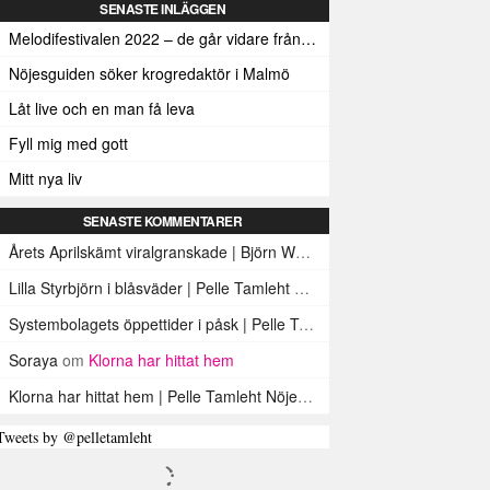
SENASTE INLÄGGEN
Melodifestivalen 2022 – de går vidare från den första deltävlingen
Nöjesguiden söker krogredaktör i Malmö
Låt live och en man få leva
Fyll mig med gott
Mitt nya liv
SENASTE KOMMENTARER
Årets Aprilskämt viralgranskade | Björn Werner
om
Öl som brustablett
Lilla Styrbjörn i blåsväder | Pelle Tamleht Nöjesguiden
om
En bild på e
Systembolagets öppettider i påsk | Pelle Tamleht Nöjesguiden
om
Sys
Soraya
om
Klorna har hittat hem
Klorna har hittat hem | Pelle Tamleht Nöjesguiden
om
Köttklor
Tweets by @pelletamleht