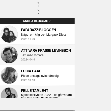
ANDRA BLOGGAR
PAPARAZZIBLOGGEN
Något om krig och Margaux Dietz
2022-11-30
ATT VARA FRASSE LEVINSSON
Taxi med romare
2022-10-14
LUCIA HAAG
På en anslagstavla nära dig
2022-10-10
PELLE TAMLEHT
Melodifestivalen 2022 – de går vidare
från den första deltävlingen
2022-02-02