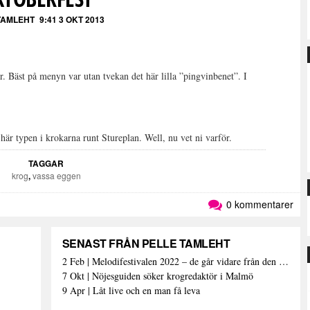
TAMLEHT
9:41 3 OKT 2013
. Bäst på menyn var utan tvekan det här lilla ”pingvinbenet”. I
 här typen i krokarna runt Stureplan. Well, nu vet ni varför.
TAGGAR
krog
,
vassa eggen
0 kommentarer
SENAST FRÅN PELLE TAMLEHT
2 Feb | Melodifestivalen 2022 – de går vidare från den första deltävlingen
7 Okt | Nöjesguiden söker krogredaktör i Malmö
9 Apr | Låt live och en man få leva