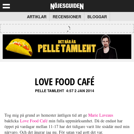
ARTIKLAR
RECENSIONER
BLOGGAR
LOVE FOOD CAFÉ
PELLE TAMLEHT
4:57 2 JAN 2014
Tog mig på grund av hemester äntligen tid att ge
Marie Laveaus
bakficka
Love Food Café
min fulla uppmärksamhet. Då de endast har
öppet på vardagar mellan 11-17 har det tidigare varit lite sisådär med min
närvaro. Och det ångrar jag nu. För satan vad gott det var.