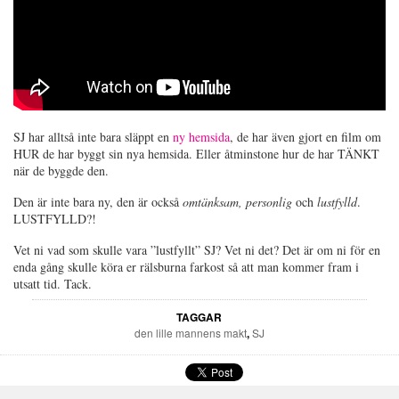
SJ har alltså inte bara släppt en
ny hemsida
, de har även gjort en film om
HUR de har byggt sin nya hemsida. Eller åtminstone hur de har TÄNKT
när de byggde den.
Den är inte bara ny, den är också
omtänksam, personlig
och
lustfylld
.
LUSTFYLLD?!
Vet ni vad som skulle vara ”lustfyllt” SJ? Vet ni det? Det är om ni för en
enda gång skulle köra er rälsburna farkost så att man kommer fram i
utsatt tid. Tack.
TAGGAR
den lille mannens makt
,
SJ