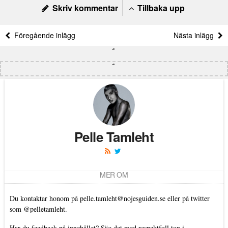
Skriv kommentar
Tillbaka upp
Föregående inlägg
Nästa inlägg
Pelle Tamleht
MER OM
Du kontaktar honom på
pelle.tamleht@nojesguiden.se
eller på twitter
som
@pelletamleht.
Har du feedback på innehållet? Säg det med respektfull ton i