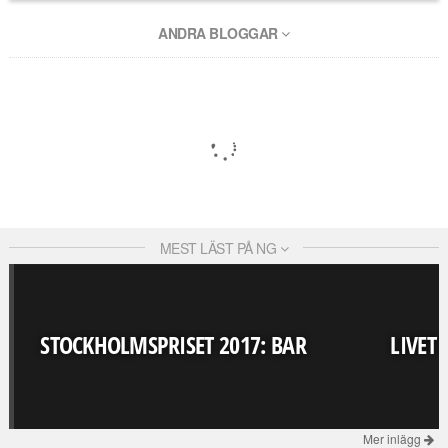
ANDRA BLOGGAR
MEST LÄST PÅ NG
STOCKHOLMSPRISET 2017: BAR
LIVET
Mer inlägg