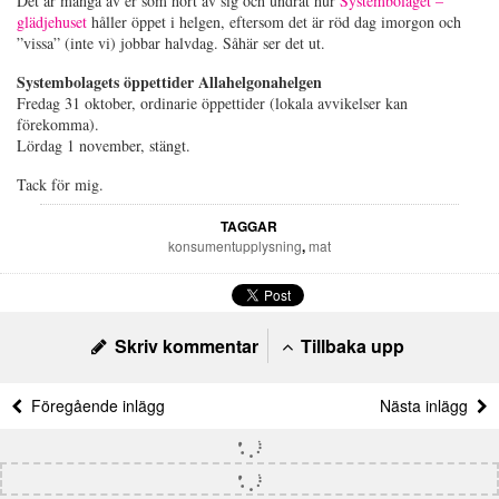
Det är många av er som hört av sig och undrat hur
Systembolaget –
glädjehuset
håller öppet i helgen, eftersom det är röd dag imorgon och
”vissa” (inte vi) jobbar halvdag. Såhär ser det ut.
Systembolagets öppettider Allahelgonahelgen
Fredag 31 oktober, ordinarie öppettider (lokala avvikelser kan
förekomma).
Lördag 1 november, stängt.
Tack för mig.
TAGGAR
konsumentupplysning
,
mat
Skriv kommentar
Tillbaka upp
Föregående inlägg
Nästa inlägg