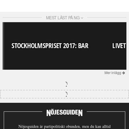
MEST LÄST PÅ NG
STOCKHOLMSPRISET 2017: BAR
LIVET
Mer inlägg
Nöjesguiden är partipolitiskt obunden, men du kan alltid