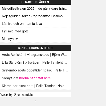
SENASTE INLÄGGEN
Melodifestivalen 2022 – de går vidare från den första deltävlingen
Nöjesguiden söker krogredaktör i Malmö
Låt live och en man få leva
Fyll mig med gott
Mitt nya liv
SENASTE KOMMENTARER
Årets Aprilskämt viralgranskade | Björn Werner
om
Öl som brustablett
Lilla Styrbjörn i blåsväder | Pelle Tamleht Nöjesguiden
om
En bild på e
Systembolagets öppettider i påsk | Pelle Tamleht Nöjesguiden
om
Sys
Soraya
om
Klorna har hittat hem
Klorna har hittat hem | Pelle Tamleht Nöjesguiden
om
Köttklor
Tweets by @pelletamleht