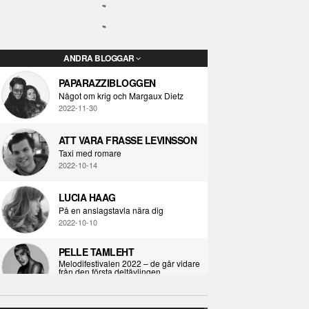
ANDRA BLOGGAR
PAPARAZZIBLOGGEN
Något om krig och Margaux Dietz
2022-11-30
ATT VARA FRASSE LEVINSSON
Taxi med romare
2022-10-14
LUCIA HAAG
På en anslagstavla nära dig
2022-10-10
PELLE TAMLEHT
Melodifestivalen 2022 – de går vidare
från den första deltävlingen
2022-02-02