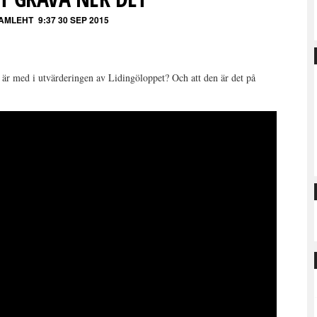
TAMLEHT
9:37 30 SEP 2015
) är med i utvärderingen av Lidingöloppet? Och att den är det på