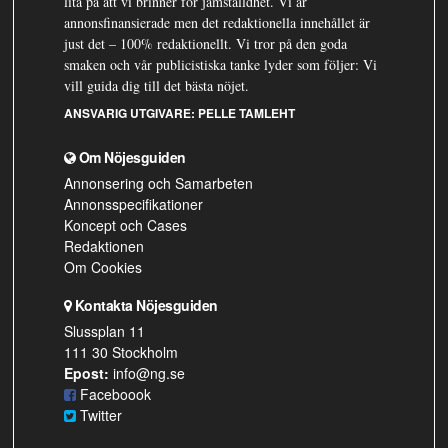
lita på att vi brinner för jämställdhet. Vi är
annonsfinansierade men det redaktionella innehållet är
just det – 100% redaktionellt. Vi tror på den goda
smaken och vår publicistiska tanke lyder som följer: Vi
vill guida dig till det bästa nöjet.
ANSVARIG UTGIVARE:
PELLE TAMLEHT
Om Nöjesguiden
Annonsering och Samarbeten
Annonsspecifikationer
Koncept och Cases
Redaktionen
Om Cookies
Kontakta Nöjesguiden
Slussplan 11
111 30 Stockholm
Epost:
info@ng.se
Faceboook
Twitter