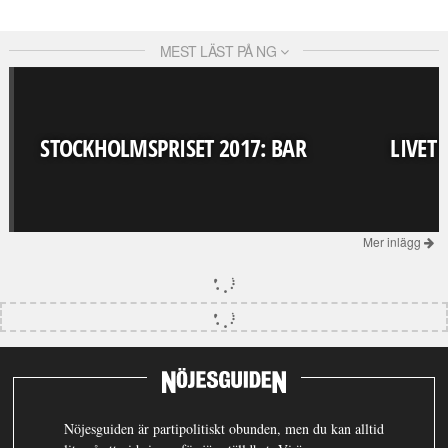
MEST LÄST PÅ NG
STOCKHOLMSPRISET 2017: BAR
LIVET
Mer inlägg
Nöjesguiden är partipolitiskt obunden, men du kan alltid