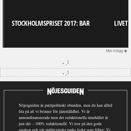
STOCKHOLMSPRISET 2017: BAR
LIVET
Mer inlägg
Nöjesguiden är partipolitiskt obunden, men du kan alltid
lita på att vi brinner för jämställdhet. Vi är
annonsfinansierade men det redaktionella innehållet är
just det – 100% redaktionellt. Vi tror på den goda
smaken och vår publicistiska tanke lyder som följer: Vi