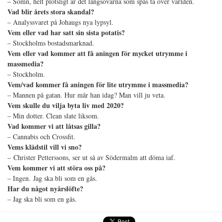
– Sömn, helt plötsligt är det långsovarna som spås ta över världen.
Vad blir årets stora skandal?
– Analyssvaret på Johaugs nya lypsyl.
Vem eller vad har satt sin sista potatis?
– Stockholms bostadsmarknad.
Vem eller vad kommer att få aningen för mycket utrymme i
massmedia?
– Stockholm.
Vem/vad kommer få aningen för lite utrymme i massmedia?
– Mannen på gatan. Hur mår han idag? Man vill ju veta.
Vem skulle du vilja byta liv med 2020?
– Min dotter. Clean slate liksom.
Vad kommer vi att låtsas gilla?
– Cannabis och Crossfit.
Vems klädstil vill vi sno?
– Christer Petterssons, ser ut så av Södermalm att döma iaf.
Vem kommer vi att störa oss på?
– Ingen. Jag ska bli som en gås.
Har du något nyårslöfte?
– Jag ska bli som en gås.