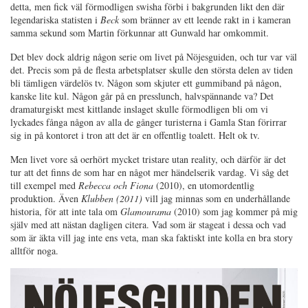
detta, men fick väl förmodligen swisha förbi i bakgrunden likt den där
legendariska statisten i
Beck
som bränner av ett leende rakt in i kameran
samma sekund som Martin förkunnar att Gunwald har omkommit.
Det blev dock aldrig någon serie om livet på Nöjesguiden, och tur var väl
det. Precis som på de flesta arbetsplatser skulle den största delen av tiden
bli tämligen värdelös tv. Någon som skjuter ett gummiband på någon,
kanske lite kul. Någon går på en presslunch, halvspännande va? Det
dramaturgiskt mest kittlande inslaget skulle förmodligen bli om vi
lyckades fånga någon av alla de gånger turisterna i Gamla Stan förirrar
sig in på kontoret i tron att det är en offentlig toalett. Helt ok tv.
Men livet vore så oerhört mycket tristare utan reality, och därför är det
tur att det finns de som har en något mer händelserik vardag. Vi såg det
till exempel med
Rebecca och Fiona
(2010), en utomordentlig
produktion. Även
Klubben (2011)
vill jag minnas som en underhållande
historia, för att inte tala om
Glamourama
(2010) som jag kommer på mig
själv med att nästan dagligen citera. Vad som är stageat i dessa och vad
som är äkta vill jag inte ens veta, man ska faktiskt inte kolla en bra story
alltför noga.