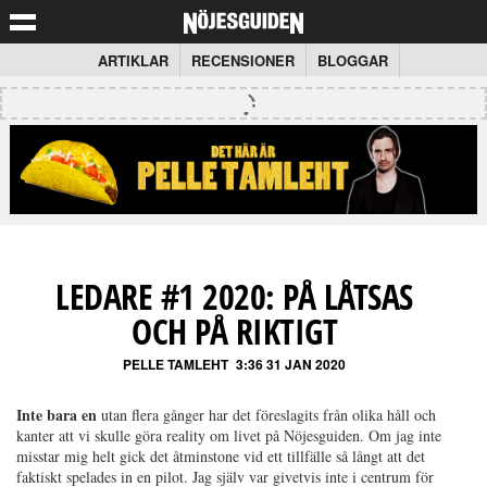
ARTIKLAR
RECENSIONER
BLOGGAR
LEDARE #1 2020: PÅ LÅTSAS
OCH PÅ RIKTIGT
PELLE TAMLEHT
3:36 31 JAN 2020
Inte bara en
utan flera gånger har det föreslagits från olika håll och
kanter att vi skulle göra reality om livet på Nöjesguiden. Om jag inte
misstar mig helt gick det åtminstone vid ett tillfälle så långt att det
faktiskt spelades in en pilot. Jag själv var givetvis inte i centrum för