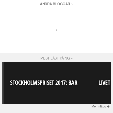
ANDRA BLOGGAR
MEST LÄST PÅ NG
STOCKHOLMSPRISET 2017: BAR
LIVET
Mer inlägg