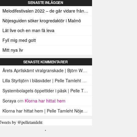
SENASTE INLÄGGEN
Melodifestivalen 2022 – de går vidare från den första deltävlingen
Nöjesguiden söker krogredaktör i Malmö
Låt live och en man få leva
Fyll mig med gott
Mitt nya liv
SENASTE KOMMENTARER
Årets Aprilskämt viralgranskade | Björn Werner
om
Öl som brustablett
Lilla Styrbjörn i blåsväder | Pelle Tamleht Nöjesguiden
om
En bild på e
Systembolagets öppettider i påsk | Pelle Tamleht Nöjesguiden
om
Sys
Soraya
om
Klorna har hittat hem
Klorna har hittat hem | Pelle Tamleht Nöjesguiden
om
Köttklor
Tweets by @pelletamleht