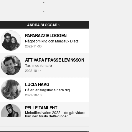
ANDRA BLOGGAR
PAPARAZZIBLOGGEN
Något om krig och Margaux Dietz
2022-11-30
ATT VARA FRASSE LEVINSSON
Taxi med romare
2022-10-14
LUCIA HAAG
På en anslagstavla nära dig
2022-10-10
PELLE TAMLEHT
Melodifestivalen 2022 – de går vidare
från den första deltävlingen
2022-02-02