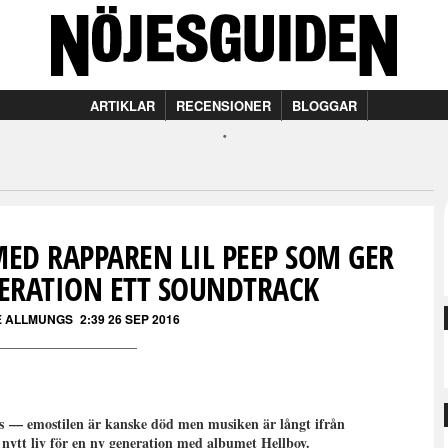
ARTIKLAR
RECENSIONER
BLOGGAR
MED RAPPAREN LIL PEEP SOM GER
ERATION ETT SOUNDTRACK
E ALLMUNGS
2:39 26 SEP 2016
ans — emostilen är kanske död men musiken är långt ifrån
nytt liv för en ny generation med albumet Hellboy.