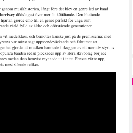
r genom musikhistorien, långt före det blev en genre led av band
orrissey
dödsångest över mer än köttätande. Den blottande
hjärtan gjorde emo till en genre perfekt för unga runt
rande värld fylld av äldre och oförstående generationer.
n vit medelklass, och bemöttes kanske just på de premisserna: med
isyrerna var minst sagt uppseendeväckande och faktumet att
enhet gjorde att musiken hamnade i skuggan av ett narrativ styrt av
 populära banden sedan plockades upp av stora skivbolag började
genres medan dess hemvist mynnade ut i intet. Fansen växte upp,
ts mest slående reliker.