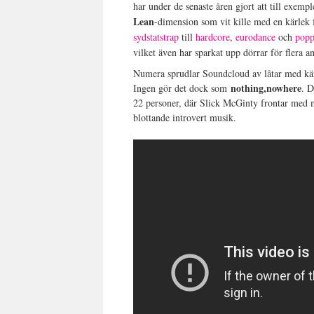
har under de senaste åren gjort att till exem
Lean
-dimension som vit kille med en kärlek 
sydstatstrap
till
hardcore
,
eurodance
och
pop
vilket även har sparkat upp dörrar för flera 
Numera sprudlar Soundcloud av låtar med kär
nothing,nowhere
Ingen gör det dock som
. D
22 personer, där Slick McGinty frontar med m
blottande introvert musik.