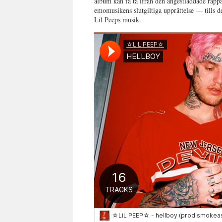
album kan få ta ifrån den ångestladdade rapp
emomusikens slutgiltiga upprättelse
—
tills 
Lil Peeps musik.