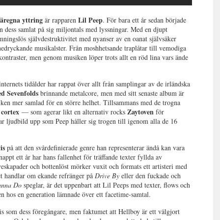
äregna yttring
Lil Peep
är rapparen
. För bara ett år sedan började
n dess samlat på sig miljontals med lyssningar. Med en djupt
ningslös självdestruktivitet med nyanser av en oanat självsäker
medryckande musikalster. Från moshhetsande traplåtar till vemodiga
kontraster, men genom musiken löper trots allt en röd lina vars ände
internets tidålder har rappat över allt från samplingar av de irländska
d Sevenfolds
brinnande metalcore, men med sitt senaste album är
iken mer samlad för en större helhet. Tillsammans med de trogna
 cortex
Zaytoven
— som agerar likt en alternativ rocks
för
 ljudbild upp som Peep håller sig trogen till igenom alla de 16
is
på att den svårdefinierade genre han representerar ändå kan vara
appt ett år har hans fallenhet för träffande texter fyllda av
eskapader och bottenlöst mörker vuxit och formats ett artisteri med
det handlar om ekande refränger på
Drive By
eller den fuckade och
anna Do
speglar, är det uppenbart att Lil Peeps med texter, flows och
ten hos en generation lämnade över ett facetime-samtal.
is som dess föregångare, men faktumet att Hellboy är ett v
älgjort