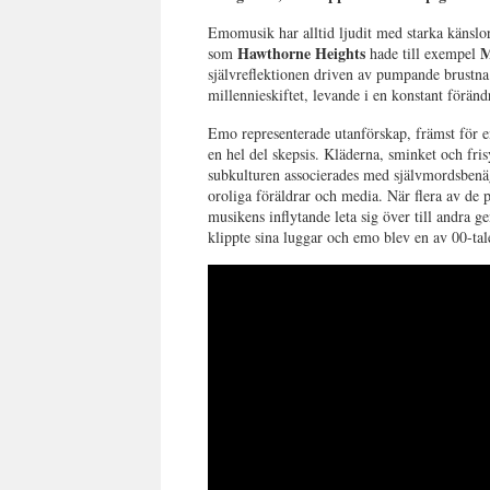
Emomusik har alltid ljudit med starka känslo
Hawthorne Heights
M
som
hade till exempel
självreflektionen driven av pumpande brustna 
millennieskiftet, levande i en konstant föränd
Emo representerade utanförskap, främst för e
en hel del skepsis. Kläderna, sminket och fr
subkulturen associerades med självmordsbenäg
oroliga föräldrar och media. När flera av de
musikens inflytande leta sig över till andra 
klippte sina luggar och emo blev en av 00-tale