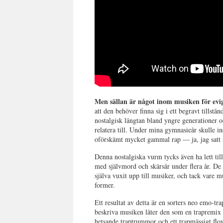
Men sällan är något inom musiken för evig
att den behöver finna sig i ett begravt tillstå
nostalgisk längtan bland yngre generationer 
relatera till. Under mina gymnasieår skulle i
oförskämt mycket gammal rap
—
ja, jag sat
Denna nostalgiska vurm tycks även ha lett til
med självmord och skärsår under flera år. De
själva vuxit upp till musiker, och tack vare 
former.
Ett resultat av detta är en sorters neo emo-t
beskriva musiken låter den som en trapremix
hetsande traptrummor och ett trapmässigt flow