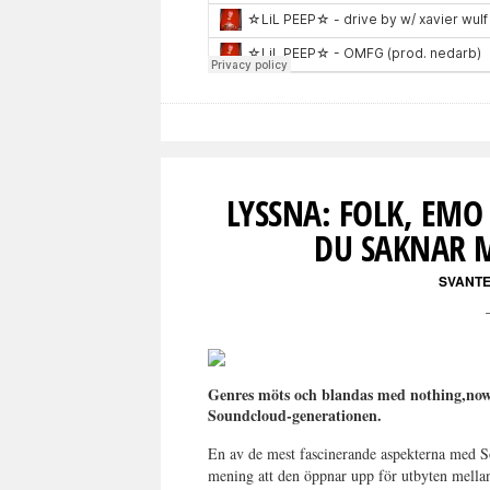
LYSSNA: FOLK, EMO 
DU SAKNAR 
SVANT
Genres möts och blandas med nothing,nowh
Soundcloud-generationen.
En av de mest fascinerande aspekterna med So
mening att den öppnar upp för utbyten mella