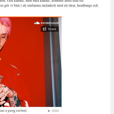
aren. Och kanske, men bara kanske, kommer detta leda till
dess gör vi bäst i att omfamna melankoli med ett tårar, headbangs och