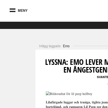
MENY
Inlägg taggade:
Emo
LYSSNA: EMO LEVER 
EN ÅNGESTGEN
SVANT
Lilafärgade luggar och trasiga, tighta je
bortglömd, och rapparen Lil Peep ger den 