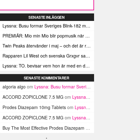
SENASTE INLÄGGEN
Lyssna: Busu formar Sveriges Blink-182 med sin nya pop-punk-rap-låt
PREMIÄR: Mio min Mio blir popmusik när Ungdom släpper sin debutvideo
Twin Peaks återvänder i maj – och det är rena heroinet enligt Showtimes boss
Rapparen Lil West och svenska Grxgvr samarbetar på den egensinniga bangern Lie To You
Lyssna: TO. bevisar vem hon är med en debut gjord för framtiden
SENASTE KOMMENTARER
algoria algo
om
Lyssna: Busu formar Sveriges Blink-182 med sin nya pop-punk-rap-låt
ACCORD ZOPICLONE 7.5 MG
om
Lyssna: Busu formar Sveriges Blink-182 med sin nya pop-punk-rap-låt
Prodes Diazepam 10mg Tablets
om
Lyssna: Busu formar Sveriges Blink-182 med sin nya pop-punk-rap-låt
ACCORD ZOPICLONE 7.5 MG
om
Lyssna: Busu formar Sveriges Blink-182 med sin nya pop-punk-rap-låt
Buy The Most Effective Prodes Diazepam Tablets In UK
om
Lyssna: B