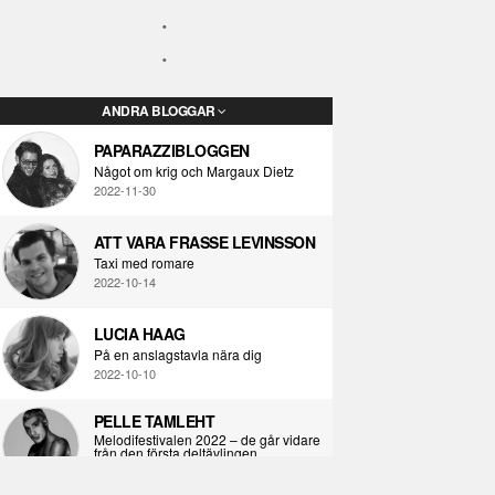
ANDRA BLOGGAR
PAPARAZZIBLOGGEN
Något om krig och Margaux Dietz
2022-11-30
ATT VARA FRASSE LEVINSSON
Taxi med romare
2022-10-14
LUCIA HAAG
På en anslagstavla nära dig
2022-10-10
PELLE TAMLEHT
Melodifestivalen 2022 – de går vidare
från den första deltävlingen
2022-02-02