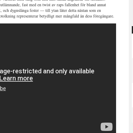
vutlämnande, fast med en twist av raps fallenhet för bland annat
äck, och dygnslånga fester
—
till ytan låter detta nästan som en
tolkning representerar betydligt mer mångfald än dess föregångare.