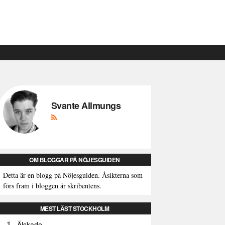
Svante Allmungs
OM BLOGGAR PÅ NÖJESGUIDEN
Detta är en blogg på Nöjesguiden. Åsikterna som
förs fram i bloggen är skribentens.
MEST LÄST STOCKHOLM
1
Älskade