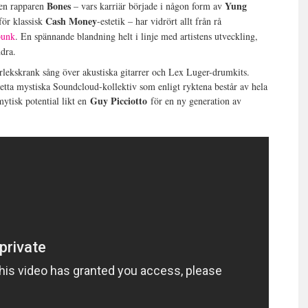
Bones
Yung
plen rapparen
– vars karriär började i någon form av
Cash Money
för klassisk
-estetik – har vidrört allt från rå
punk
. En spännande blandning helt i linje med artistens utveckling,
andra.
lekskrank sång över akustiska gitarrer och Lex Luger-drumkits.
etta mystiska Soundcloud-kollektiv som enligt ryktena består av hela
Guy Picciotto
ytisk potential likt en
för en ny generation av