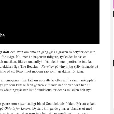
t dött
och även om emo en gång gick i graven så betyder det inte
nd för evigt. Nu, mer än någonsin tidigare, tycks det finnas en
och musiken, likt en undanflykt från det kontemporära de inte kan
The Beatles
ndiekidsen äga
–
Revolver
på vinyl, jag själv lyssnade på
t inne på ett förakt mot modern rap som jag skäms för idag.
l att emogenren har fått sin upprättelse efter att ha sammankopplats
 yngre som kanske fann genren kittlande när de var barn har nu
musikdelningstjänster likt Soundcloud tar denna musiken helt nya
rap genre som växer stadigt bland Soundclouds flöden. För att enkelt
 på
Ohio is for Lovers
. Dystert klingande gitarrer blandas ut med
 varieras med sång som inte helt sällan angränsar till screamo.