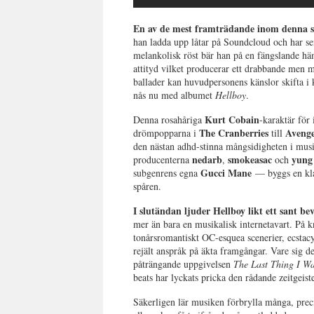
En av de mest framträdande inom denna s
han ladda upp låtar på Soundcloud och har se
melankolisk röst bär han på en fängslande häm
attityd vilket producerar ett drabbande men 
ballader kan huvudpersonens känslor skifta i 
nås nu med albumet
Hellboy
.
Kurt Cobain
Denna rosahåriga
-karaktär för 
The Cranberries
Avenge
drömpopparna i
till
den nästan adhd-stinna mångsidigheten i mus
nedarb
smokeasac
yung
producenterna
,
och
Gucci Mane
subgenrens egna
— byggs en klar
spåren.
I slutändan ljuder Hellboy likt ett sant bev
mer än bara en musikalisk internetavart. På kn
tonårsromantiskt OC-esquea scenerier, ecstacy
rejält anspråk på äkta framgångar. Vare sig 
påträngande uppgivelsen
The Last Thing I W
beats har lyckats pricka den rådande zeitgeis
Säkerligen lär musiken förbrylla många, prec