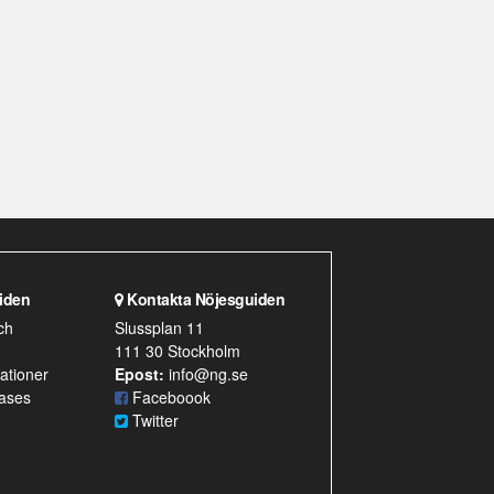
iden
Kontakta Nöjesguiden
ch
Slussplan 11
111 30 Stockholm
ationer
Epost:
info@ng.se
ases
Faceboook
Twitter