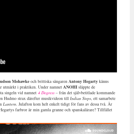
udson Mohawke
Antony Hegarty
och brittiska sångaren
känns
ANOHI
ar utmärkt i praktiken. Under namnet
släppte de
sta singeln vid namnet
4 Degress
– från det självbetitlade kommande
en Hudmo strax därefter musikvideon till
Indian Steps
, ett samarbete
um
Lantern
. Julafton kom helt enkelt tidigt för fans av dessa två. Är
 Hegartys farbror är min gamla granne och spanskalärare? Tillfället