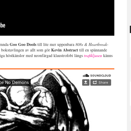
Goo Goo Dools
nämnda
till lite mer uppenbara
808s & Heartbreak
-
Kevin Abstract
o
bokstavlingen av allt som gör
till en spännande
piga höstkänslor med neonfärgad klaustrofobi längs
trafikljusen
känns