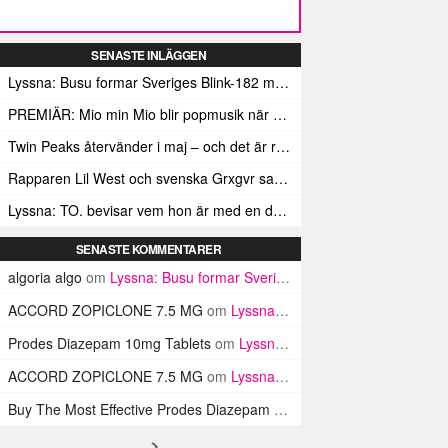
SENASTE INLÄGGEN
Lyssna: Busu formar Sveriges Blink-182 med sin nya pop-punk-rap-låt
PREMIÄR: Mio min Mio blir popmusik när Ungdom släpper sin debutvideo
Twin Peaks återvänder i maj – och det är rena heroinet enligt Showtimes boss
Rapparen Lil West och svenska Grxgvr samarbetar på den egensinniga bangern Lie To You
Lyssna: TO. bevisar vem hon är med en debut gjord för framtiden
SENASTE KOMMENTARER
algoria algo
om
Lyssna: Busu formar Sveriges Blink-182 med sin nya pop-punk-rap-låt
ACCORD ZOPICLONE 7.5 MG
om
Lyssna: Busu formar Sveriges Blink-182 med sin nya pop-punk-rap-låt
Prodes Diazepam 10mg Tablets
om
Lyssna: Busu formar Sveriges Blink-182 med sin nya pop-punk-rap-låt
ACCORD ZOPICLONE 7.5 MG
om
Lyssna: Busu formar Sveriges Blink-182 med sin nya pop-punk-rap-låt
Buy The Most Effective Prodes Diazepam Tablets In UK
om
Lyssna: B