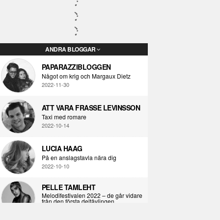
ANDRA BLOGGAR
PAPARAZZIBLOGGEN
Något om krig och Margaux Dietz
2022-11-30
ATT VARA FRASSE LEVINSSON
Taxi med romare
2022-10-14
LUCIA HAAG
På en anslagstavla nära dig
2022-10-10
PELLE TAMLEHT
Melodifestivalen 2022 – de går vidare
från den första deltävlingen
2022-02-02