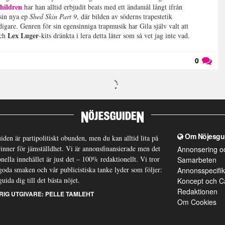
hildren
har han alltid erbjudit beats med ett ändamål långt ifrån
 sin nya ep
Shed Skin Part 9
, där bilden av söderns trapestetik
digare. Genren för sin egensinniga trapmusik har Gila själv valt att
Lex Luger
och
-kits dränkta i lera detta låter som så vet jag inte vad.
0
Läs kommentarer (
0
)
Om Nöjesgu
iden är partipolitiskt obunden, men du kan alltid lita på
brinner för jämställdhet. Vi är annonsfinansierade men det
Annonsering o
nella innehållet är just det – 100% redaktionellt. Vi tror
Samarbeten
goda smaken och vår publicistiska tanke lyder som följer:
Annonsspecifik
guida dig till det bästa nöjet.
Koncept och C
Redaktionen
RIG UTGIVARE:
PELLE TAMLEHT
Om Cookies