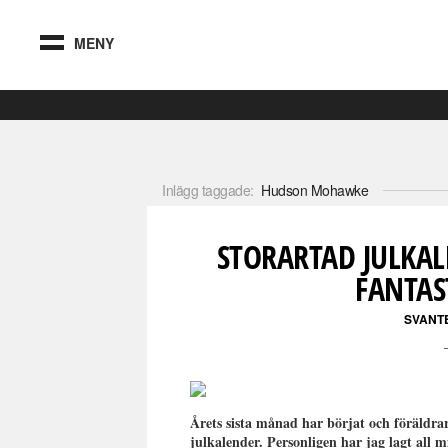
MENY
Inlägg taggade:
Hudson Mohawke
STORARTAD JULKAL
FANTAS
SVANT
Årets sista månad har börjat och föräldr
julkalender. Personligen har jag lagt all 