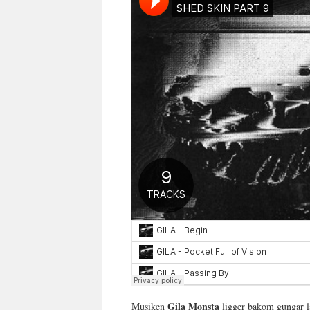
Gila Monsta
Musiken
ligger bakom gungar lå