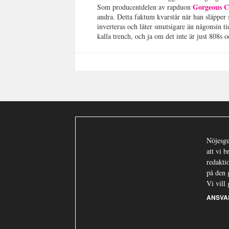
Gorgeous C
Som producentdelen av rapduon
andra. Detta faktum kvarstår när han släpper
inverteras och låter smutsigare än någonsin ti
kalla trench, och ja om det inte är just 808s 
Nöjesgu
att vi 
redaktio
på den 
Vi vill 
ANSVA