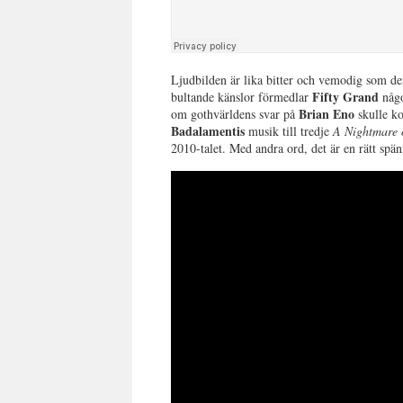
Ljudbilden är lika bitter och vemodig som 
Fifty Grand
bultande känslor förmedlar
någo
Brian Eno
om gothvärldens svar på
skulle ko
Badalamentis
musik till tredje
A Nightmare 
2010-talet. Med andra ord, det är en rätt spä