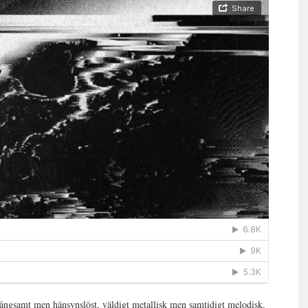
ngsamt men hänsynslöst, väldigt metallisk men samtidigt melodisk.