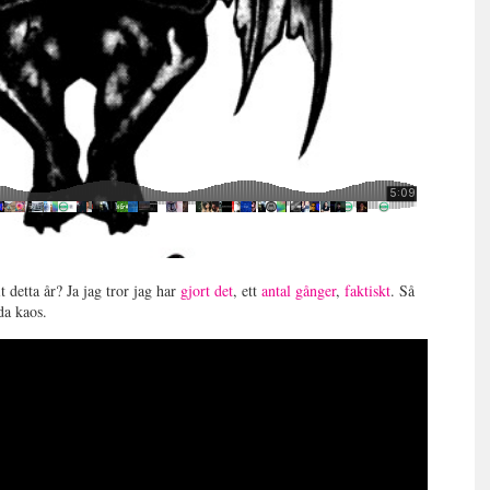
t detta år? Ja jag tror jag har
gjort det
, ett
antal gånger
,
faktiskt
. Så
mda kaos.