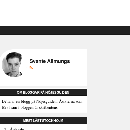
Svante Allmungs
OM BLOGGAR PÅ NÖJESGUIDEN
Detta är en blogg på Nöjesguiden. Åsikterna som
förs fram i bloggen är skribentens.
MEST LÄST STOCKHOLM
1
Älskade