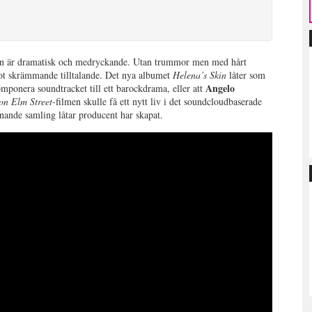
den är dramatisk och medryckande. Utan trummor men med hårt
t skrämmande tilltalande. Det nya albumet
Helena’s Skin
låter som
Angelo
mponera soundtracket till ett barockdrama, eller att
on Elm Street
-filmen skulle få ett nytt liv i det soundcloudbaserade
nnande samling låtar producent har skapat.