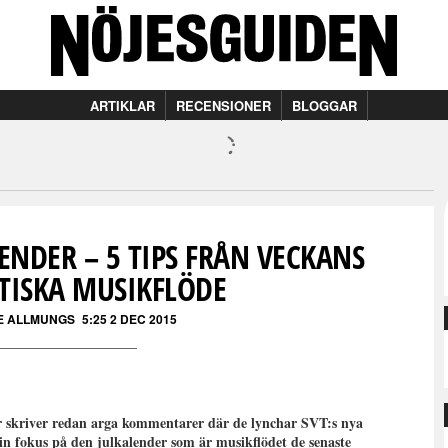
ARTIKLAR
RECENSIONER
BLOGGAR
ENDER – 5 TIPS FRÅN VECKANS
TISKA MUSIKFLÖDE
E ALLMUNGS
5:25 2 DEC 2015
ar skriver redan arga kommentarer där de lynchar SVT:s nya
min fokus på den julkalender som är musikflödet de senaste