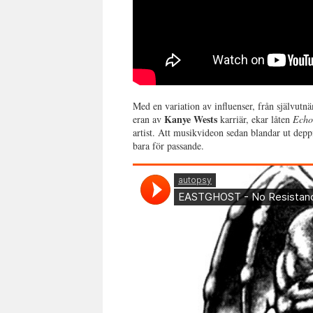
Med en variation av influenser, från självut
Kanye Wests
eran av
karriär, ekar låten
Ech
artist. Att musikvideon sedan blandar ut dep
bara för passande.