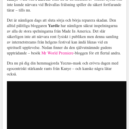
inte kunde närvara vid Bråvallas frälsning spiller du säkert fortfarande
tårar – tills nu.
Det är nämligen dags att sluta sörja och börja reparera skadan. Den
Yardie
alltid pålitliga bloggaren
har nämligen säkrat inspelningarna
av alla de stora spelningarna från Made In America. Det slår
säkerligen inte att närvara rent fysiskt i publiken men denna samling
av internetstreams från helgens festival kan ändå liknas vid en
spirituell upplevelse. Nedan finner du den självutnämnde gudens
uppträdande – besök
Mr World Premiere
-bloggen för ett flertal andra.
Dra nu på dig din hemmagjorda Yeezus-mask och erövra dagen med
egocentriskt stärkande rants från Kanye – och kanske några låtar
också.