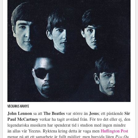
VECKANS KANYE
John Lennon
The Beatles
Jesus
Sir
sa att
var större än
; ett påstående
Paul McCartney
verkar ha tagit avstånd från. För tro det eller ej, den
legendariska musikern har spenderat tid i studion med ingen mindre
än allas vår Yeezus. Ryktena kring detta är vaga men
Huffington Post
menar på att ett samarbete är fullt möjligt; men hurvida låten
Piss On