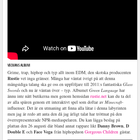
VECKANS ALBUM
Grime, trap, hiphop och typ allt inom EDM; den skotska producenten
Rustie
vet inga gränser. Många har väntat ivrigt på att denna
mångsidiga talang ska ge oss en uppföljare till 2011:s fantastiska
Glass
Swords
och nu är väntan över – typ. Albumet
Green Language
har
ännu inte nått butikerna men genom hemsidan
rustie.net
kan du ta del
av alla spåren genom ett interaktivt spel som doftar av
Minecraft
-
influenser. Det är en utmaning att finna alla låtar i denna labyrinten
men jag är redo att anta den då jag ärligt talat har tröttnat på den
överrepresenterade NPR-mediaspelaren. Du kan lägga beslag på
Danny Brown
D
plattan den 26 augusti där bland annat rappare likt
,
Double E
Face Vega
och
från hiphopduon
Gorgeous Children
gästar.