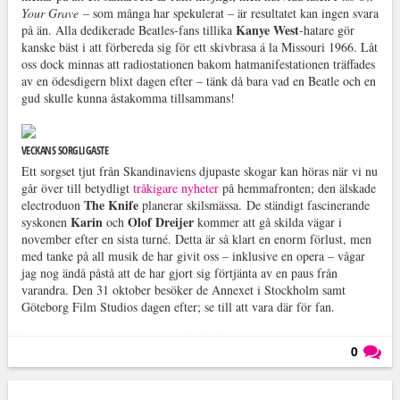
Your Grave
– som många har spekulerat – är resultatet kan ingen svara
Kanye West
på än. Alla dedikerade Beatles-fans tillika
-hatare gör
kanske bäst i att förbereda sig för ett skivbrasa á la Missouri 1966. Låt
oss dock minnas att radiostationen bakom hatmanifestationen träffades
av en ödesdigern blixt dagen efter – tänk då bara vad en Beatle och en
gud skulle kunna åstakomma tillsammans!
VECKANS SORGLIGASTE
Ett sorgset tjut från Skandinaviens djupaste skogar kan höras när vi nu
går över till betydligt
tråkigare nyheter
på hemmafronten; den älskade
The Knife
electroduon
planerar skilsmässa. De ständigt fascinerande
Karin
Olof Dreijer
syskonen
och
kommer att gå skilda vägar i
november efter en sista turné. Detta är så klart en enorm förlust, men
med tanke på all musik de har givit oss – inklusive en opera – vågar
jag nog ändå påstå att de har gjort sig förtjänta av en paus från
varandra. Den 31 oktober besöker de Annexet i Stockholm samt
Göteborg Film Studios dagen efter; se till att vara där för fan.
0
Läs kommentarer (
0
)