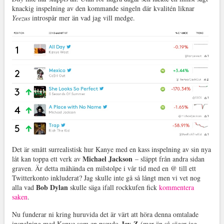
knackig inspelning av den kommande singeln där kvalitén liknar
Yeezus
introspår mer än vad jag vill medge.
Det är smått surrealistisk hur Kanye med en kass inspelning av sin nya
Michael Jackson
låt kan toppa ett verk av
– släppt från andra sidan
graven. Är detta måhända en milstolpe i vår tid med en @ till ett
Twitterkonto inkluderat? Jag skulle inte gå så långt men vi vet nog
Bob Dylan
alla vad
skulle säga ifall rockkufen fick
kommentera
saken
.
Nu funderar ni kring huruvida det är värt att höra denna omtalade
Jay-Z
inspelning med Kanye som en pseudo-
(mer än så säger jag