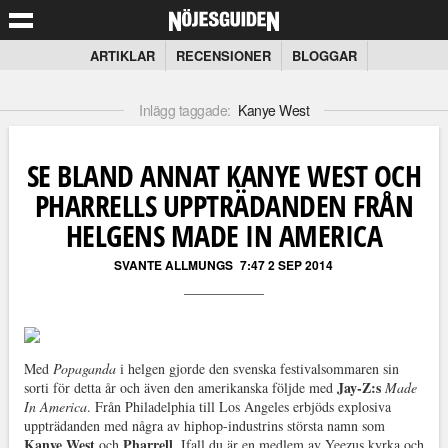
ARTIKLAR
RECENSIONER
BLOGGAR
Inlägg taggade:
Kanye West
SE BLAND ANNAT KANYE WEST OCH
PHARRELLS UPPTRÄDANDEN FRÅN
HELGENS MADE IN AMERICA
SVANTE ALLMUNGS
7:47 2 SEP 2014
Med
Popaganda
i helgen gjorde den svenska festivalsommaren sin
Jay-Z:s
sorti för detta år och även den amerikanska följde med
Made
In America
. Från Philadelphia till Los Angeles erbjöds explosiva
uppträdanden med några av hiphop-industrins största namn som
Kanye West
Pharrell
och
. Ifall du är en medlem av Yeezus kyrka och