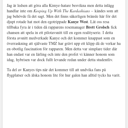
Jag är ledsen att göra alla Kimye-hatare besvikna men detta inlägg
handlar inte om
Keeping Up With The Kardashians
– kändes som att
jag behövde få det sagt. Men det finns säkerligen bränsle här för det
Kanye West
djupt rotade hat mot den egotrippade
. Låt oss resa
Brett Grolsch
tillbaka fyra år i tiden då rapparens resemanager
fick
chansen att spela in ett pilotavsnitt till en egen realityserie. I detta
första avsnitt medverkade Kanye och det kommer knappast som en
överraskning att självaste TMZ har grävt upp ett klipp då de verkar ha
en obotlig fascination för rapparen. Men detta var simplare tider där
han endast var en lärling och inte den profet vi känner honom som
idag, hybrisen var dock fullt levande redan under detta studentliv.
Ta del av Kanyes tips när det kommer till att undvika fans på
flygplatser och älska honom lite för hur galen han alltid tycks ha varit.