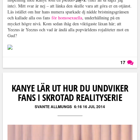
inte). Mitt svar är nej – att länka den skulle vara att göra er en otjänst.
Läs istället om hur hans numera sparkade dj nådde bristningsgränsen
och kallade alla oss fans
för homosexuella
, underhållning på en
mycket högre nivå. Kom sedan ihåg den viktigaste läxan här; att
Yeezus är Yeezus och vad är ändå alla popvärldens rojaliteter mot en
Gud?
17
Läs kommentarer (
17
)
KANYE LÄR UT HUR DU UNDVIKER
FANS I SKROTAD REALITYSERIE
SVANTE ALLMUNGS
6:16 16 JUL 2014