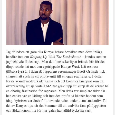
Jag är ledsen att göra alla Kimye-hatare besvikna men detta inlägg
handlar inte om
Keeping Up With The Kardashians
– kändes som att
jag behövde få det sagt. Men det finns säkerligen bränsle här för det
Kanye West
djupt rotade hat mot den egotrippade
. Låt oss resa
Brett Grolsch
tillbaka fyra år i tiden då rapparens resemanager
fick
chansen att spela in ett pilotavsnitt till en egen realityserie. I detta
första avsnitt medverkade Kanye och det kommer knappast som en
överraskning att självaste TMZ har grävt upp ett klipp då de verkar ha
en obotlig fascination för rapparen. Men detta var simplare tider där
han endast var en lärling och inte den profet vi känner honom som
idag, hybrisen var dock fullt levande redan under detta studentliv. Ta
del av Kanyes tips när det kommer till att undvika fans på flygplatser
och älska honom lite för hur galen han alltid tycks ha varit.