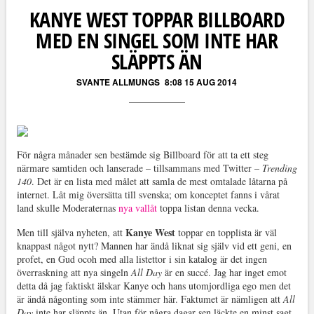
KANYE WEST TOPPAR BILLBOARD
MED EN SINGEL SOM INTE HAR
SLÄPPTS ÄN
SVANTE ALLMUNGS
8:08 15 AUG 2014
För några månader sen bestämde sig Billboard för att ta ett steg
närmare samtiden och lanserade – tillsammans med Twitter –
Trending
140
. Det är en lista med målet att samla de mest omtalade låtarna på
internet. Låt mig översätta till svenska; om konceptet fanns i vårat
land skulle Moderaternas
nya vallåt
toppa listan denna vecka.
Kanye West
Men till själva nyheten, att
toppar en topplista är väl
knappast något nytt? Mannen har ändå liknat sig själv vid ett geni, en
profet, en Gud ocoh med alla listettor i sin katalog är det ingen
överraskning att nya singeln
All Day
är en succé. Jag har inget emot
detta då jag faktiskt älskar Kanye och hans utomjordliga ego men det
är ändå någonting som inte stämmer här. Faktumet är nämligen att
All
Day
inte har släppts än. Utan för några dagar sen läckte en minst sagt