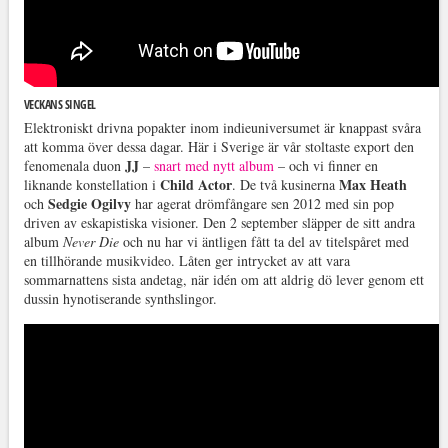
VECKANS SINGEL
Elektroniskt drivna popakter inom indieuniversumet är knappast svåra
att komma över dessa dagar. Här i Sverige är vår stoltaste export den
JJ
fenomenala duon
–
snart med nytt album
– och vi finner en
Child Actor
Max Heath
liknande konstellation i
. De två kusinerna
Sedgie Ogilvy
och
har agerat drömfångare sen 2012 med sin pop
driven av eskapistiska visioner. Den 2 september släpper de sitt andra
album
Never Die
och nu har vi äntligen fått ta del av titelspåret med
en tillhörande musikvideo. Låten ger intrycket av att vara
sommarnattens sista andetag, när idén om att aldrig dö lever genom ett
dussin hynotiserande synthslingor.