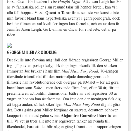
första Oscar för insatsen i
The Hateful Eight
. Att Jason Leigh har 30
år av fantastiska roller i sin resumé talar till hennes fördel, kan vi i
Quentin Tarantinos
alla fall hoppas. Visst,
senaste var kanske inte
min favorit bland hans hyperboliska äventyr i genrepornografi, dock
besitter filmen en rad kvalitéer ingen kan förneka, och en av dem är
Jennifer Jason Leigh. Ge kvinnan en Oscar för i helvete, det är på
tiden.
GEORGE MILLER ÄR ODÖDLIG
Det skulle inte förvåna mig ifall den åldrade regissören George Miller
tog hjälp av en postapokalyptisk dopningsmekanik lik den skurken
Immortan Joe brukar i hans film
Mad Max: Fury Road
. 70-åringen
återvände triumfartat till den motoroljade domedagsgenre och
filmserie han revolutionerade och övergav på 80-talet – för att göra
barnfilmer som
Babe
– men återvände förra året, efter 30 år, för att
presentera en actionfilm dimensioner bättre än vad regissörer 30 år
yngre än honom kan åstakomma. Om inte den där meningen fick dig
att tappa andan, så fick säkerligen
Mad Max: Fury Road
dig att göra
det. Detta galna geni Miller förtjänar en statyett, dessutom behöver
Alejandro González Iñárritu
knappast det endast galna svinet
en
till. Vi vet ju trots allt inte när regissören tänker återvända till
ökenlandet, bara att det blir någon gång i framtiden – rapporteringen