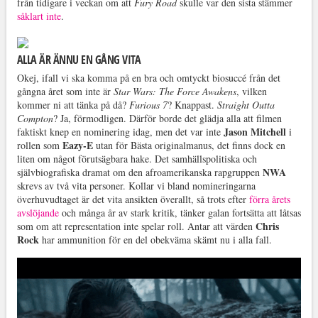
från tidigare i veckan om att
Fury Road
skulle var den sista stämmer
såklart inte
.
ALLA ÄR ÄNNU EN GÅNG VITA
Okej, ifall vi ska komma på en bra och omtyckt biosuccé från det
gångna året som inte är
Star Wars: The Force Awakens
, vilken
kommer ni att tänka på då?
Furious 7
? Knappast.
Straight Outta
Compton
? Ja, förmodligen. Därför borde det glädja alla att filmen
Jason Mitchell
faktiskt knep en nominering idag, men det var inte
i
Eazy-E
rollen som
utan för Bästa originalmanus, det finns dock en
liten om något förutsägbara hake. Det samhällspolitiska och
NWA
självbiografiska dramat om den afroamerikanska rapgruppen
skrevs av två vita personer. Kollar vi bland nomineringarna
överhuvudtaget är det vita ansikten överallt, så trots efter
förra årets
avslöjande
och många år av stark kritik, tänker galan fortsätta att låtsas
Chris
som om att representation inte spelar roll. Antar att värden
Rock
har ammunition för en del obekväma skämt nu i alla fall.