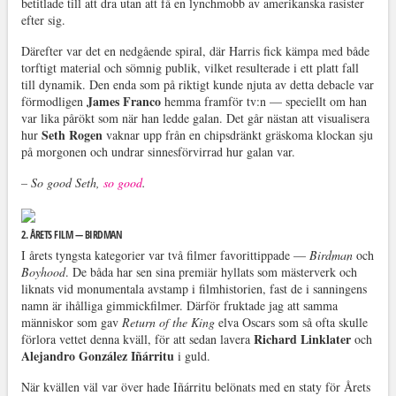
betitlade till att dra utan att få en lynchmobb av amerikanska rasister
efter sig.
Därefter var det en nedgående spiral, där Harris fick kämpa med både
torftigt material och sömnig publik, vilket resulterade i ett platt fall
till dynamik. Den enda som på riktigt kunde njuta av detta debacle var
James Franco
förmodligen
hemma framför tv:n — speciellt om han
var lika pårökt som när han ledde galan. Det går nästan att visualisera
Seth Rogen
hur
vaknar upp från en chipsdränkt gräskoma klockan sju
på morgonen och undrar sinnesförvirrad hur galan var.
– So good Seth,
so good
.
2. ÅRETS FILM — BIRDMAN
I årets tyngsta kategorier var två filmer favorittippade —
Birdman
och
Boyhood
. De båda har sen sina premiär hyllats som mästerverk och
liknats vid monumentala avstamp i filmhistorien, fast de i sanningens
namn är ihålliga gimmickfilmer. Därför fruktade jag att samma
människor som gav
Return of the King
elva Oscars som så ofta skulle
Richard Linklater
förlora vettet denna kväll, för att sedan lavera
och
Alejandro González Iñárritu
i guld.
När kvällen väl var över hade Iñárritu belönats med en staty för Årets