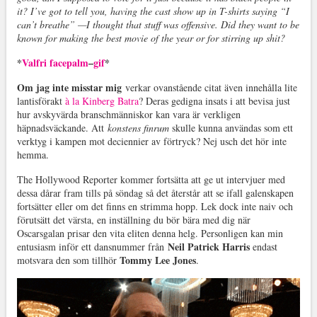
it? I’ve got to tell you, having the cast show up in T-shirts saying “I
can’t breathe”
—I thought that stuff was offensive. Did they want to be
known for making the best movie of the year or for stirring up shit?
*
Valfri
facepalm
–
gif
*
Om jag inte misstar mig
verkar ovanstående citat även innehålla lite
lantisförakt
à la Kinberg Batra
? Deras gedigna insats i att bevisa just
hur avskyvärda branschmänniskor kan vara är verkligen
häpnadsväckande. Att
konstens finrum
skulle kunna användas som ett
verktyg i kampen mot deciennier av förtryck? Nej usch det hör inte
hemma.
The Hollywood Reporter kommer fortsätta att ge ut intervjuer med
dessa dårar fram tills på söndag så det återstår att se ifall galenskapen
fortsätter eller om det finns en strimma hopp. Lek dock inte naiv och
förutsätt det värsta, en inställning du bör bära med dig när
Oscarsgalan prisar den vita eliten denna helg. Personligen kan min
Neil Patrick Harris
entusiasm inför ett dansnummer från
endast
Tommy Lee Jones
motsvara den som tillhör
.