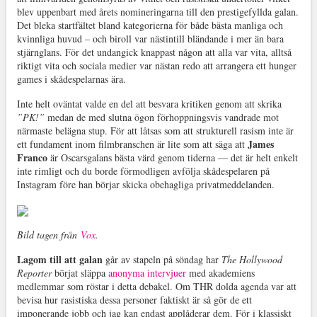
blev uppenbart med årets nomineringarna till den prestigefyllda galan.
Det bleka startfältet bland kategorierna för både bästa manliga och
kvinnliga huvud – och biroll var nästintill bländande i mer än bara
stjärnglans. För det undangick knappast någon att alla var vita, alltså
riktigt vita och sociala medier var nästan redo att arrangera ett hunger
games i skådespelarnas ära.
Inte helt oväntat valde en del att besvara kritiken genom att skrika
”PK!”
medan de med slutna ögon förhoppningsvis vandrade mot
närmaste belägna stup. För att låtsas som att strukturell rasism inte är
James
ett fundament inom filmbranschen är lite som att säga att
Franco
är Oscarsgalans bästa värd genom tiderna — det är helt enkelt
inte rimligt och du borde förmodligen avfölja skådespelaren på
Instagram före han börjar skicka obehagliga privatmeddelanden.
Bild tagen från
Vox
.
Lagom till att galan
går av stapeln på söndag har
The Hollywood
Reporter
börjat släppa
anonyma intervjuer
med akademiens
medlemmar som röstar i detta debakel. Om THR dolda agenda var att
bevisa hur rasistiska dessa personer faktiskt är så gör de ett
imponerande jobb och jag kan endast applåderar dem. För i klassiskt