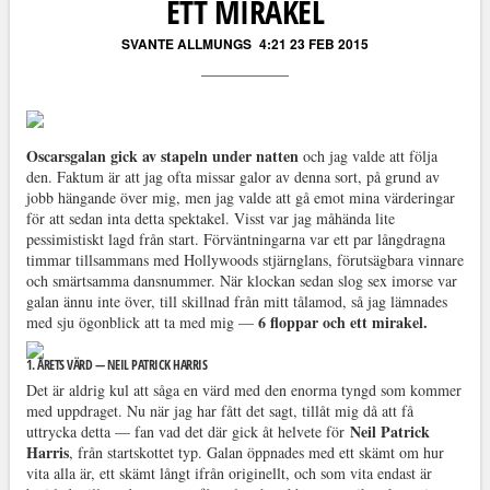
ETT MIRAKEL
SVANTE ALLMUNGS
4:21 23 FEB 2015
Oscarsgalan gick av stapeln under natten
och jag valde att följa
den. Faktum är att jag ofta missar galor av denna sort, på grund av
jobb hängande över mig, men jag valde att gå emot mina värderingar
för att sedan inta detta spektakel. Visst var jag måhända lite
pessimistiskt lagd från start. Förväntningarna var ett par långdragna
timmar tillsammans med Hollywoods stjärnglans, förutsägbara vinnare
och smärtsamma dansnummer. När klockan sedan slog sex imorse var
galan ännu inte över, till skillnad från mitt tålamod, så jag lämnades
6 floppar och ett mirakel.
med sju ögonblick att ta med mig —
1. ÅRETS VÄRD — NEIL PATRICK HARRIS
Det är aldrig kul att såga en värd med den enorma tyngd som kommer
med uppdraget. Nu när jag har fått det sagt, tillåt mig då att få
Neil Patrick
uttrycka detta — fan vad det där gick åt helvete för
Harris
, från startskottet typ. Galan öppnades med ett skämt om hur
vita alla är, ett skämt långt ifrån originellt, och som vita endast är