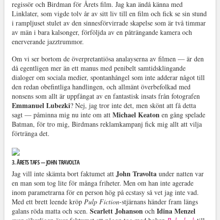
regissör och Birdman för Årets film. Jag kan ändå känna med
Linklater, som vigde tolv år av sitt liv till en film och fick se sin stund
i rampljuset stulet av den sinnesförvirrade skapelse som är två timmar
av män i bara kalsonger, förföljda av en påträngande kamera och
enerverande jazztrummor.
Om vi ser bortom de överpretantiösa analayserna av filmen — är den
då egentligen mer än ett manus med penibelt samtidsklingande
dialoger om sociala medier, spontanhångel som inte adderar något till
den redan obefintliga handlingen, och allmänt överbefolkad med
nonsens som allt är uppfångat av en fantastisk insats från fotografen
Emmanuel Lubezki
? Nej, jag tror inte det, men skönt att få detta
Michael Keaton
sagt — påminna mig nu inte om att
en gång spelade
Batman, för tro mig, Birdmans reklamkampanj fick mig allt att vilja
förtränga det.
3. ÅRETS TAFS — JOHN TRAVOLTA
John Travolta
Jag vill inte skämta bort faktumet att
under natten var
en man som tog lite för många friheter. Men om han inte agerade
inom parametrarna för en person hög på ecstasy så vet jag inte vad.
Med ett brett leende kröp
Pulp Fiction
-stjärnans händer fram längs
Scarlett Johanson
Idina Menzel
galans röda matta och scen.
och