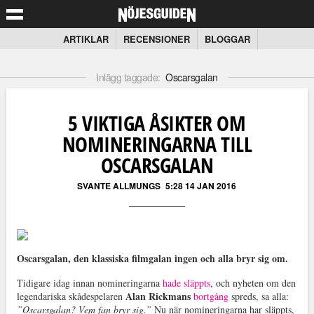
ARTIKLAR
RECENSIONER
BLOGGAR
Inlägg taggade:
Oscarsgalan
5 VIKTIGA ÅSIKTER OM
NOMINERINGARNA TILL
OSCARSGALAN
SVANTE ALLMUNGS
5:28 14 JAN 2016
Oscarsgalan, den klassiska filmgalan ingen och alla bryr sig om.
Tidigare idag innan nomineringarna
hade släppts
, och nyheten om den
Alan Rickmans
legendariska skådespelaren
bortgång
spreds, sa alla:
”Oscarsgalan? Vem fan bryr sig.”
Nu när nomineringarna har släppts,