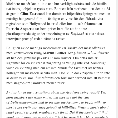
klickbete-manér kan ni inte ana hur verklighetsfrånvända de hittills
två intervjuobjekten tycks vara. Bortsett från storheten i att den nu 84
Clint Eastwood
år gamla
kan dominera biljettförsäljningarna med en
måttligt budgeterad film — äntligen en vinst för den åldrade vita
regissören som Hollywood hatar så eller hur — och faktumet att
Patricia Arquette
tar hem priser bara för att hon inte
plastikopererade sig under inspelningen av
Boyhood
så visar dessa
intervjuer prov på redan nämnda rasism.
Enligt en av de manliga medlemmar var kanske det mest offensiva
Martin Luther King
med kontroversen kring
-filmen
Selmas
fråvaro
att han och jämlikar pekades ut som rasister. Om detta inte är
signumet för en vit kränkt någonting så vet jag inte vad. Samtidigt
valde en kvinnlig medlem att inte blunda för faktumet att hennes
kollegor till mestadels är vita män. Hon ville dock påpeka hur de inte
är delar av en smal filmreferens och förtjänar därmed inte att bemötas
med slagrop om jämlikhet mellan raser:
And as far as the accusations about the Academy being racist? Yes,
most members are white males, but they are not the cast
of
Deliverance
—they had to get into the Academy to begin with, so
they’re not cretinous, snaggletoothed hillbillies. When a movie about
black people is good, members vote for it. But if the movie isn’t that
good, am I supposed to vote for it just because it has black people in