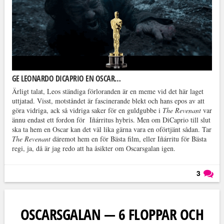
GE LEONARDO DICAPRIO EN OSCAR…
Ärligt talat, Leos ständiga förloranden är en meme vid det här laget
uttjatad. Visst, motståndet är fascinerande blekt och hans epos av att
göra vidriga, ack så vidriga saker för en guldgubbe i
The Revenant
var
ännu endast ett fordon för Iñárritus hybris. Men om DiCaprio till slut
ska ta hem en Oscar kan det väl lika gärna vara en oförtjänt sådan. Tar
The Revenant
däremot hem en för Bästa film, eller Iñárritu för Bästa
regi, ja, då är jag redo att ha åsikter om Oscarsgalan igen.
3
Läs kommentarer (
3
)
OSCARSGALAN — 6 FLOPPAR OCH