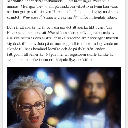
Madonna
under deras förhållande — ett brott ingen tycks vilja
minnas. Men igår blev vi allt påminda om vilket svin Penn kan vara,
när han gav pris till sin vän Iñárritu och då fann det lägligt att dra av
skämtet
”Who gave this man a green card?”
inför miljontals tittare.
Det går att sparka neråt, och sen går det att sparka likt Sean Penn.
Eller ska vi bara anta att
Milk
-skådespelaren krävde green cards av
alla vita brittiska och australiensiska skådespelare backstage? Iñárritu
såg dock till att avsluta på en mer hoppfull ton, med troingivande ord
riktade till hans hemland Mexiko och de på flykt från landets
fattigdom till Amerika. Någon mer än regissören skulle kanske ha
ägnat dem en tanke innan ord började flyga ur käften.