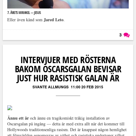
7. ÅRETS MIRAKEL — JESUS
Jared Leto
Eller även känd som
.
3
Läs kommentarer (
3
)
INTERVJUER MED RÖSTERNA
BAKOM OSCARSGALAN BEVISAR
JUST HUR RASISTISK GALAN ÄR
SVANTE ALLMUNGS
11:00 20 FEB 2015
Ännu ett år
och ännu en tragikomiskt tråkig installation av
Oscarsgalan på ingång — detta år med extra allt när det kommer till
Hollywoods traditionsenliga rasism. Det är knappast någon hemlighet
att filmvärlden genomsyras av vithet och rasistiska undertoner vilket