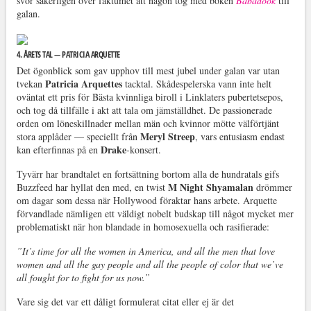
svor säkerligen över faktumet att någon tog med boken
Babadook
till
galan.
4. ÅRETS TAL — PATRICIA ARQUETTE
Det ögonblick som gav upphov till mest jubel under galan var utan
Patricia Arquettes
tvekan
tacktal. Skådespelerska vann inte helt
oväntat ett pris för Bästa kvinnliga biroll i Linklaters pubertetsepos,
och tog då tillfälle i akt att tala om jämställdhet. De passionerade
orden om löneskillnader mellan män och kvinnor mötte välförtjänt
Meryl Streep
stora applåder — speciellt från
, vars entusiasm endast
Drake
kan efterfinnas på en
-konsert.
Tyvärr har brandtalet en fortsättning bortom alla de hundratals gifs
M Night Shyamalan
Buzzfeed har hyllat den med, en twist
drömmer
om dagar som dessa när Hollywood föraktar hans arbete. Arquette
förvandlade nämligen ett väldigt nobelt budskap till något mycket mer
problematiskt när hon blandade in homosexuella och rasifierade:
”It’s time for all the women in America, and all the men that love
women and all the gay people and all the people of color that we’ve
all fought for to fight for us now.”
Vare sig det var ett dåligt formulerat citat eller ej är det