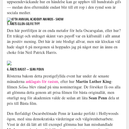
uppseendeväckande hur en händelse kan ge upphov till hundratals gifs
— medan dess eftermälde endast blir till ett rop i den rymd som är
sociala medier.
5. ÅRETS ELLEN-SELFIE TYP?
Den här portföljen är en enda metafor för hela Oscarsgalan, eller hur?
Ett tråkigt och utdraget skämt vars payoff var en käftsmäll i allt annat
än positiv mening. Det här är inte blodigt allvar, men när klockan väl
hade slagit 6 på morgonen så hoppades jag på något mer än ännu en
choke från Neil Patrick Harris.
6. ÅRETS RASIST — SEAN PENN
Rösterna bakom detta prestigefyllda event har under de senaste
Martin Luther King
månaderna
anklagats för rasism
, efter hur
-
filmen
Selma
blev rånad på sina nomineringar. De försöker få oss alla
att glömma detta genom att prisa filmen för bästa originallåt, men
Sean Penn
oturligt nog för akademien valde de sedan att låta
dela ut
pris till Bästa film.
Den flerfaldigt Oscarsbelönade Penn är kanske perfekt i Hollywoods
ögon, med sina demokratiska värderingar och välgörenhetsarbete.
Visst är det då lätt att till exempel glömma hur han misshandlade