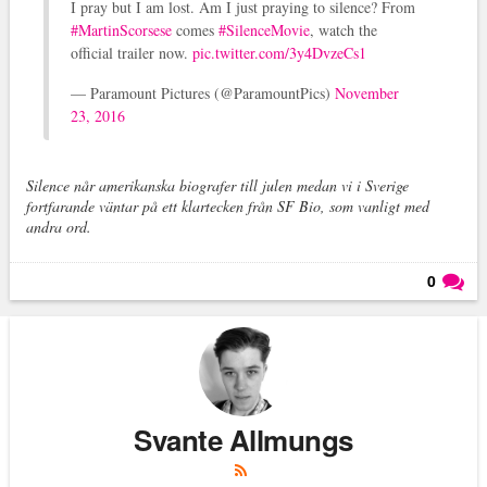
I pray but I am lost. Am I just praying to silence? From
#MartinScorsese
comes
#SilenceMovie
, watch the
official trailer now.
pic.twitter.com/3y4DvzeCs1
— Paramount Pictures (@ParamountPics)
November
23, 2016
Silence når amerikanska biografer till julen medan vi i Sverige
fortfarande väntar på ett klartecken från SF Bio, som vanligt med
andra ord.
0
Läs kommentarer (
0
)
Svante Allmungs