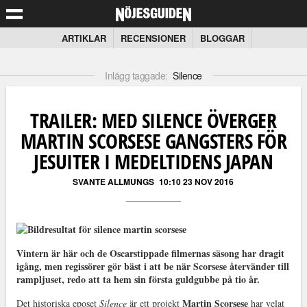
ARTIKLAR
RECENSIONER
BLOGGAR
Inlägg taggade:
Silence
TRAILER: MED SILENCE ÖVERGER
MARTIN SCORSESE GANGSTERS FÖR
JESUITER I MEDELTIDENS JAPAN
SVANTE ALLMUNGS
10:10 23 NOV 2016
Vintern är här och de Oscarstippade filmernas säsong har dragit
igång, men regissörer gör bäst i att be när Scorsese återvänder till
rampljuset, redo att ta hem sin första guldgubbe på tio år.
Martin Scorsese
Det historiska eposet
Silence
är ett projekt
har velat