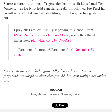
Scorsese klarar av, om man får gissa fick han trots allt köpslå med
The
Joe Pesci
Irishman
–
en De Niro-ledd gangsterrulle där till och med
har
en roll
–
för att få denna tystlåtna film gjord, så nog lär han ge den sitt
allt.
I pray but I am lost. Am I just praying to silence? From
#MartinScorsese
comes
#SilenceMovie
, watch the official
trailer now.
pic.twitter.com/3y4DvzeCs1
— Paramount Pictures (@ParamountPics)
November 23,
2016
Silence når amerikanska biografer till julen medan vi i Sverige
fortfarande väntar på ett klartecken från SF Bio, som vanligt med andra
ord.
TAGGAR
film
,
Martin Scorsese
,
Silence
,
trailer