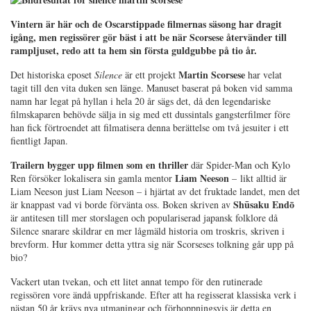
Vintern är här och de Oscarstippade filmernas säsong har dragit
igång, men regissörer gör bäst i att be när Scorsese återvänder till
rampljuset, redo att ta hem sin första guldgubbe på tio år.
Martin Scorsese
Det historiska eposet
Silence
är ett projekt
har velat
tagit till den vita duken sen länge. Manuset baserat på boken vid samma
namn har legat på hyllan i hela 20 år sägs det, då den legendariske
filmskaparen behövde sälja in sig med ett dussintals gangsterfilmer före
han fick förtroendet att filmatisera denna berättelse om två jesuiter i ett
fientligt Japan.
Trailern bygger upp filmen som en thriller
där Spider-Man och Kylo
Liam Neeson
Ren försöker lokalisera sin gamla mentor
–
likt alltid är
Liam Neeson just Liam Neeson
–
i hjärtat av det fruktade landet, men det
Shūsaku
Endō
är knappast vad vi borde förvänta oss. Boken skriven av
är antitesen till mer storslagen och populariserad japansk folklore då
Silence snarare skildrar en mer lågmäld historia om troskris, skriven i
brevform. Hur kommer detta yttra sig när Scorseses tolkning går upp på
bio?
Vackert utan tvekan, och ett litet annat tempo för den rutinerade
regissören vore ändå uppfriskande. Efter att ha regisserat klassiska verk i
nästan 50 år krävs nya utmaningar och förhoppningsvis är detta en