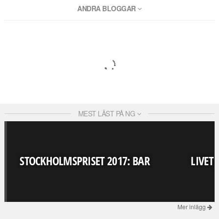
ANDRA BLOGGAR
MEST LÄST PÅ NG
STOCKHOLMSPRISET 2017: BAR
LIVET
Mer inlägg