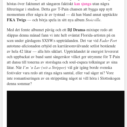
höstas över faktumet att sångaren faktiskt
kan sjunga
utan några
filtreringar i studion. Detta gav T-Pain chansen att bygga upp nytt
momentum efter några år av tystnad — då han bland annat upptäckte
FKA Twigs
— och börja spela in sitt nya album
Stoicville
.
DJ Drama
Med det femte albumet påväg och ett
-mixtape redo att
släppas denna månad fann vi inte helt oväntat Florida-artisten på en
scen under gårdagens SXSW:s uppträdanden. Det var vid
Fader Fort
autotune-aficionadon erbjöd en karriärsomvälvande setlist bestående
av hela 42 låtar — alla hits såklart. Uppträdandet är energist levererat
och uppbackat av band samt sångerskor vilket ger utrymme för T-Pain
att dansa till tonerna av storslagna och soul-esquea tolkningar av sina
låtar. När
I’m ‘n Luv (wit a Stripper)
väl går igång borde svenska
festivaler vara redo att ringa några samtal, eller vad säger ni? Vore
inte romantiseringen av en strippstång något ni vill höra i Slottsskogen
denna sommar?