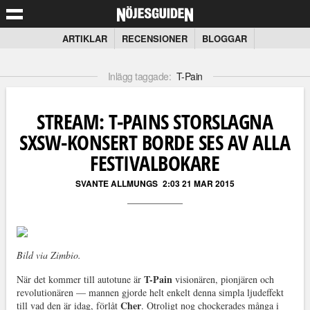
ARTIKLAR
RECENSIONER
BLOGGAR
Inlägg taggade:
T-Pain
STREAM: T-PAINS STORSLAGNA
SXSW-KONSERT BORDE SES AV ALLA
FESTIVALBOKARE
SVANTE ALLMUNGS
2:03 21 MAR 2015
Bild via Zimbio.
T-Pain
När det kommer till autotune är
visionären, pionjären och
revolutionären — mannen gjorde helt enkelt denna simpla ljudeffekt
Cher
till vad den är idag, förlåt
. Otroligt nog chockerades många i