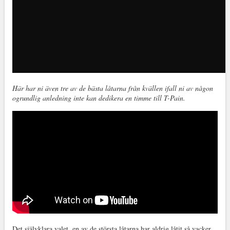
Här har ni även tre av de bästa låtarna från kvällen ifall ni av någon
ogrundlig anledning inte kan dedikera en timme till T-Pain.
Det självklara valet, en av de största låtarna har aldrig låtit så vacker