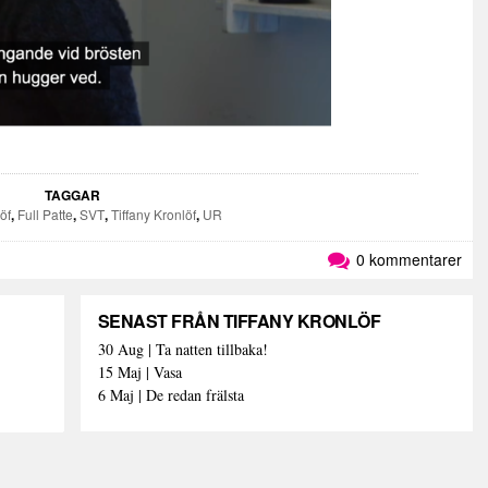
TAGGAR
öf
,
Full Patte
,
SVT
,
Tiffany Kronlöf
,
UR
0 kommentarer
SENAST FRÅN TIFFANY KRONLÖF
30 Aug | Ta natten tillbaka!
15 Maj | Vasa
6 Maj | De redan frälsta