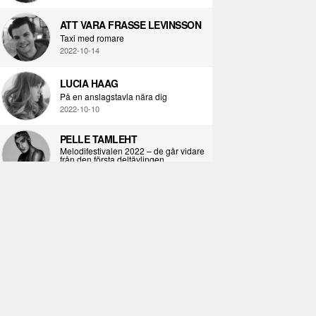
ATT VARA FRASSE LEVINSSON
Taxi med romare
2022-10-14
LUCIA HAAG
På en anslagstavla nära dig
2022-10-10
PELLE TAMLEHT
Melodifestivalen 2022 – de går vidare
från den första deltävlingen
2022-02-02
I KORPENS SKUGGA
Själva definitionen av ondska
2021-06-28
ÖPPNA BOKEN
Kropps-dagbok
2021-06-24
SYNDAFALLET