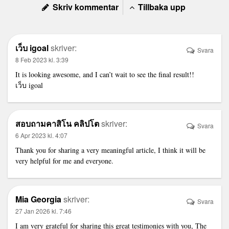
Skriv kommentar
Tillbaka upp
เว็บ igoal
skriver:
Svara
8 Feb 2023 kl. 3:39
It is looking awesome, and I can’t wait to see the final result!!
เว็บ igoal
สอบถามคาสิโน คลิปโต
skriver:
Svara
6 Apr 2023 kl. 4:07
Thank you for sharing a very meaningful article, I think it will be
very helpful for me and everyone.
Mia Georgia
skriver:
Svara
27 Jan 2026 kl. 7:46
I am very grateful for sharing this great testimonies with you, The