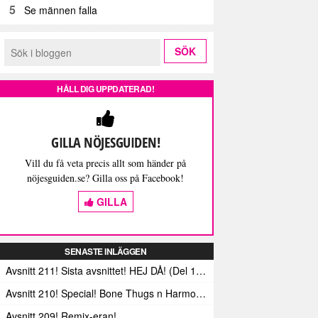
5
Se männen falla
HÅLL DIG UPPDATERAD!
GILLA NÖJESGUIDEN!
Vill du få veta precis allt som händer på
nöjesguiden.se? Gilla oss på Facebook!
GILLA
SENASTE INLÄGGEN
Avsnitt 211! Sista avsnittet! HEJ DÅ! (Del 1 och 2)
Avsnitt 210! Special! Bone Thugs n Harmonys album E.1999 Eternal
Avsnitt 209! Remix-eran!