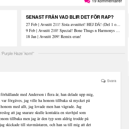
19 kommentarer
SENAST FRÅN VAD BLIR DET FÖR RAP?
27 Feb | Avsnitt 211! Sista avsnittet! HEJ DÅ! (Del 1 och 2)
9 Feb | Avsnitt 210! Special! Bone Thugs n Harmonys album E.1999 Eternal
18 Jan | Avsnitt 209! Remix-eran!
 ‘Purple Haze’ kom!”
Svara
i förhållande med Anderson i flera år, han delade upp mig,
lt var förgäves, jag ville ha honom tillbaka så mycket på
d honom med allt, jag lovade men han vägrade. Jag
eslog att jag snarare skulle kontakta en stavhjul som
 honom tillbaka men jag är den typ som aldrig trodde på
jag skickade till stavmästaren, och han sa till mig att det