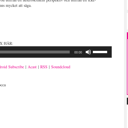
nns mycket att säga.
X HÄR:
Använd
00:00
upp/ner-
piltangenterna
roid Subscribe
|
Acast
|
RSS
|
Soundcloud
för
att
öka
occa
eller
sänka
volymen.