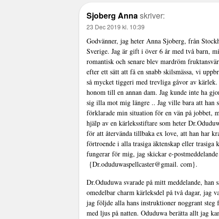
Sjoberg Anna
skriver:
23 Dec 2019 kl. 10:39
Godvänner, jag heter Anna Sjoberg, från Stockho
Sverige. Jag är gift i över 6 år med två barn, mi
romantisk och senare blev mardröm fruktansvär
efter ett sätt att få en snabb skilsmässa, vi up
så mycket tiggeri med trevliga gåvor av kärlek.
honom till en annan dam. Jag kunde inte ha gjo
sig illa mot mig längre .. Jag ville bara att han
förklarade min situation för en vän på jobbet, m
hjälp av en kärleksstiftare som heter Dr.Odudu
för att återvända tillbaka ex love, att han har k
förtroende i alla trasiga äktenskap eller trasig
fungerar för mig, jag skickar e-postmeddelande
{Dr.oduduwaspellcaster@gmail. com}.
Dr.Oduduwa svarade på mitt meddelande, han sa 
omedelbar charm kärleksdel på två dagar, jag v
jag följde alla hans instruktioner noggrant steg 
med ljus på natten. Oduduwa berätta allt jag k