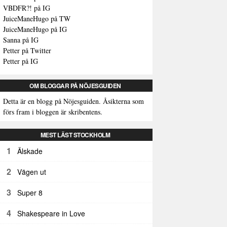
VBDFR?! på IG
JuiceManeHugo på TW
JuiceManeHugo på IG
Sanna på IG
Petter på Twitter
Petter på IG
OM BLOGGAR PÅ NÖJESGUIDEN
Detta är en blogg på Nöjesguiden. Åsikterna som
förs fram i bloggen är skribentens.
MEST LÄST STOCKHOLM
1
Älskade
2
Vägen ut
3
Super 8
4
Shakespeare in Love