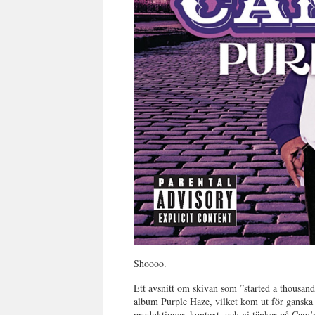
Shoooo.
Ett avsnitt om skivan som ”started a thousand
album Purple Haze, vilket kom ut för ganska 
produktioner, kontext, och vi tänker på Cam’ro