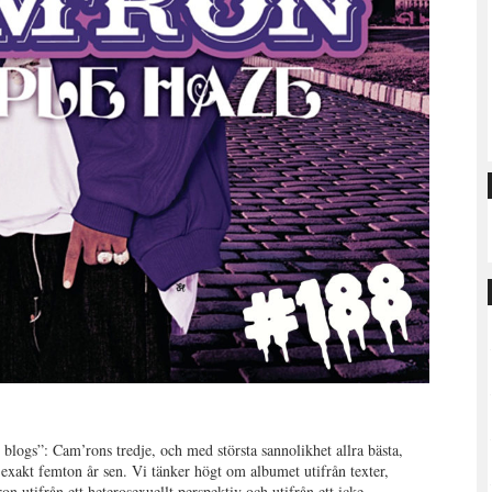
 blogs”: Cam’rons tredje, och med största sannolikhet allra bästa,
exakt femton år sen. Vi tänker högt om albumet utifrån texter,
n utifrån ett heterosexuellt perspektiv och utifrån ett icke-