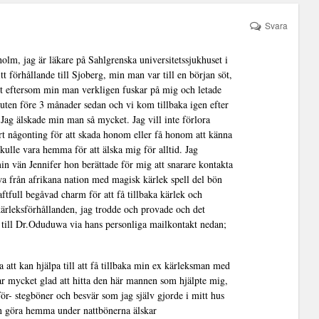
Svara
lm, jag är läkare på Sahlgrenska universitetssjukhuset i
tt förhållande till Sjoberg, min man var till en början söt,
t eftersom min man verkligen fuskar på mig och letade
pbruten före 3 månader sedan och vi kom tillbaka igen efter
 Jag älskade min man så mycket. Jag vill inte förlora
rt någonting för att skada honom eller få honom att känna
 skulle vara hemma för att älska mig för alltid. Jag
in vän Jennifer hon berättade för mig att snarare kontakta
wa från afrikana nation med magisk kärlek spell del bön
raftfull begåvad charm för att få tillbaka kärlek och
a kärleksförhållanden, jag trodde och provade och det
 till Dr.Oduduwa via hans personliga mailkontakt nedan;
att kan hjälpa till att få tillbaka min ex kärleksman med
ar mycket glad att hitta den här mannen som hjälpte mig,
för- stegböner och besvär som jag själv gjorde i mitt hus
an göra hemma under nattbönerna älskar