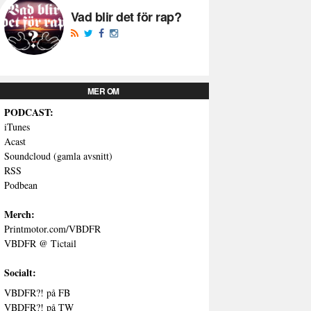
Vad blir det för rap?
MER OM
PODCAST:
iTunes
Acast
Soundcloud (gamla avsnitt)
RSS
Podbean
Merch:
Printmotor.com/VBDFR
VBDFR @ Tictail
Socialt:
VBDFR?! på FB
VBDFR?! på TW