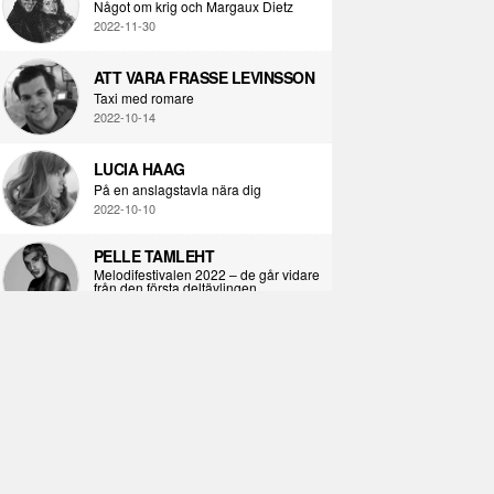
Något om krig och Margaux Dietz
2022-11-30
ATT VARA FRASSE LEVINSSON
Taxi med romare
2022-10-14
LUCIA HAAG
På en anslagstavla nära dig
2022-10-10
PELLE TAMLEHT
Melodifestivalen 2022 – de går vidare
från den första deltävlingen
2022-02-02
I KORPENS SKUGGA
Själva definitionen av ondska
2021-06-28
ÖPPNA BOKEN
Kropps-dagbok
2021-06-24