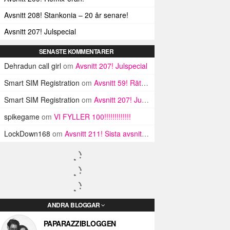
Avsnitt 208! Stankonia – 20 år senare!
Avsnitt 207! Julspecial
SENASTE KOMMENTARER
Dehradun call girl
om
Avsnitt 207! Julspecial
Smart SIM Registration
om
Avsnitt 59! Rätt mycket nytt faktiskt
Smart SIM Registration
om
Avsnitt 207! Julspecial
spikegame
om
VI FYLLER 100!!!!!!!!!!!!!
LockDown168
om
Avsnitt 211! Sista avsnittet! HEJ DÅ! (Del 1 och 2)
ANDRA BLOGGAR
PAPARAZZIBLOGGEN