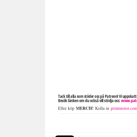
Tack till alla som stöder oss på Patreon! Vi uppskat
Besök länken om du också vill stödja oss:
www.patr
MERCH!
Eller köp
Kolla in
printmotor.co