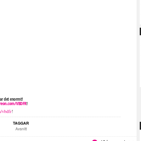
tar det enormt!
eon.com/VBDFR
!
m/vbdfr
!
TAGGAR
Avsnitt