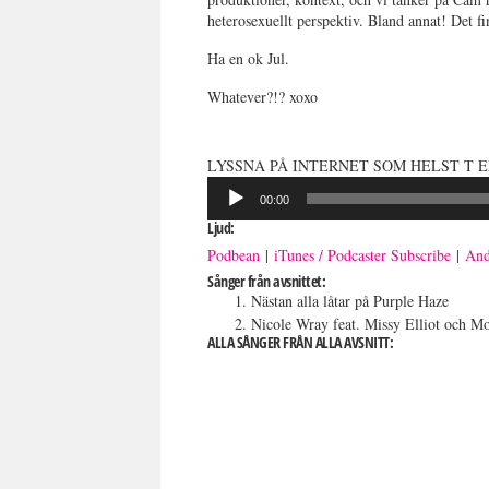
heterosexuellt perspektiv. Bland annat! Det fi
Ha en ok Jul.
Whatever?!? xoxo
LYSSNA PÅ INTERNET SOM HELST T E
Ljudspelare
00:00
Ljud:
Podbean
|
iTunes / Podcaster Subscribe
|
And
Sånger från avsnittet:
Nästan alla låtar på Purple Haze
Nicole Wray feat. Missy Elliot och M
ALLA SÅNGER FRÅN ALLA AVSNITT: