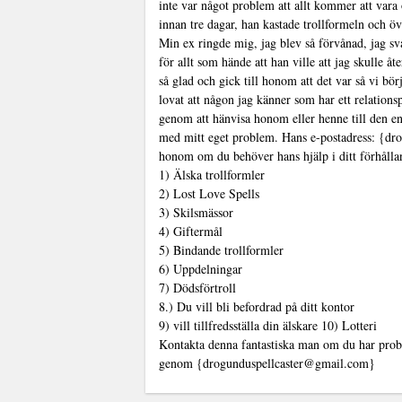
inte var något problem att allt kommer att vara 
innan tre dagar, han kastade trollformeln och ö
Min ex ringde mig, jag blev så förvånad, jag sva
för allt som hände att han ville att jag skulle å
så glad och gick till honom att det var så vi bö
lovat att någon jag känner som har ett relationsp
genom att hänvisa honom eller henne till den en
med mitt eget problem. Hans e-postadress: {dr
honom om du behöver hans hjälp i ditt förhållan
1) Älska trollformler
2) Lost Love Spells
3) Skilsmässor
4) Giftermål
5) Bindande trollformler
6) Uppdelningar
7) Dödsförtroll
8.) Du vill bli befordrad på ditt kontor
9) vill tillfredsställa din älskare 10) Lotteri
Kontakta denna fantastiska man om du har prob
genom {drogunduspellcaster@gmail.com}