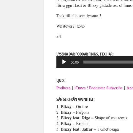
förra ggn Hasti & Blizzy gästade oss så finns 
Tack till alla som lyssnar!!
Whatever?! xoxo
<3
LYSSNA DÄR PODDAR FINNS, T EX HÄR:
Ljudspelare
00:00
LJUD:
Podbean
|
iTunes / Podcaster Subscribe
|
And
SÅNGER FRÅN AVSNITTET:
Blizzy
1.
– On fire
Blizzy
2.
– Paigons
Blizzy
feat
Rigo
3.
.
– Shape of you remix
Blizzy
4.
– Kronan
Blizzy
feat. Jaffar
5.
– 1 Ghettosaga