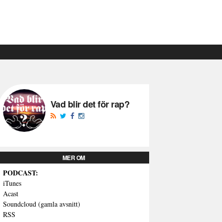
Vad blir det för rap?
MER OM
PODCAST:
iTunes
Acast
Soundcloud (gamla avsnitt)
RSS