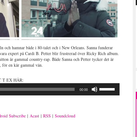
eln och hamnar både i 80-talet och i New Orleans. Sanna funderar
 vara expert på Cardi B. Petter blir frustrerad över Ricky Rich album.
itton år gammal country-rap. Både Sanna och Petter tycker det är
n, för en kär gammal vän.
 T EX HÄR:
Använd
00:00
upp/ner-
piltangenterna
för
att
roid Subscribe
|
Acast
|
RSS
|
Soundcloud
öka
eller
sänka