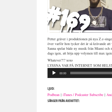
Petter gräver i produktionen på nya Z.e-sing
över varför hon tycker det är så krävande att
Sanna spelar både ny musik från Miami och n
dags igen, att höja upp volymen till max ige
Whatever?!? xoxo
LYSSNA VAR PÅ INTERNET SOM HELST
Ljudspelare
00:00
LJUD:
Podbean
|
iTunes / Podcaster Subscribe
|
And
SÅNGER FRÅN AVSNITTET: