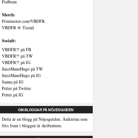
Podbean
Merch:
Printmotor.com/VBDFR
VBDFR @ Tictail
Socialt:
VBDFR?! på FB
VBDFR?! på TW
VBDFR?! på IG
JuiceManeHugo på TW
JuiceManeHugo på IG
Sanna på IG
Petter på Twitter
Petter på IG
OM BLOGGAR PÅ NÖJESGUIDEN
Detta är en blogg på Nöjesguiden. Åsikterna som
förs fram i bloggen är skribentens.