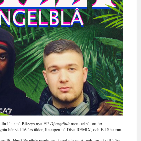
alla låtar på Blizzys nya EP
Djungelblå
men också om tex
 gråa hår vid 16 års ålder, lineupen på Diva REMIX, och Ed Sheeran.
erallt, Hasti Bs nästa producentsingel ute snart, och om ni vill höra