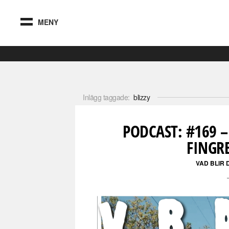
MENY
Inlägg taggade:
blizzy
PODCAST: #169 –
FINGR
VAD BLIR 