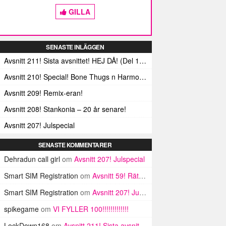
GILLA
SENASTE INLÄGGEN
Avsnitt 211! Sista avsnittet! HEJ DÅ! (Del 1 och 2)
Avsnitt 210! Special! Bone Thugs n Harmonys album E.1999 Eternal
Avsnitt 209! Remix-eran!
Avsnitt 208! Stankonia – 20 år senare!
Avsnitt 207! Julspecial
SENASTE KOMMENTARER
Dehradun call girl
om
Avsnitt 207! Julspecial
Smart SIM Registration
om
Avsnitt 59! Rätt mycket nytt faktiskt
Smart SIM Registration
om
Avsnitt 207! Julspecial
spikegame
om
VI FYLLER 100!!!!!!!!!!!!!
LockDown168
om
Avsnitt 211! Sista avsnittet! HEJ DÅ! (Del 1 och 2)