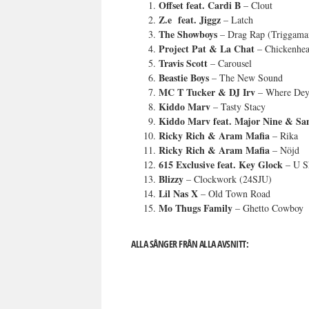
Offset feat. Cardi B
– Clout
Z.e feat. Jiggz
– Latch
The Showboys
– Drag Rap (Triggama
Project Pat & La Chat
– Chickenhe
Travis Scott
– Carousel
Beastie Boys
– The New Sound
MC T Tucker & DJ Irv
– Where Dey
Kiddo Marv
– Tasty Stacy
Kiddo Marv feat. Major Nine & S
Ricky Rich & Aram Mafia
– Rika
Ricky Rich & Aram Mafia
– Nöjd
615 Exclusive feat. Key Glock
– U S
Blizzy
– Clockwork (24SJU)
Lil Nas X
– Old Town Road
Mo Thugs Family
– Ghetto Cowboy
ALLA SÅNGER FRÅN ALLA AVSNITT: