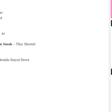
volymen.
n)
ad
 At
am Sneak
– They Shootin’
houlda Stayed Down