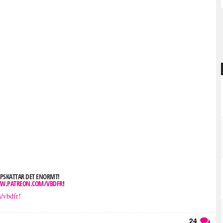
UPPSKATTAR DET ENORMT!
W.PATREON.COM/VBDFR
!
m/vbdfr
!
24