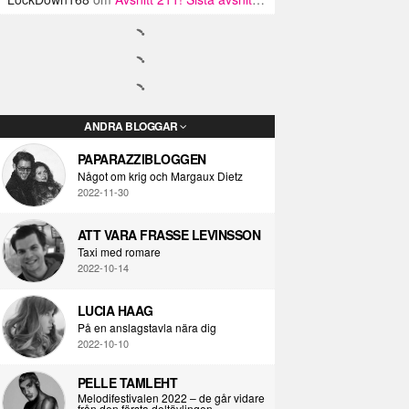
ANDRA BLOGGAR
PAPARAZZIBLOGGEN
Något om krig och Margaux Dietz
2022-11-30
ATT VARA FRASSE LEVINSSON
Taxi med romare
2022-10-14
LUCIA HAAG
På en anslagstavla nära dig
2022-10-10
PELLE TAMLEHT
Melodifestivalen 2022 – de går vidare
från den första deltävlingen