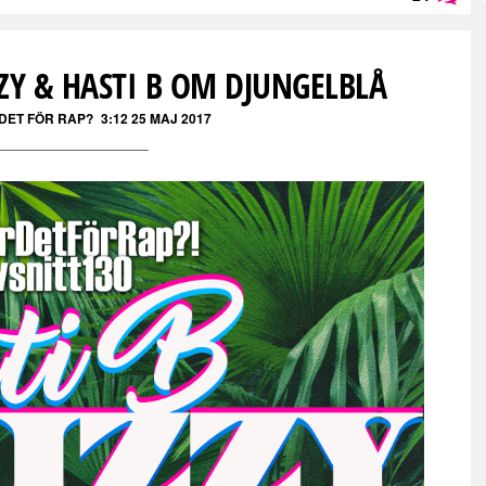
Läs kommentarer (
24
)
ZZY & HASTI B OM DJUNGELBLÅ
 DET FÖR RAP?
3:12 25 MAJ 2017