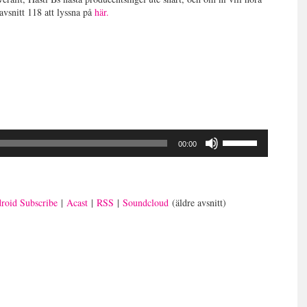
avsnitt 118 att lyssna på
här.
Använd
00:00
upp/ner-
piltangenterna
för
att
roid Subscribe
|
Acast
|
RSS
|
Soundcloud
(äldre avsnitt)
öka
eller
sänka
volymen.