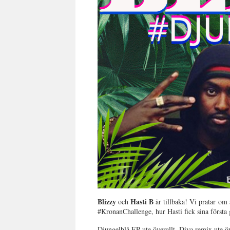
Blizzy
Hasti B
och
är tillbaka! Vi pratar om 
#KronanChallenge, hur Hasti fick sina första
Djungelblå EP ute överallt, Diva remix ute öv