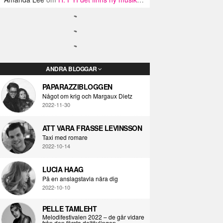
ANDRA BLOGGAR
PAPARAZZIBLOGGEN
Något om krig och Margaux Dietz
2022-11-30
ATT VARA FRASSE LEVINSSON
Taxi med romare
2022-10-14
LUCIA HAAG
På en anslagstavla nära dig
2022-10-10
PELLE TAMLEHT
Melodifestivalen 2022 – de går vidare
från den första deltävlingen