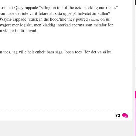
t som att Quay rappade ”siting on top of the
hell
, stacking our riches”
an hade det inte varit fetare att sitta uppe på helvetet än kullen?
 Wayne
rappade ”stuck in the hood/like they poured
semen
on us”
 avgjort mer logiskt, men kladdig intorkad sperma som metafor för
a vidare i mitt huvud.
n toes, jag ville helt enkelt bara säga ”open toes” för det va så kul
72
Läs kommentarer (
72
)