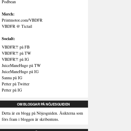
Podbean
Merch:
Printmotor.com/VBDFR
VBDFR @ Tictail
Socialt:
VBDFR?! på FB
VBDFR?! på TW
VBDFR?! på IG
JuiceManeHugo på TW
JuiceManeHugo på IG
Sanna på IG
Petter på Twitter
Petter på IG
OM BLOGGAR PÅ NÖJESGUIDEN
Detta är en blogg på Nöjesguiden. Åsikterna som
förs fram i bloggen är skribentens.