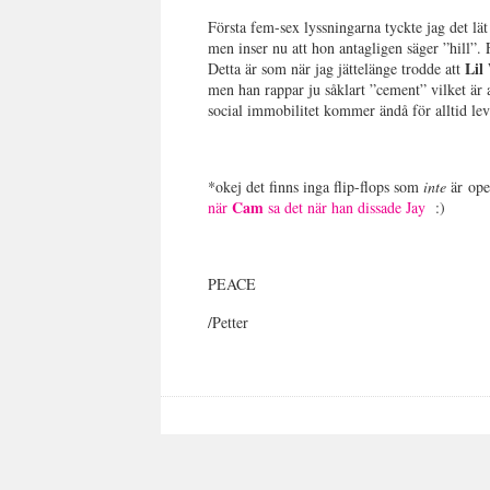
Första fem-sex lyssningarna tyckte jag det lä
men inser nu att hon antagligen säger ”hill”. F
Lil
Detta är som när jag jättelänge trodde att
men han rappar ju såklart ”cement” vilket är
social immobilitet kommer ändå för alltid lev
*okej det finns inga flip-flops som
inte
är ope
Cam
när
sa det när han dissade Jay
:)
PEACE
/Petter