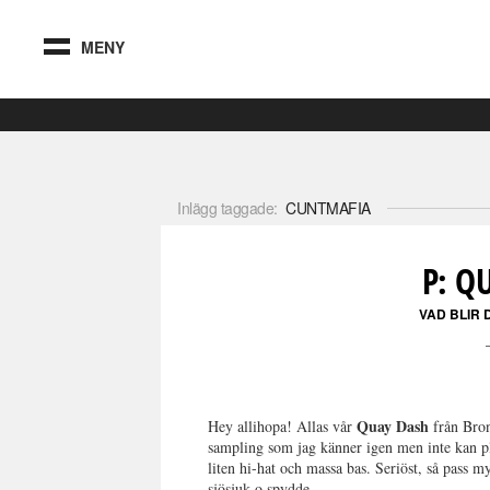
MENY
Inlägg taggade:
CUNTMAFIA
P: Q
VAD BLIR 
Quay Dash
Hey allihopa! Allas vår
från Bron
sampling som jag känner igen men inte kan pl
liten hi-hat och massa bas. Seriöst, så pass m
sjösjuk o spydde.