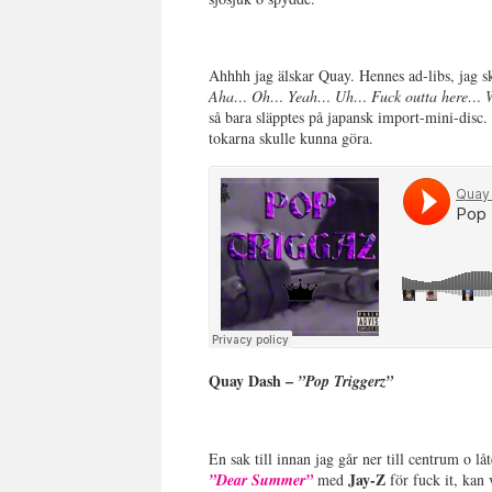
Ahhhh jag älskar Quay. Hennes ad-libs, jag s
Aha… Oh… Yeah… Uh… Fuck outta here… 
så bara släpptes på japansk import-mini-disc.
tokarna skulle kunna göra.
Quay Dash –
”Pop Triggerz”
En sak till innan jag går ner till centrum o lå
Jay-Z
”Dear Summer”
med
för fuck it, kan