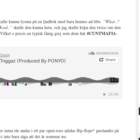
kulle kunna lyssna på en ljudbok med bara hennes ad-libs.
”What..?
Word..”
skulle den kunna heta, och jag skulle köpa den twice om den
#CUNTMAFIA
 Vilket e precis en typisk fånig grej som dom här
-
ter mina tår andas i ett par open-toes adidas flip-flops* gnolandes på
 vi inte bara säga att det är sommar nu: