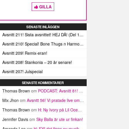
GILLA
SENASTE INLÄGGEN
Avsnitt 211! Sista avsnittet! HEJ DÅ! (Del 1 och 2)
Avsnitt 210! Special! Bone Thugs n Harmonys album E.1999 Eternal
Avsnitt 209! Remix-eran!
Avsnitt 208! Stankonia – 20 år senare!
Avsnitt 207! Julspecial
SENASTE KOMMENTARER
Thomas Brown
om
PODCAST: Avsnitt 81! Hej 2015!
Mix Jhon
om
Avsnitt 56! Vi pratade live om namn
Thomas Brown
om
H: Ny Ivory på Lil Ocean-beat
Jennifer Davis
om
Sky Balla är ute ur finkan!
Amanda Lee
om
H: FYI det finns ny musik jag ska lyssna på