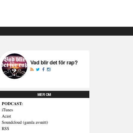
Vad blir det för rap?
MER OM
PODCAST:
iTunes
Acast
Soundcloud (gamla avsnitt)
RSS